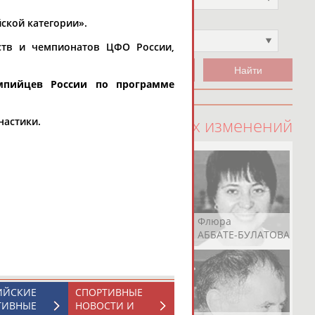
ской категории».
Чемпион
Не выбран
ств и чемпионатов ЦФО России,
мпийцев России по программе
100 последних изменений
настики.
Рамазан
Ростом
Флюра
АБАЧАРАЕВ
АБАШИДЗЕ
АББАТЕ-БУЛАТОВА
ИЙСКИЕ
СПОРТИВНЫЕ
ТИВНЫЕ
НОВОСТИ И