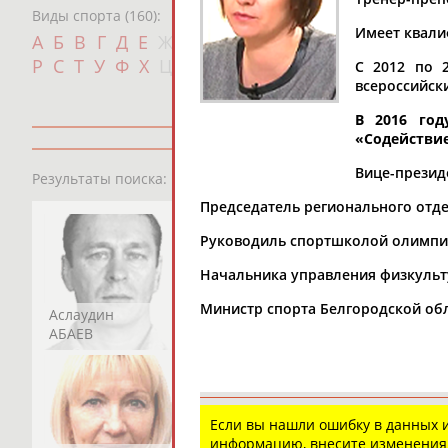
Виды спорта (160):
Имеет квали
Дат
А
Б
В
Г
Д
Е
Ж
З
И
К
Л
М
Н
О
П
с
Р
С
Т
У
Ф
Х
Ц
Ч
Ш
Щ
Э
Ю
Я
С 2012 по 
всероссийск
В 2016 год
«Содействие
13181
персон
Вице-презид
Результаты поиска:
Председатель регионального отде
Руководиль спортшколой олимпий
Начальника управления физкульту
Министр спорта Белгородской обл
Аслаудин
Елена
Мария
АБАЕВ
АБАИМОВА
АБАКУМОВА
Если вы нашли ошибку в данных
информацию, внесите изменения