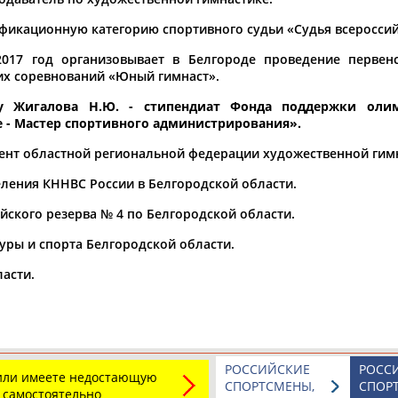
фикационную категорию спортивного судьи «Судья всероссий
а рождения
по
чч
мм
год
чч
мм
год
2017 год организовывает в Белгороде проведение первен
их соревнований «Юный гимнаст».
у Жигалова Н.Ю. - стипендиат Фонда поддержки оли
 - Мастер спортивного администрирования».
ент областной региональной федерации художественной гим
ления КННВС России в Белгородской области.
ского резерва № 4 по Белгородской области.
ры и спорта Белгородской области.
асти.
Юлия
Дмитрий
Тамилла
АБАЛАКИНА
АБАРЕНОВ
АБАСОВА
РОССИЙСКИЕ
РОСС
 или имеете недостающую
СПОРТСМЕНЫ,
СПОР
 самостоятельно