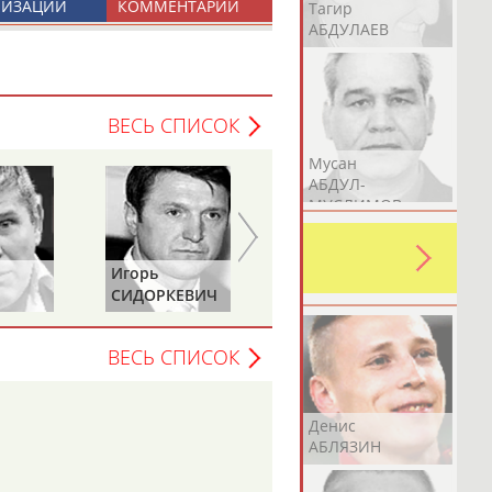
НИЗАЦИИ
КОММЕНТАРИИ
Герман
Рамазан
Тагир
АБДУЛАЕВ
АБДУЛАЕВ
АБДУЛАЕВ
ВЕСЬ СПИСОК
Аслан
Эмиль
Мусан
АБДУЛЛИН
АБДУЛЛИН
АБДУЛ-
МУСЛИМОВ
ь какую-либо ошибку в уже
 своей страны!
Игорь
Алексей
СИДОРКЕВИЧ
ВОЕВОДИН
ВЕСЬ СПИСОК
Эдуард
Уулу Азамат
Денис
АБЗАЛИМОВ
АБИБИЛЛА
АБЛЯЗИН