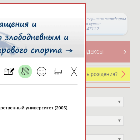
Просмотры материалов платформы
за сутки:
47122
ТИВНОСТИ
СВОДНЫЕ ИНДЕКСЫ
У кого сегодня день рождения?
Профессия
Не выбран
арственный университет (2005).
Спортивное звание
Не выбран
Учёное звание
Не выбран