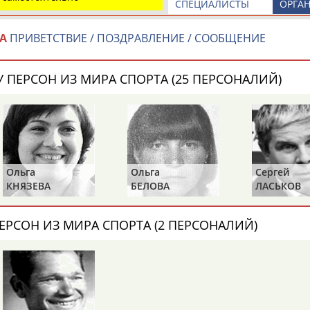
СПЕЦИАЛИСТЫ
ОРГА
Каримжан
Аделя
Андрей
АБДРАХМАНОВ
АБДРАХМАНОВА
АБДУВАЛИЕВ
А
ПРИВЕТСТВИЕ / ПОЗДРАВЛЕНИЕ / СООБЩЕНИЕ
 ПЕРСОН ИЗ МИРА СПОРТА (25 ПЕРСОНАЛИЙ)
Абдула
Магомед
Назир
АБДУЛЖАЛИЛОВ
АБДУЛКАГИРОВ
АБДУЛЛАЕВ
естном спортсмене, тренере, специалисте или исправит
х героев! Герои спорта - это одни из главных патриотов
Ольга
Ольга
Сергей
КНЯЗЕВА
БЕЛОВА
ЛАСЬКОВ
ЕРСОН ИЗ МИРА СПОРТА (2 ПЕРСОНАЛИЙ)
Рустам
Магомед
Нурлан
АБДУРАШИДОВ
АБДУСАЛАМОВ
АБДЫКАЛЫКОВ