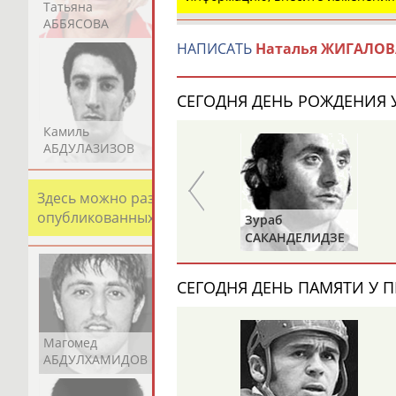
Татьяна
Акжана
Артур
АББЯСОВА
АБДИКАРИМОВА
АБДРАХМАНОВ
НАПИСАТЬ
Наталья ЖИГАЛОВ
СЕГОДНЯ ДЕНЬ РОЖДЕНИЯ У
Камиль
Загалав
Камалудин
АБДУЛАЗИЗОВ
АБДУЛБЕКОВ
АБДУЛДАУДОВ
Здесь можно разместить информацию о хорошо изв
опубликованных записях. Страна должна знать свои
Александр
Зураб
В
ГОРЕЛИК
САКАНДЕЛИДЗЕ
СЕГОДНЯ ДЕНЬ ПАМЯТИ У П
Магомед
Шамиль
Адлан
АБДУЛХАМИДОВ
АБДУРАХМАНОВ
АБДУРАШИДОВ