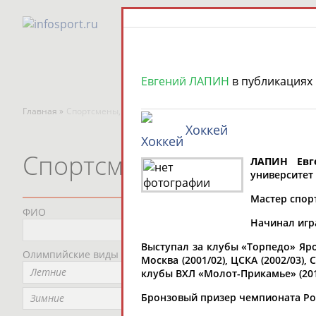
Евгений ЛАПИН
в публикациях
Главная »
Спортсмены, тренеры и специалисты
Хоккей
Спортсмены, тренеры и
ЛАПИН Евг
университет
Мастер спорт
ФИО
Пред
Начинал игра
Не
Выступал за клубы «Торпедо» Ярос
Олимпийские виды спорта
Мес
Москва (2001/02), ЦСКА (2002/03), 
Летние
Не
клубы ВХЛ «Молот-Прикамье» (2010/
Рег
Бронзовый призер чемпионата Ро
Зимние
Не