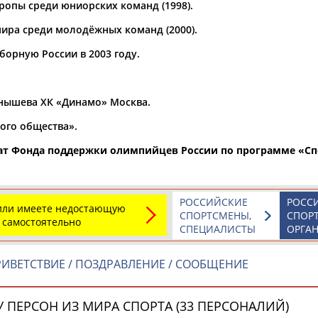
опы среди юниорских команд (1998).
а рождения
ира среди молодёжных команд (2000).
по
чч
мм
год
чч
мм
год
борную России в 2003 году.
нышева ХК «Динамо» Москва.
ого общества».
ндиат Фонда поддержки олимпийцев России по программе «
РОССИЙСКИЕ
РОСС
 или имеете недостающую
СПОРТСМЕНЫ,
СПОР
 самостоятельно
Юлия
Дмитрий
Тамилла
СПЕЦИАЛИСТЫ
ОРГА
АБАЛАКИНА
АБАРЕНОВ
АБАСОВА
ИВЕТСТВИЕ / ПОЗДРАВЛЕНИЕ / СООБЩЕНИЕ
 ПЕРСОН ИЗ МИРА СПОРТА (33 ПЕРСОНАЛИЙ)