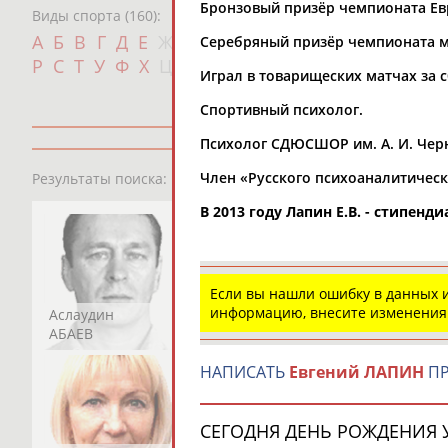
Бронзовый призёр чемпионата Евр
Виды спорта (160):
Дат
А
Б
В
Г
Д
Е
Ж
З
И
К
Л
М
Н
О
П
Серебряный призёр чемпионата м
с
Р
С
Т
У
Ф
Х
Ц
Ч
Ш
Щ
Э
Ю
Я
Играл в товарищеских матчах за с
Спортивный психолог.
Психолог СДЮСШОР им. А. И. Чер
13181
персон
Член «Русского психоаналитическ
Результаты поиска:
В 2013 году Лапин Е.В. - стипе
Если вы нашли ошибку в данных
информацию, внесите изменения
Аслаудин
Елена
Мария
АБАЕВ
АБАИМОВА
АБАКУМОВА
НАПИСАТЬ
Евгений ЛАПИН
ПР
СЕГОДНЯ ДЕНЬ РОЖДЕНИЯ У