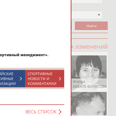
Чемпион
Не выбран
100 последних изменений
Спортивный менеджмент».
ИЙСКИЕ
СПОРТИВНЫЕ
ТИВНЫЕ
НОВОСТИ И
Рамазан
Ростом
Флюра
НИЗАЦИИ
КОММЕНТАРИИ
АБАЧАРАЕВ
АБАШИДЗЕ
АББАТЕ-БУЛАТОВА
ВЕСЬ СПИСОК