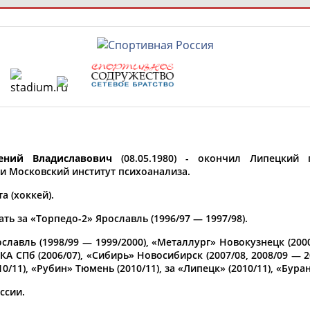
РЕСУРСНАЯ ПЛОЩАДКА
ТАБЛО АК
 специалисты
ений Владиславович
(08.05.1980) - окончил Липецкий г
 и Московский институт психоанализа.
а (хоккей).
ставляет регион*
ть за «Торпедо-2» Ярославль (1996/97 — 1997/98).
 выбран
лавль (1998/99 — 1999/2000), «Металлург» Новокузнецк (2000
* для действующих спортсменов
то рождения
СКА СПб (2006/07), «Сибирь» Новосибирск (2007/08, 2008/09 — 2
 выбран
11), «Рубин» Тюмень (2010/11), за «Липецк» (2010/11), «Буран
ион проживания
ссии.
 выбран