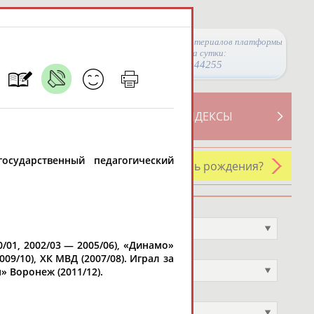
Просмотры материалов платформы
за сутки:
44255
ТИВНОСТИ
СВОДНЫЕ ИНДЕКСЫ
осударственный педагогический
У кого сегодня день рождения?
Профессия
Не выбран
/01, 2002/03 — 2005/06), «Динамо»
Спортивное звание
009/10), ХК МВД (2007/08). Играл за
Не выбран
» Воронеж (2011/12).
Учёное звание
Не выбран