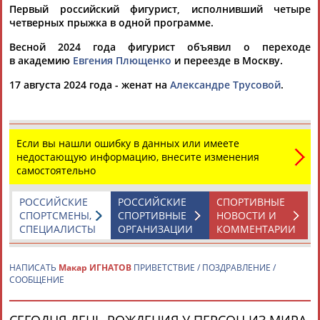
Первый российский фигурист, исполнивший четыре
четверных прыжка в одной программе.
Весной 2024 года фигурист объявил о переходе
в академию
Евгения Плющенко
и переезде в Москву.
17 августа 2024 года - женат на
Александре Трусовой
.
Каримжан
Аделя
Андрей
Герман
АБДРАХМАНОВ
АБДРАХМАНОВА
АБДУВАЛИЕВ
АБДУЛАЕВ
Если вы нашли ошибку в данных или имеете
недостающую информацию, внесите изменения
самостоятельно
Рамазан
Тагир
Камиль
Загалав
АБДУЛАЕВ
АБДУЛАЕВ
АБДУЛАЗИЗОВ
АБДУЛБЕКОВ
РОССИЙСКИЕ
РОССИЙСКИЕ
СПОРТИВНЫЕ
СПОРТСМЕНЫ,
СПОРТИВНЫЕ
НОВОСТИ И
СПЕЦИАЛИСТЫ
ОРГАНИЗАЦИИ
КОММЕНТАРИИ
НАПИСАТЬ
Макар ИГНАТОВ
ПРИВЕТСТВИЕ / ПОЗДРАВЛЕНИЕ /
Камалудин
Абдула
Магомед
Назир
СООБЩЕНИЕ
АБДУЛДАУДОВ
АБДУЛЖАЛИЛОВ
АБДУЛКАГИРОВ
АБДУЛЛАЕВ