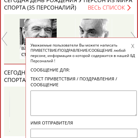
СЕГОДНЯ ДЕНЬ РОЖДЕНИЯ У ПЕРСОН ИЗ МИРА
ЕЩЁ ПЕРСОНЫ
СПОРТА (35 ПЕРСОНАЛИЙ)
ВЕСЬ СПИСОК
24 персон из 13181
Уважаемые пользователи Вы можете написать
ТАБЛО АКТИВНОСТИ
Василий
Евгений
Ни
ПРИВЕТСТВИЕ/ПОЗДРАВЛЕНИЕ/СООБЩЕНИЕ любой
СТАНКОВИЧ
ЗИМИН
А
персоне, информация о которой содержится в нашей БД
Персоналий !
ЦЕЛИ ПРОЕКТА
КОНТАКТЫ
НАШИ КНОПКИ
РЕКЛАМА
СООБЩЕНИЕ ДЛЯ:
СЕГОДНЯ ДЕНЬ ПАМЯТИ У ПЕРСОН ИЗ МИРА
ТЕКСТ ПРИВЕТСТВИЯ / ПОЗДРАВЛЕНИЯ /
СПОРТА (4 ПЕРСОНАЛИЙ)
ВЕСЬ СПИСОК
СООБЩЕНИЕ
Вопросы сотрудничества и совместной деятельности
inform@infosport.ru
Адресов в новостной рассылке: 996
Галина
Ахмед
Подпишись
ИМЯ ОТПРАВИТЕЛЯ
Й
ЗИНЧЕНКО
АНАРБАЕВ
©
Стадион, 1998-2026