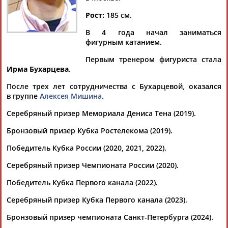
Рост:
185 см.
В 4 года начал заниматься
фигурным катанием.
Дмитрий
Тамилла
Рамазан
Ростом
АБАРЕНОВ
АБАСОВА
АБАЧАРАЕВ
АБАШИДЗЕ
Первым тренером фигуриста стала
Ирма Бухарцева
.
После трех лет сотрудничества с Бухарцевой, оказался
в группе
Алексея Мишина
.
Флюра
Татьяна
Акжана
Артур
Серебряный призер Мемориала Дениса Тена (2019).
АББАТЕ-
АББЯСОВА
АБДИКАРИМОВА
АБДРАХМАНОВ
БУЛАТОВА
Бронзовый призер Кубка Ростелекома (2019).
Победитель Кубка России (2020, 2021, 2022).
Серебряный призер Чемпионата России (2020).
Победитель Кубка Первого канала (2022).
Серебряный призер Кубка Первого канала (2023).
Бронзовый призер чемпионата Санкт-Петербурга (2024).