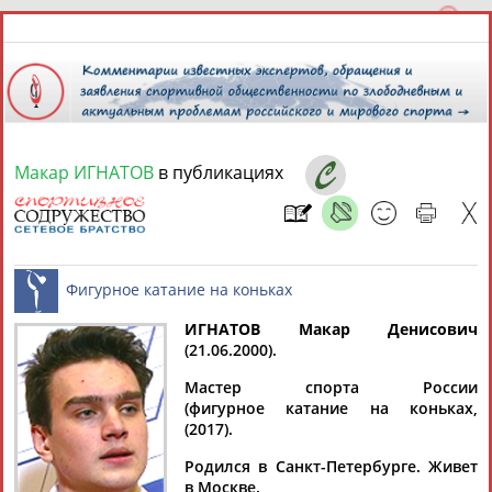
Макар ИГНАТОВ
в публикациях
6 августа 2026 года,
16:02
СПОРТСМЕНЫ, ТРЕНЕРЫ И СПЕЦИАЛИСТЫ
13181
персон
Расширенный поиск
Найдено:
ИГНАТОВ Макар Денисович
(21.06.2000).
Фигурное катание на коньках
Мастер спорта России
(фигурное катание на коньках,
(2017).
Аслаудин
Елена
Мария
Юлия
Родился в Санкт-Петербурге. Живет
АБАЕВ
АБАИМОВА
АБАКУМОВА
АБАЛАКИНА
в Москве.