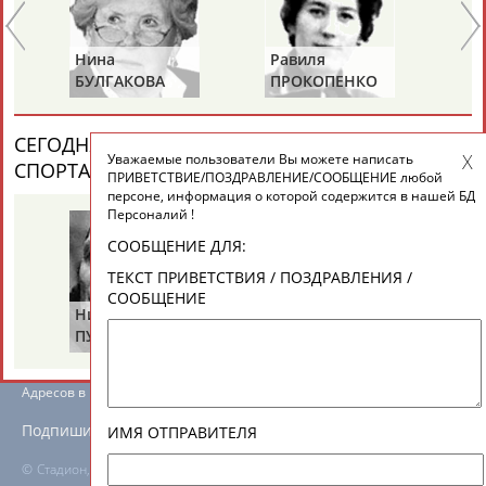
ЕЩЁ ПЕРСОНЫ
Нина
Равиля
Ни
24 персон из 13181
БУЛГАКОВА
ПРОКОПЕНКО
Ж
(САЛИМОВА)
СЕГОДНЯ ДЕНЬ ПАМЯТИ У ПЕРСОН ИЗ МИРА
Уважаемые пользователи Вы можете написать
ТАБЛО АКТИВНОСТИ
СПОРТА (4 ПЕРСОНАЛИЙ)
ВЕСЬ СПИСОК
ПРИВЕТСТВИЕ/ПОЗДРАВЛЕНИЕ/СООБЩЕНИЕ любой
персоне, информация о которой содержится в нашей БД
Персоналий !
ЦЕЛИ ПРОЕКТА
КОНТАКТЫ
НАШИ КНОПКИ
РЕКЛАМА
СООБЩЕНИЕ ДЛЯ:
ТЕКСТ ПРИВЕТСТВИЯ / ПОЗДРАВЛЕНИЯ /
СООБЩЕНИЕ
Николай
Виталия
Ми
ПУЧКОВ
ТУОМАЙТЕ
Ш
Вопросы сотрудничества и совместной деятельности
inform@infosport.ru
Адресов в новостной рассылке: 996
Подпишись
ИМЯ ОТПРАВИТЕЛЯ
©
Стадион, 1998-2026