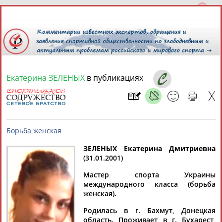
Екатерина ЗЕЛЕНЫХ
в публикациях
8 августа 2026 года,
19:38
СПОРТСМЕНЫ, ТРЕНЕРЫ И СПЕЦИАЛИСТЫ
13181
персон
Расширенный поиск
Найдено:
ЗЕЛЕНЫХ Екатерина Дмитриевна
(31.01.2001)
Борьба женская
Мастер спорта Украины
международного класса (борьба
женская).
Аслаудин
Елена
Мария
Юлия
Родилась в г. Бахмут, Донецкая
АБАЕВ
АБАИМОВА
АБАКУМОВА
АБАЛАКИНА
область. Проживает в г. Бухарест,