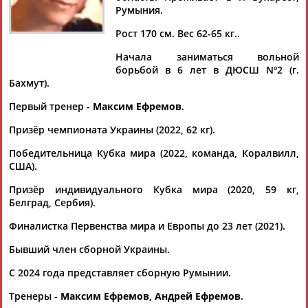
Румыния.
Рост 170 см. Вес 62-65 кг..
Начала заниматься вольной
Дмитрий
Тамилла
Рамазан
Ростом
борьбой в 6 лет в ДЮСШ Nº2 (г.
АБАРЕНОВ
АБАСОВА
АБАЧАРАЕВ
АБАШИДЗЕ
Бахмут).
Первый тренер -
Максим Ефремов
.
Призёр чемпионата Украины (2022, 62 кг).
Флюра
Татьяна
Акжана
Артур
Победительница Кубка мира (2022, команда, Коралвилл,
АББАТЕ-
АББЯСОВА
АБДИКАРИМОВА
АБДРАХМАНОВ
США).
БУЛАТОВА
Призёр индивидуального Кубка мира (2020, 59 кг,
Белград, Сербия).
Финалистка Первенства мира и Европы до 23 лет (2021).
Бывший член сборной Украины.
С 2024 года представляет сборную Румынии.
Тренеры -
Максим Ефремов
,
Андрей Ефремов
.