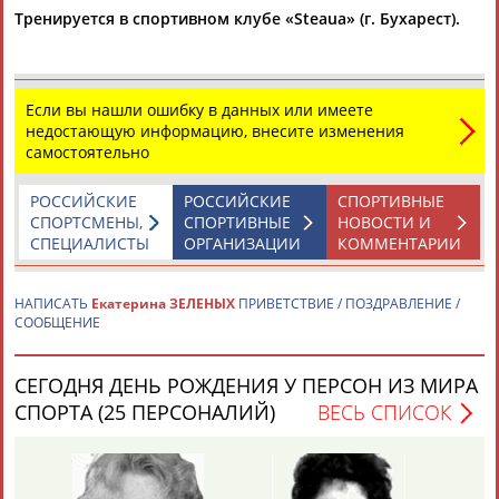
Тренируется в спортивном клубе «Steaua» (г. Бухарест).
Если вы нашли ошибку в данных или имеете
недостающую информацию, внесите изменения
самостоятельно
Каримжан
Аделя
Андрей
Герман
АБДРАХМАНОВ
АБДРАХМАНОВА
АБДУВАЛИЕВ
АБДУЛАЕВ
РОССИЙСКИЕ
РОССИЙСКИЕ
СПОРТИВНЫЕ
СПОРТСМЕНЫ,
СПОРТИВНЫЕ
НОВОСТИ И
СПЕЦИАЛИСТЫ
ОРГАНИЗАЦИИ
КОММЕНТАРИИ
Рамазан
Тагир
Камиль
Загалав
НАПИСАТЬ
Екатерина ЗЕЛЕНЫХ
ПРИВЕТСТВИЕ / ПОЗДРАВЛЕНИЕ /
АБДУЛАЕВ
АБДУЛАЕВ
АБДУЛАЗИЗОВ
АБДУЛБЕКОВ
СООБЩЕНИЕ
СЕГОДНЯ ДЕНЬ РОЖДЕНИЯ У ПЕРСОН ИЗ МИРА
СПОРТА (25 ПЕРСОНАЛИЙ)
ВЕСЬ СПИСОК
Камалудин
Абдула
Магомед
Назир
АБДУЛДАУДОВ
АБДУЛЖАЛИЛОВ
АБДУЛКАГИРОВ
АБДУЛЛАЕВ