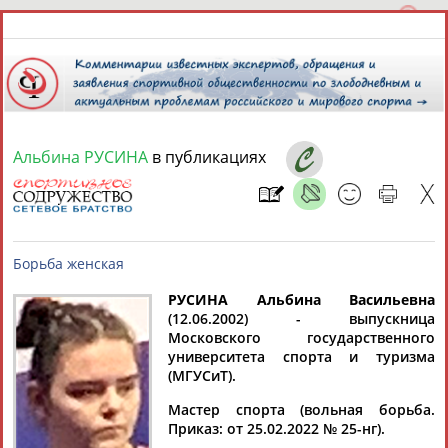
Альбина РУСИНА
в публикациях
9 августа 2026 года,
13:26
СПОРТСМЕНЫ, ТРЕНЕРЫ И СПЕЦИАЛИСТЫ
13181
персон
Расширенный поиск
Найдено:
РУСИНА Альбина Васильевна
(12.06.2002) - выпускница
Московского государственного
Борьба женская
университета спорта и туризма
(МГУСиТ).
Мастер спорта (вольная борьба.
Аслаудин
Елена
Мария
Юлия
Приказ: от 25.02.2022 № 25-нг).
АБАЕВ
АБАИМОВА
АБАКУМОВА
АБАЛАКИНА