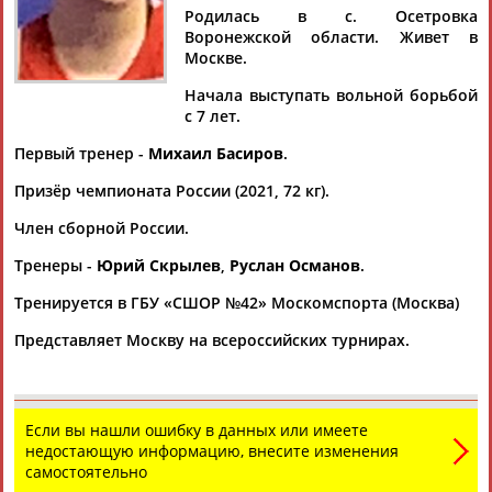
Родилась в с. Осетровка
Воронежской области. Живет в
Москве.
Начала выступать вольной борьбой
Дмитрий
Тамилла
Рамазан
Ростом
с 7 лет.
АБАРЕНОВ
АБАСОВА
АБАЧАРАЕВ
АБАШИДЗЕ
Первый тренер -
Михаил Басиров
.
Призёр чемпионата России (2021, 72 кг).
Флюра
Татьяна
Акжана
Артур
Член сборной России.
АББАТЕ-
АББЯСОВА
АБДИКАРИМОВА
АБДРАХМАНОВ
Тренеры -
Юрий Скрылев
,
Руслан Османов
.
БУЛАТОВА
Тренируется в ГБУ «СШОР №42» Москомспорта (Москва)
Представляет Москву на всероссийских турнирах.
Если вы нашли ошибку в данных или имеете
недостающую информацию, внесите изменения
самостоятельно