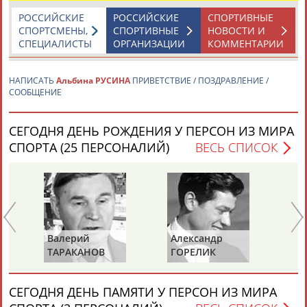
РОССИЙСКИЕ
РОССИЙСКИЕ
СПОРТИВНЫЕ
СПОРТСМЕНЫ,
СПОРТИВНЫЕ
НОВОСТИ И
СПЕЦИАЛИСТЫ
ОРГАНИЗАЦИИ
КОММЕНТАРИИ
НАПИСАТЬ
Альбина РУСИНА
ПРИВЕТСТВИЕ / ПОЗДРАВЛЕНИЕ /
СООБЩЕНИЕ
Каримжан
Аделя
Андрей
Герман
АБДРАХМАНОВ
АБДРАХМАНОВА
АБДУВАЛИЕВ
АБДУЛАЕВ
СЕГОДНЯ ДЕНЬ РОЖДЕНИЯ У ПЕРСОН ИЗ МИРА
СПОРТА (25 ПЕРСОНАЛИЙ)
ВЕСЬ СПИСОК
Рамазан
Тагир
Камиль
Загалав
АБДУЛАЕВ
АБДУЛАЕВ
АБДУЛАЗИЗОВ
АБДУЛБЕКОВ
Валерий
Александр
Зу
ТАРАКАНОВ
ГОРЕЛИК
СА
Камалудин
Абдула
Магомед
Назир
АБДУЛДАУДОВ
АБДУЛЖАЛИЛОВ
АБДУЛКАГИРОВ
АБДУЛЛАЕВ
СЕГОДНЯ ДЕНЬ ПАМЯТИ У ПЕРСОН ИЗ МИРА