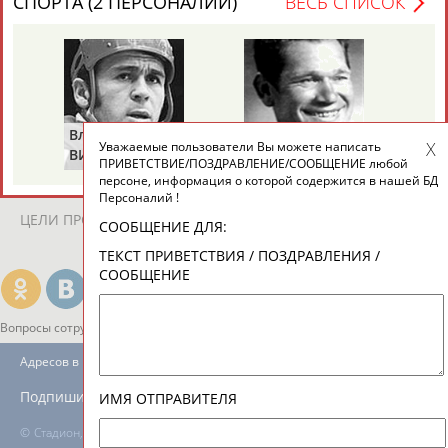
СПОРТА (2 ПЕРСОНАЛИЙ)
ВЕСЬ СПИСОК
ЕЩЁ ПЕРСОНЫ
24 персон из 13181
Владимир
Володар
Уважаемые пользователи Вы можете написать
ТАБЛО АКТИВНОСТИ
ВИКУЛОВ
ЗВЕЗДКИН
ПРИВЕТСТВИЕ/ПОЗДРАВЛЕНИЕ/СООБЩЕНИЕ любой
персоне, информация о которой содержится в нашей БД
Персоналий !
ЦЕЛИ ПРОЕКТА
КОНТАКТЫ
НАШИ КНОПКИ
РЕКЛАМА
СООБЩЕНИЕ ДЛЯ:
ТЕКСТ ПРИВЕТСТВИЯ / ПОЗДРАВЛЕНИЯ /
СООБЩЕНИЕ
Вопросы сотрудничества и совместной деятельности
inform@infosport.ru
Адресов в новостной рассылке: 996
Подпишись
ИМЯ ОТПРАВИТЕЛЯ
©
Стадион, 1998-2026