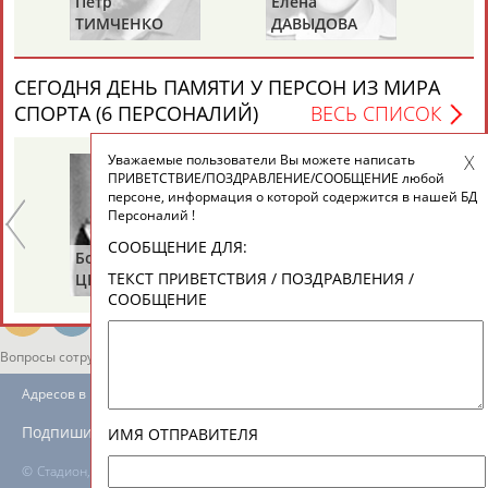
Петр
Елена
Та
ЕЩЁ ПЕРСОНЫ
ТИМЧЕНКО
ДАВЫДОВА
Д
(С
ХА
24 персон из 13181
СЕГОДНЯ ДЕНЬ ПАМЯТИ У ПЕРСОН ИЗ МИРА
СПОРТА (6 ПЕРСОНАЛИЙ)
ВЕСЬ СПИСОК
Уважаемые пользователи Вы можете написать
ТАБЛО АКТИВНОСТИ
ПРИВЕТСТВИЕ/ПОЗДРАВЛЕНИЕ/СООБЩЕНИЕ любой
персоне, информация о которой содержится в нашей БД
Персоналий !
ЦЕЛИ ПРОЕКТА
КОНТАКТЫ
НАШИ КНОПКИ
РЕКЛАМА
СООБЩЕНИЕ ДЛЯ:
Борис
Анатолий
Ал
ТЕКСТ ПРИВЕТСТВИЯ / ПОЗДРАВЛЕНИЯ /
ЦЫБИН
РАХЛИН
ЯГ
СООБЩЕНИЕ
Вопросы сотрудничества и совместной деятельности
inform@infosport.ru
Адресов в новостной рассылке: 996
Подпишись
ИМЯ ОТПРАВИТЕЛЯ
©
Стадион, 1998-2026