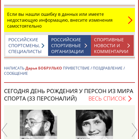
Если вы нашли ошибку в данных или имеете
недостающую информацию, внесите изменения
самостоятельно
РОССИЙСКИЕ
РОССИЙСКИЕ
СПОРТИВНЫЕ
Каримжан
Аделя
Андрей
Герман
СПОРТСМЕНЫ,
СПОРТИВНЫЕ
НОВОСТИ И
АБДРАХМАНОВ
АБДРАХМАНОВА
АБДУВАЛИЕВ
АБДУЛАЕВ
СПЕЦИАЛИСТЫ
ОРГАНИЗАЦИИ
КОММЕНТАРИИ
НАПИСАТЬ
Дарья БОБРУЛЬКО
ПРИВЕТСТВИЕ / ПОЗДРАВЛЕНИЕ /
СООБЩЕНИЕ
Рамазан
Тагир
Камиль
Загалав
АБДУЛАЕВ
АБДУЛАЕВ
АБДУЛАЗИЗОВ
АБДУЛБЕКОВ
СЕГОДНЯ ДЕНЬ РОЖДЕНИЯ У ПЕРСОН ИЗ МИРА
СПОРТА (33 ПЕРСОНАЛИЙ)
ВЕСЬ СПИСОК
Камалудин
Абдула
Магомед
Назир
АБДУЛДАУДОВ
АБДУЛЖАЛИЛОВ
АБДУЛКАГИРОВ
АБДУЛЛАЕВ