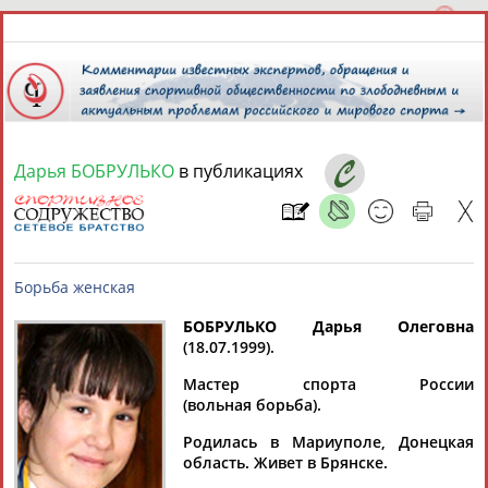
Дарья БОБРУЛЬКО
в публикациях
7 августа 2026 года,
18:14
СПОРТСМЕНЫ, ТРЕНЕРЫ И СПЕЦИАЛИСТЫ
13181
персон
Расширенный поиск
Найдено:
БОБРУЛЬКО Дарья Олеговна
(18.07.1999).
Борьба женская
Мастер спорта России
(вольная борьба).
Родилась в Мариуполе, Донецкая
Аслаудин
Елена
Мария
Юлия
область. Живет в Брянске.
АБАЕВ
АБАИМОВА
АБАКУМОВА
АБАЛАКИНА