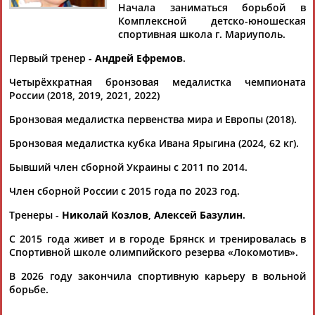
Начала заниматься борьбой в
Комплексной детско-юношеская
спортивная школа г. Мариуполь.
Первый тренер -
Андрей Ефремов
.
Дмитрий
Тамилла
Рамазан
Ростом
АБАРЕНОВ
АБАСОВА
АБАЧАРАЕВ
АБАШИДЗЕ
Четырёхкратная бронзовая медалистка чемпионата
России (2018, 2019, 2021, 2022)
Бронзовая медалистка первенства мира и Европы (2018).
Бронзовая медалистка кубка Ивана Ярыгина (2024, 62 кг).
Флюра
Татьяна
Акжана
Артур
АББАТЕ-
АББЯСОВА
АБДИКАРИМОВА
АБДРАХМАНОВ
Бывший член сборной Украины с 2011 по 2014.
БУЛАТОВА
Член сборной России с 2015 года по 2023 год.
Тренеры -
Николай Козлов
,
Алексей Базулин
.
С 2015 года живет и в городе Брянск и тренировалась в
Спортивной школе олимпийского резерва «Локомотив».
В 2026 году закончила спортивную карьеру в вольной
борьбе.