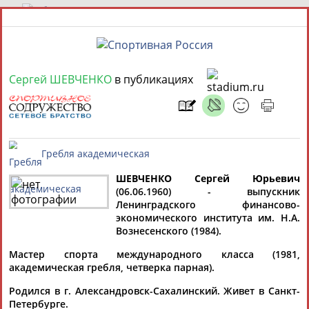
8 августа 2026 года,
17:06
Сергей ШЕВЧЕНКО
в публикациях
СПОРТСМЕНЫ, ТРЕНЕРЫ И СПЕЦИАЛИСТЫ
13181
персон
Расширенный поиск
Найдено:
ШЕВЧЕНКО Сергей Юрьевич
(06.06.1960) - выпускник
Гребля академическая
Ленинградского финансово-
экономического института им. Н.А.
Аслаудин
Елена
Мария
Юлия
Вознесенского (1984).
АБАЕВ
АБАИМОВА
АБАКУМОВА
АБАЛАКИНА
Мастер спорта международного класса (1981,
академическая гребля, четверка парная).
Родился в г. Александровск-Сахалинский. Живет в Санкт-
Петербурге.