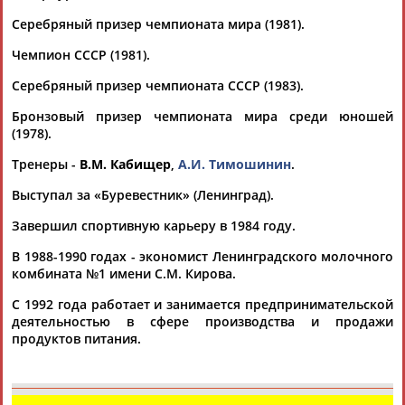
Дмитрий
Тамилла
Рамазан
Ростом
АБАРЕНОВ
АБАСОВА
АБАЧАРАЕВ
АБАШИДЗЕ
Серебряный призер чемпионата мира (1981).
Чемпион СССР (1981).
Серебряный призер чемпионата СССР (1983).
Флюра
Татьяна
Акжана
Артур
Бронзовый призер чемпионата мира среди юношей
АББАТЕ-
АББЯСОВА
АБДИКАРИМОВА
АБДРАХМАНОВ
(1978).
БУЛАТОВА
Тренеры -
В.М. Кабищер
,
А.И. Тимошинин
.
Выступал за «Буревестник» (Ленинград).
Завершил спортивную карьеру в 1984 году.
В 1988-1990 годах - экономист Ленинградского молочного
комбината №1 имени С.М. Кирова.
С 1992 года работает и занимается предпринимательской
деятельностью в сфере производства и продажи
продуктов питания.