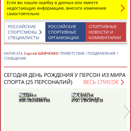
Если вы нашли ошибку в данных или имеете
недостающую информацию, внесите изменения
самостоятельно
Каримжан
Аделя
Андрей
Герман
АБДРАХМАНОВ
АБДРАХМАНОВА
АБДУВАЛИЕВ
АБДУЛАЕВ
РОССИЙСКИЕ
РОССИЙСКИЕ
СПОРТИВНЫЕ
СПОРТСМЕНЫ,
СПОРТИВНЫЕ
НОВОСТИ И
СПЕЦИАЛИСТЫ
ОРГАНИЗАЦИИ
КОММЕНТАРИИ
Рамазан
Тагир
Камиль
Загалав
НАПИСАТЬ
Сергей ШЕВЧЕНКО
ПРИВЕТСТВИЕ / ПОЗДРАВЛЕНИЕ /
АБДУЛАЕВ
АБДУЛАЕВ
АБДУЛАЗИЗОВ
АБДУЛБЕКОВ
СООБЩЕНИЕ
СЕГОДНЯ ДЕНЬ РОЖДЕНИЯ У ПЕРСОН ИЗ МИРА
СПОРТА (25 ПЕРСОНАЛИЙ)
ВЕСЬ СПИСОК
Камалудин
Абдула
Магомед
Назир
АБДУЛДАУДОВ
АБДУЛЖАЛИЛОВ
АБДУЛКАГИРОВ
АБДУЛЛАЕВ
Павел
Алексей
Дм
МЕЛЬНИКОВ
РАСТВОРЦЕВ
Ш
ЕЩЁ ПЕРСОНЫ
24 персон из 13181