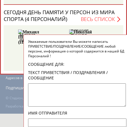
СЕГОДНЯ ДЕНЬ ПАМЯТИ У ПЕРСОН ИЗ МИРА
ТАБЛО АКТИВНОСТИ
СПОРТА (4 ПЕРСОНАЛИЙ)
ВЕСЬ СПИСОК
Николай
Ви
Михаил
ПУЧКОВ
Т
ЦЕЛИ ПРОЕКТА
КОНТАКТЫ
НАШИ КНОПКИ
РЕКЛАМА
ПЕРЕЛЬМАН
Уважаемые пользователи Вы можете написать
(ПЕРЛЬМАН)
ПРИВЕТСТВИЕ/ПОЗДРАВЛЕНИЕ/СООБЩЕНИЕ любой
персоне, информация о которой содержится в нашей БД
Персоналий !
СООБЩЕНИЕ ДЛЯ:
Вопросы сотрудничества и совместной деятельности
inform@infosport.ru
ТЕКСТ ПРИВЕТСТВИЯ / ПОЗДРАВЛЕНИЯ /
СООБЩЕНИЕ
Адресов в новостной рассылке: 996
Подпишись
©
Стадион, 1998-2026
Разработка и поддержка ООО НАИТ «Стадион»
ИМЯ ОТПРАВИТЕЛЯ