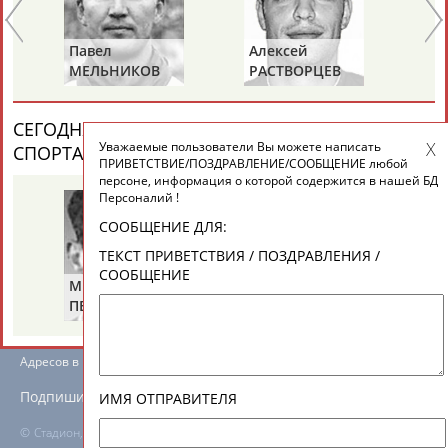
ЕЩЁ ПЕРСОНЫ
Павел
Алексей
Дм
МЕЛЬНИКОВ
РАСТВОРЦЕВ
Ш
24 персон из 13181
СЕГОДНЯ ДЕНЬ ПАМЯТИ У ПЕРСОН ИЗ МИРА
Уважаемые пользователи Вы можете написать
ТАБЛО АКТИВНОСТИ
СПОРТА (4 ПЕРСОНАЛИЙ)
ВЕСЬ СПИСОК
ПРИВЕТСТВИЕ/ПОЗДРАВЛЕНИЕ/СООБЩЕНИЕ любой
персоне, информация о которой содержится в нашей БД
Персоналий !
ЦЕЛИ ПРОЕКТА
КОНТАКТЫ
НАШИ КНОПКИ
РЕКЛАМА
СООБЩЕНИЕ ДЛЯ:
ТЕКСТ ПРИВЕТСТВИЯ / ПОЗДРАВЛЕНИЯ /
СООБЩЕНИЕ
Михаил
Николай
Ви
ПЕРЕЛЬМАН
ПУЧКОВ
Т
(ПЕРЛЬМАН)
Вопросы сотрудничества и совместной деятельности
inform@infosport.ru
Адресов в новостной рассылке: 996
Подпишись
ИМЯ ОТПРАВИТЕЛЯ
©
Стадион, 1998-2026