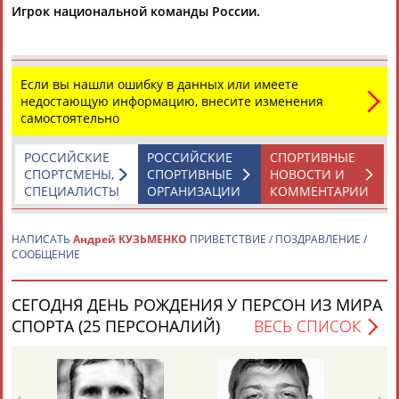
Игрок национальной команды России.
Если вы нашли ошибку в данных или имеете
недостающую информацию, внесите изменения
самостоятельно
Каримжан
Аделя
Андрей
Герман
АБДРАХМАНОВ
АБДРАХМАНОВА
АБДУВАЛИЕВ
АБДУЛАЕВ
РОССИЙСКИЕ
РОССИЙСКИЕ
СПОРТИВНЫЕ
СПОРТСМЕНЫ,
СПОРТИВНЫЕ
НОВОСТИ И
СПЕЦИАЛИСТЫ
ОРГАНИЗАЦИИ
КОММЕНТАРИИ
Рамазан
Тагир
Камиль
Загалав
НАПИСАТЬ
Андрей КУЗЬМЕНКО
ПРИВЕТСТВИЕ / ПОЗДРАВЛЕНИЕ /
АБДУЛАЕВ
АБДУЛАЕВ
АБДУЛАЗИЗОВ
АБДУЛБЕКОВ
СООБЩЕНИЕ
СЕГОДНЯ ДЕНЬ РОЖДЕНИЯ У ПЕРСОН ИЗ МИРА
СПОРТА (25 ПЕРСОНАЛИЙ)
ВЕСЬ СПИСОК
Камалудин
Абдула
Магомед
Назир
АБДУЛДАУДОВ
АБДУЛЖАЛИЛОВ
АБДУЛКАГИРОВ
АБДУЛЛАЕВ