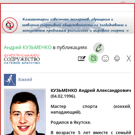
Андрей КУЗЬМЕНКО
в публикациях
8 августа 2026 года,
04:08
СПОРТСМЕНЫ, ТРЕНЕРЫ И СПЕЦИАЛИСТЫ
13181
персон
Расширенный поиск
Найдено:
КУЗЬМЕНКО Андрей Александрович
(04.02.1996).
Хоккей
Мастер спорта (хоккей,
нападающий).
Родился в Якутске.
Аслаудин
Елена
Мария
Юлия
АБАЕВ
АБАИМОВА
АБАКУМОВА
АБАЛАКИНА
В возрасте 5 лет вместе с семьёй