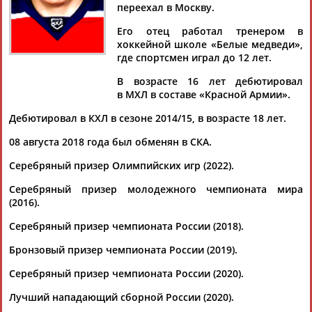
переехал в Москву.
Его отец работал тренером в
хоккейной школе «Белые медведи»,
где спортсмен играл до 12 лет.
Дмитрий
Тамилла
Рамазан
Ростом
АБАРЕНОВ
АБАСОВА
АБАЧАРАЕВ
АБАШИДЗЕ
В возрасте 16 лет дебютировал
в МХЛ в составе «Красной Армии».
Дебютировал в КХЛ в сезоне 2014/15, в возрасте 18 лет.
08 августа 2018 года был обменян в СКА.
Флюра
Татьяна
Акжана
Артур
АББАТЕ-
АББЯСОВА
АБДИКАРИМОВА
АБДРАХМАНОВ
Серебряный призер Олимпийских игр (2022).
БУЛАТОВА
Серебряный призер молодежного чемпионата мира
(2016).
Серебряный призер чемпионата России (2018).
Бронзовый призер чемпионата России (2019).
Серебряный призер чемпионата России (2020).
Лучший нападающий сборной России (2020).