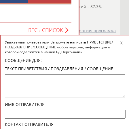
сляция)
 второй – 87.45,
Марк
Кондратюк
– третий – 87.36.
о СТАДИОН
)
ВЕСЬ СПИСОК
оссии 2025, Магнитогорск. Мужчины. Короткая программа
ртем Ковалев, Егор Коваленко,
Марк
Кондратюк
, Роман
Уважаемые пользователи Вы можете написать ПРИВЕТСТВИЕ/
Соловьев,...
ПОЗДРАВЛЕНИЕ/СООБЩЕНИЕ любой персоне, информация о
которой содержится в нашей БД Персоналий !
о СТАДИОН
)
СООБЩЕНИЕ ДЛЯ:
Николай
Анатолий
ТЕКСТ ПРИВЕТСТВИЯ / ПОЗДРАВЛЕНИЯ / СООБЩЕНИЕ
АВИЛОВ
БЫКОВ
ВЕСЬ СПИСОК
ИМЯ ОТПРАВИТЕЛЯ
новостной рассылке: 996
сь
КОНТАКТ ОТПРАВИТЕЛЯ