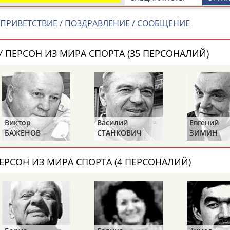
программа (прямая видеотран
...Угожаев. Григорий Федоров –
Фигурное...
ПРИВЕТСТВИЕ / ПОЗДРАВЛЕНИЕ / СООБЩЕНИЕ
(Проект:
Информационное агентств
сква. Мужчины. Произвольная
26.10.2025
 ПЕРСОН ИЗ МИРА СПОРТА (35 ПЕРСОНАЛИЙ)
к
Кондратюк
– второй – 96.42,
Фигурное катание. Гран При Р
(прямая видеотрансляция)
...Даниелян, Игорь Ефимчук, А
Савосин, Юрий Сидоров, Семен 
(Проект:
Информационное агентств
25.10.2025
Виктор
Василий
Евгений
БАЖЕНОВ
СТАНКОВИЧ
ЗИМИН
ОНТАКТЫ
НАШИ КНОПКИ
РЕКЛАМА
ЕРСОН ИЗ МИРА СПОРТА (4 ПЕРСОНАЛИЙ)
t.ru
Адресов в 
Подпиши