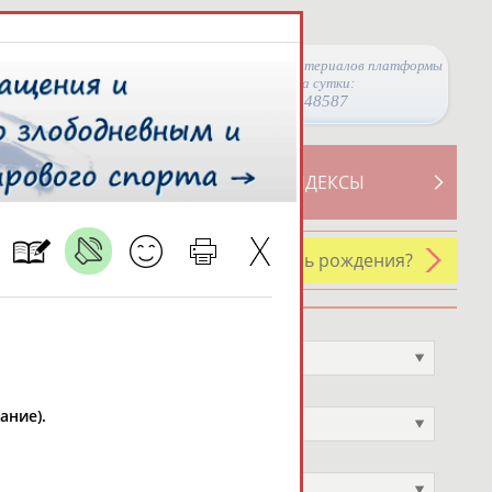
Просмотры материалов платформы
за сутки:
48587
ТИВНОСТИ
СВОДНЫЕ ИНДЕКСЫ
У кого сегодня день рождения?
Профессия
Не выбран
Спортивное звание
ание).
Не выбран
Учёное звание
Не выбран