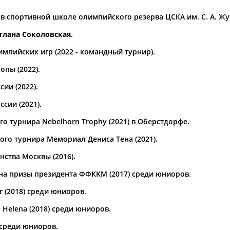
 в спортивной школе олимпийского резерва ЦСКА им. С. А. Жу
а рождения
по
чч
мм
год
чч
мм
год
тлана Соколовская
.
мпийских игр (2022 - командный турнир).
опы (2022).
ии (2022).
сии (2021).
 турнира Nebelhorn Trophy (2021) в Оберстдорфе.
го турнира Мемориал Дениса Тена (2021).
ства Москвы (2016).
на призы президента ФФККМ (2017) среди юниоров.
r (2018) среди юниоров.
Helena (2018) среди юниоров.
в
 среди юниоров.