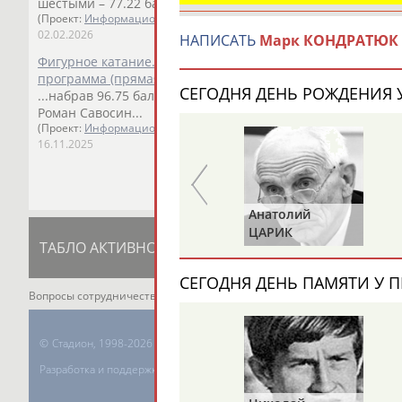
шестыми – 77.22 балла. ...
(Проект:
Информационное агентство СТАДИОН
)
02.02.2026
НАПИСАТЬ
Марк КОНДРАТЮК
Фигурное катание. Гран При России 2025/26, IV этап, Мо
программа (прямая видеотрансляция)
СЕГОДНЯ ДЕНЬ РОЖДЕНИЯ У
...набрав 96.75 баллов, лидирует Евгений Семененко.
Мар
Роман Савосин...
(Проект:
Информационное агентство СТАДИОН
)
16.11.2025
Анатолий
Анатолий
ИОНОВ
ЦАРИК
ТАБЛО АКТИВНОСТИ
ЦЕЛИ ПРОЕКТА
К
СЕГОДНЯ ДЕНЬ ПАМЯТИ У П
Вопросы сотрудничества и совместной деятельности
inform@infospor
©
Стадион, 1998-2026
Разработка и поддержка ООО НАИТ «Стадион»