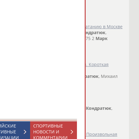
ан-при России 2025/2026 по фигурному катанию в Москве
карьеры Вторую позицию занял
Марк
Кондратюк
,
 Третье место... ... Санкт-Петербург 96,75 2
Марк
ан Савосин...
о СТАДИОН
)
ссии 2025/26, IV этап, Москва. Мужчины. Короткая
сляция)
кар Игнатов, Артем Ковалев,
Марк
Кондратюк
, Михаил
ита...
о СТАДИОН
)
одного фестиваля спортивного кино
ронзовый призер Олимпийских игр
Марк
Кондратюк
,
х игр Валерия...
о СТАДИОН
)
ИЙСКИЕ
СПОРТИВНЫЕ
ТИВНЫЕ
НОВОСТИ И
оссии 2025/26, Магнитогорск. Мужчины. Произвольная
НИЗАЦИИ
КОММЕНТАРИИ