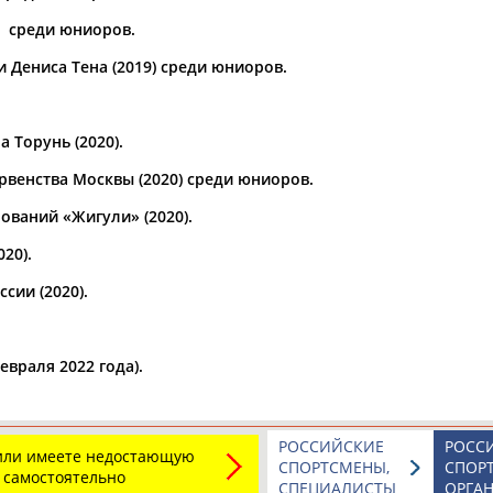
9) среди юниоров.
1
2
3
4
...
10
11
12
 Дениса Тена (2019) среди юниоров.
й состав сборной России на
Итоги первого дня IV этапа Гр
...на успешное продолжение 
ник,
Марк
Кондратюк
, Глеб
получивший оценку 96,42 балла.
 Торунь (2020).
Кондратюк
Москва 96,42 3 Ром
(Проект:
Информационное агентств
венства Москвы (2020) среди юниоров.
16.11.2025
ований «Жигули» (2020).
программ "Русский вызов"
Фигурное катание. Гран При Ро
оду победителем турнира стал
программа (прямая видеотран
20).
...катании: Петр Гуменник, Ма
сии (2020).
Полянский, Роман Савосин, Ник
(Проект:
Информационное агентств
15.11.2025
оманда Москвы
гнатов,
Марк
Кондратюк
,
Названы победители Междунар
враля 2022 года).
...игр Василиса Степанова, б
серебряный призер Олимпийски
(Проект:
Информационное агентств
31.10.2025
РОССИЙСКИЕ
РОСС
у катанию
 или имеете недостающую
СПОРТСМЕНЫ,
СПОР
ндратюк
финишировали
Фигурное катание. Гран При Р
 самостоятельно
СПЕЦИАЛИСТЫ
ОРГА