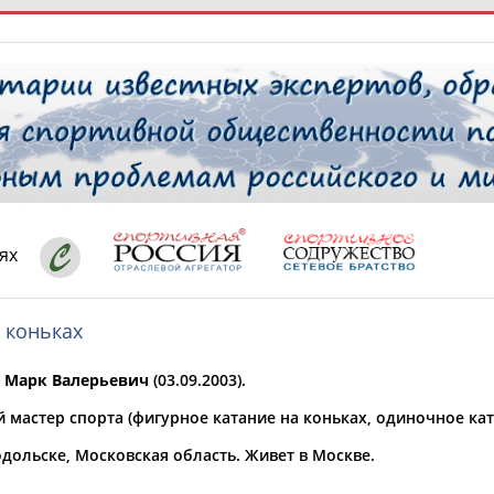
РЕСУРСНАЯ ПЛОЩАДКА
ТАБЛО АК
 специалисты
ях
 коньках
ставляет регион*
 выбран
Марк Валерьевич
(03.09.2003).
* для действующих спортсменов
то рождения
 мастер спорта (фигурное катание на коньках, одиночное кат
 выбран
дольске, Московская область. Живет в Москве.
ион проживания
 выбран