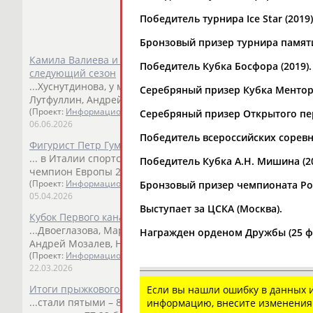
Победитель турнира Ice Star (201
Бронзовый призер турнира памяти
Камила Валиева и Александра Трусова вошли в резервны
Победитель Кубка Босфора (2019).
следующий сезон
...Хуснутдинова, у мужчин - Матвей Ветлугин, Петр Гумен
Серебряный призер Кубка Ментора
Лутфуллин, Андрей Мозалев, Евгений...
(Проект:
Информационное агентство СТАДИОН
)
Серебряный призер Открытого пер
06.06.2026
Победитель всероссийских соревн
Фигурист Петр Гуменник стал победителем турнира шоу-
... в Италии спортсмен занял шестое место. В прошлом г
Победитель Кубка А.Н. Мишина (20
чемпион Европы 2022 года
Марк
Кондратюк
. ...
Бронзовый призер чемпионата Рос
(Проект:
Информационное агентство СТАДИОН
)
05.04.2026
Выступает за ЦСКА (Москва).
Кубок Первого канала по фигурному катанию выиграла к
...Двоеглазова, Мария Захарова, Дарья Садкова, Макар И
Награжден орденом Дружбы (25 фе
Андрей Мозалев, Никита Сарновский и Григорий...
(Проект:
Информационное агентство СТАДИОН
)
22.03.2026
Итоги прыжкового чемпионата России 2026 по фигурном
Если вы нашли ошибку в данных
...стали пятыми – 85.46 балла. Камила Валиева и
Марк
Ко
информацию, внесите изменения