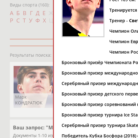
Виды спорта (160):
Тренируется
Дат
А
Б
В
Г
Д
Е
Ж
З
И
К
Л
М
Н
О
П
с
Р
С
Т
У
Ф
Х
Ц
Ч
Ш
Щ
Э
Ю
Я
Тренер -
Све
Чемпион Оли
Чемпион Евр
Чемпион Росс
1
персона
Результаты поиска:
Бронзовый призёр Чемпионата Рос
Бронзовый призер международного
Серебряный призер международно
Бронзовый призер детского первен
Марк
КОНДРАТЮК
Бронзовый призер соревнований 
Бронзовый призер турнира Ice Sta
Серебряный призер турнира Skate 
Ваш запрос: "Марк Кондратюк"
Документы 1-10 из 120 найденных уникальных документо
Победитель Кубка Босфора (2018)