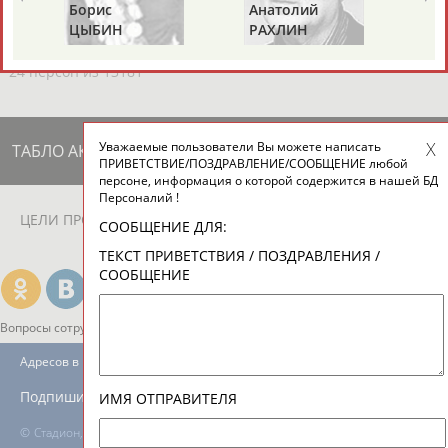
ЕЩЁ ПЕРСОНЫ
Борис
Анатолий
Ал
ЦЫБИН
РАХЛИН
ЯГ
24 персон из 13181
Уважаемые пользователи Вы можете написать
ТАБЛО АКТИВНОСТИ
ПРИВЕТСТВИЕ/ПОЗДРАВЛЕНИЕ/СООБЩЕНИЕ любой
персоне, информация о которой содержится в нашей БД
Персоналий !
ЦЕЛИ ПРОЕКТА
КОНТАКТЫ
НАШИ КНОПКИ
РЕКЛАМА
СООБЩЕНИЕ ДЛЯ:
ТЕКСТ ПРИВЕТСТВИЯ / ПОЗДРАВЛЕНИЯ /
СООБЩЕНИЕ
Вопросы сотрудничества и совместной деятельности
inform@infosport.ru
Адресов в новостной рассылке: 996
Подпишись
ИМЯ ОТПРАВИТЕЛЯ
©
Стадион, 1998-2026