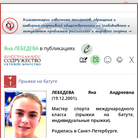
Яна ЛЕБЕДЕВА
в публикациях
7 августа 2026 года,
07:52
СПОРТСМЕНЫ, ТРЕНЕРЫ И СПЕЦИАЛИСТЫ
13181
персон
Расширенный поиск
Найдено:
ЛЕБЕДЕВА Яна Андреевна
(19.12.2001).
Прыжки на батуте
Мастер спорта международного
класса (прыжки на батуте,
индивидуальные прыжки).
Аслаудин
Елена
Мария
Юлия
Родилась в Санкт-Петербурге.
АБАЕВ
АБАИМОВА
АБАКУМОВА
АБАЛАКИНА