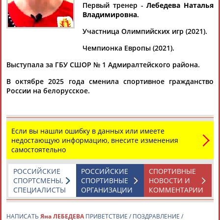
Первый тренер -
Лебедева Наталья
Владимировна
.
Участница Олимпийских игр (2021).
Дмитрий
Тамилла
Рамазан
Ростом
Чемпионка Европы (2021).
АБАРЕНОВ
АБАСОВА
АБАЧАРАЕВ
АБАШИДЗЕ
Выступала за ГБУ СШОР № 1 Адмиралтейского района.
В октябре 2025 года сменила спортивное гражданство
России на белорусское.
Флюра
Татьяна
Акжана
Артур
АББАТЕ-
АББЯСОВА
АБДИКАРИМОВА
АБДРАХМАНОВ
БУЛАТОВА
Если вы нашли ошибку в данных или имеете
недостающую информацию, внесите изменения
самостоятельно
РОССИЙСКИЕ
РОССИЙСКИЕ
СПОРТИВНЫЕ
СПОРТСМЕНЫ,
СПОРТИВНЫЕ
НОВОСТИ И
СПЕЦИАЛИСТЫ
ОРГАНИЗАЦИИ
КОММЕНТАРИИ
НАПИСАТЬ
Яна ЛЕБЕДЕВА
ПРИВЕТСТВИЕ / ПОЗДРАВЛЕНИЕ /