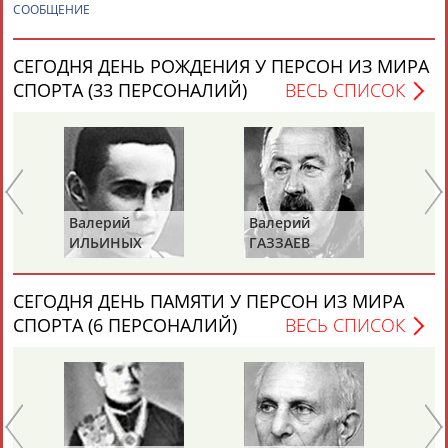
СООБЩЕНИЕ
СЕГОДНЯ ДЕНЬ РОЖДЕНИЯ У ПЕРСОН ИЗ МИРА
СПОРТА (33 ПЕРСОНАЛИЙ)
ВЕСЬ СПИСОК
Каримжан
Аделя
Андрей
Герман
АБДРАХМАНОВ
АБДРАХМАНОВА
АБДУВАЛИЕВ
АБДУЛАЕВ
Валерий
Валерий
Вл
ИЛЬИНЫХ
ГАЗЗАЕВ
Р
Рамазан
Тагир
Камиль
Загалав
АБДУЛАЕВ
АБДУЛАЕВ
АБДУЛАЗИЗОВ
АБДУЛБЕКОВ
СЕГОДНЯ ДЕНЬ ПАМЯТИ У ПЕРСОН ИЗ МИРА
СПОРТА (6 ПЕРСОНАЛИЙ)
ВЕСЬ СПИСОК
Камалудин
Абдула
Магомед
Назир
АБДУЛДАУДОВ
АБДУЛЖАЛИЛОВ
АБДУЛКАГИРОВ
АБДУЛЛАЕВ