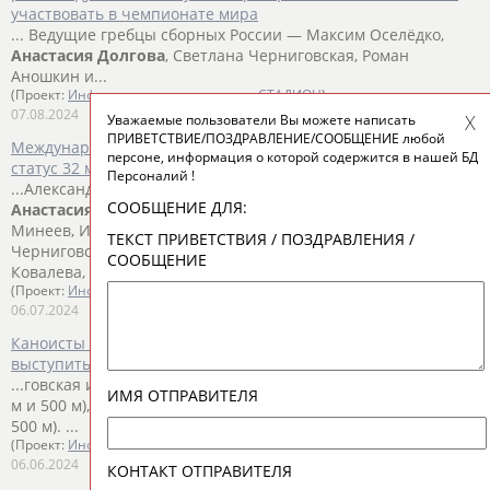
участвовать в чемпионате мира
... Ведущие гребцы сборных России — Максим Оселёдко,
Анастасия
Долгова
, Светлана Черниговская, Роман
Аношкин и...
(Проект:
Информационное агентство СТАДИОН
)
07.08.2024
Уважаемые пользователи Вы можете написать
ПРИВЕТСТВИЕ/ПОЗДРАВЛЕНИЕ/СООБЩЕНИЕ любой
Международная федерация каноэ присвоила нейтральный
персоне, информация о которой содержится в нашей БД
статус 32 молодым гребцам из России
Персоналий !
...Александр Боц, Дарья Горбачева, Антон и Денис Красновы,
СООБЩЕНИЕ ДЛЯ:
Анастасия
Кравченко, Анатолий Кулагин, Александр
Минеев, Иван... ...и каноэ Алексей Коровашков, Светлана
ТЕКСТ ПРИВЕТСТВИЯ / ПОЗДРАВЛЕНИЯ /
Черниговская,
Анастасия
Долгова
, Иван Штыль, Алина
СООБЩЕНИЕ
Ковалева, Максим Оселедко, Максим...
(Проект:
Информационное агентство СТАДИОН
)
06.07.2024
Каноисты Петров, Коровашков и Штыль планируют
выступить на Играх БРИКС в Казани
...говская и
Анастасия
Долгова
(обе - байдарка-двойка, 200
ИМЯ ОТПРАВИТЕЛЯ
м и 500 м), Коровашков и Штыль (оба - каноэ-двойка, 200 м и
500 м). ...
(Проект:
Информационное агентство СТАДИОН
)
06.06.2024
КОНТАКТ ОТПРАВИТЕЛЯ