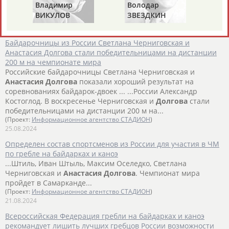
Владимир
Володар
смешанных...
ВИКУЛОВ
ЗВЕЗДКИН
(Проект:
Информационное агентство СТАДИОН
)
25.08.2024
Байдарочницы из России Светлана Черниговская и
Анастасия Долгова стали победительницами на дистанции
200 м на чемпионате мира
Российские байдарочницы Светлана Черниговская и
Анастасия
Долгова
показали хороший результат на
соревнованиях байдарок-двоек ... ...России Александр
Костоглод. В воскресенье Черниговская и
Долгова
стали
победительницами на дистанции 200 м на...
(Проект:
Информационное агентство СТАДИОН
)
25.08.2024
Определен состав спортсменов из России для участия в ЧМ
по гребле на байдарках и каноэ
...Штиль, Иван Штыль, Максим Оселедко, Светлана
Черниговская и
Анастасия
Долгова
. Чемпионат мира
пройдет в Самарканде...
(Проект:
Информационное агентство СТАДИОН
)
21.08.2024
Всероссийская Федерация гребли на байдарках и каноэ
рекомандует лишить лучших гребцов России возможности