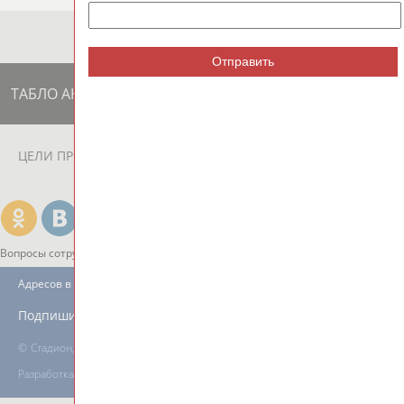
Отправить
ТАБЛО АКТИВНОСТИ
ЦЕЛИ ПРОЕКТА
КОНТАКТЫ
НАШИ КНОПКИ
РЕКЛАМА
Вопросы сотрудничества и совместной деятельности
inform@infosport.ru
Адресов в новостной рассылке: 996
Подпишись
©
Стадион, 1998-2026
Разработка и поддержка ООО НАИТ «Стадион»