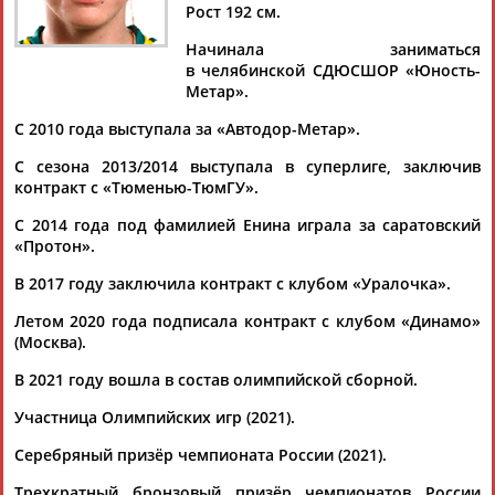
Дмитрий
Тамилла
Рамазан
Ростом
Рост 192 см.
АБАРЕНОВ
АБАСОВА
АБАЧАРАЕВ
АБАШИДЗЕ
Начинала заниматься
в челябинской СДЮСШОР «Юность-
Метар».
С 2010 года выступала за «Автодор-Метар».
Флюра
Татьяна
Акжана
Артур
АББАТЕ-
АББЯСОВА
АБДИКАРИМОВА
АБДРАХМАНОВ
С сезона 2013/2014 выступала в суперлиге, заключив
БУЛАТОВА
контракт с «Тюменью-ТюмГУ».
С 2014 года под фамилией Енина играла за саратовский
«Протон».
В 2017 году заключила контракт с клубом «Уралочка».
Летом 2020 года подписала контракт с клубом «Динамо»
(Москва).
В 2021 году вошла в состав олимпийской сборной.
Участница Олимпийских игр (2021).
Серебряный призёр чемпионата России (2021).
Трехкратный бронзовый призёр чемпионатов России