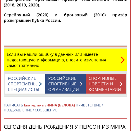
(2018, 2019, 2020).
Серебряный (2020) и бронзовый (2016) призёр
Каримжан
Аделя
Андрей
Герман
розыгрышей Кубка России.
АБДРАХМАНОВ
АБДРАХМАНОВА
АБДУВАЛИЕВ
АБДУЛАЕВ
Рамазан
Тагир
Камиль
Загалав
Если вы нашли ошибку в данных или имеете
АБДУЛАЕВ
АБДУЛАЕВ
АБДУЛАЗИЗОВ
АБДУЛБЕКОВ
недостающую информацию, внесите изменения
самостоятельно
РОССИЙСКИЕ
РОССИЙСКИЕ
СПОРТИВНЫЕ
СПОРТСМЕНЫ,
СПОРТИВНЫЕ
НОВОСТИ И
Камалудин
Абдула
Магомед
Назир
СПЕЦИАЛИСТЫ
ОРГАНИЗАЦИИ
КОММЕНТАРИИ
АБДУЛДАУДОВ
АБДУЛЖАЛИЛОВ
АБДУЛКАГИРОВ
АБДУЛЛАЕВ
НАПИСАТЬ
Екатерина ЕНИНА (БЕЛОВА)
ПРИВЕТСТВИЕ /
ЕЩЁ ПЕРСОНЫ
ПОЗДРАВЛЕНИЕ / СООБЩЕНИЕ
СЕГОДНЯ ДЕНЬ РОЖДЕНИЯ У ПЕРСОН ИЗ МИРА
24 персон из 13181