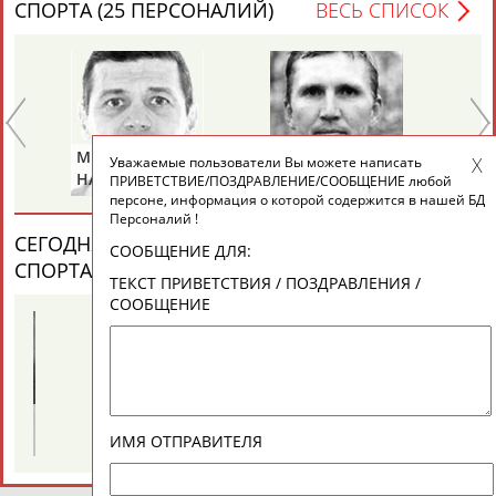
СПОРТА (25 ПЕРСОНАЛИЙ)
ВЕСЬ СПИСОК
ТАБЛО АКТИВНОСТИ
ЦЕЛИ ПРОЕКТА
КОНТАКТЫ
НАШИ КНОПКИ
РЕКЛАМА
Михаил
Павел
Ал
Уважаемые пользователи Вы можете написать
НАСТЕНКО
МЕЛЬНИКОВ
РА
ПРИВЕТСТВИЕ/ПОЗДРАВЛЕНИЕ/СООБЩЕНИЕ любой
персоне, информация о которой содержится в нашей БД
Персоналий !
СЕГОДНЯ ДЕНЬ ПАМЯТИ У ПЕРСОН ИЗ МИРА
СООБЩЕНИЕ ДЛЯ:
Вопросы сотрудничества и совместной деятельности
inform@infosport.ru
СПОРТА (4 ПЕРСОНАЛИЙ)
ВЕСЬ СПИСОК
ТЕКСТ ПРИВЕТСТВИЯ / ПОЗДРАВЛЕНИЯ /
СООБЩЕНИЕ
Адресов в новостной рассылке: 996
Подпишись
©
Стадион, 1998-2026
Разработка и поддержка ООО НАИТ «Стадион»
Виталия
Михаил
ТУОМАЙТЕ
ШАХОВ
ИМЯ ОТПРАВИТЕЛЯ