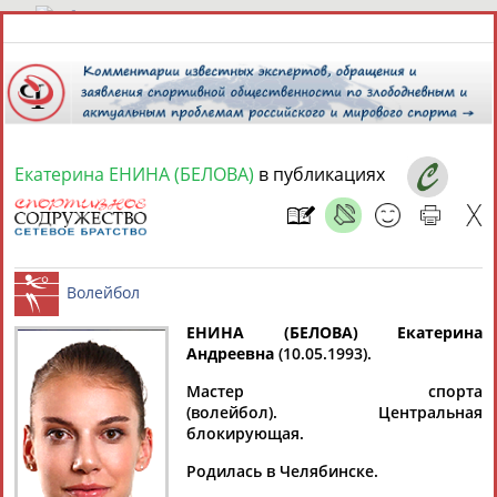
8 августа 2026 года,
21:43
СПОРТСМЕНЫ, ТРЕНЕРЫ И СПЕЦИАЛИСТЫ
Екатерина ЕНИНА (БЕЛОВА)
в публикациях
13181
персон
Расширенный поиск
Найдено:
ЕНИНА (БЕЛОВА) Екатерина
Андреевна
(10.05.1993).
Аслаудин
Елена
Мария
Юлия
Волейбол
АБАЕВ
АБАИМОВА
АБАКУМОВА
АБАЛАКИНА
Мастер спорта
(волейбол). Центральная
блокирующая.
Родилась в Челябинске.