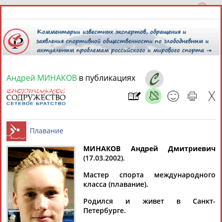
Андрей МИНАКОВ
в публикациях
8 августа 2026 года,
09:04
СПОРТСМЕНЫ, ТРЕНЕРЫ И СПЕЦИАЛИСТЫ
МИНАКОВ Андрей Дмитриевич
1
персона
Расширенный поиск
Найдено:
(17.03.2002).
Плавание
Мастер спорта международного
класса (плавание).
Родился и живет в Санкт-
Петербурге.
Андрей