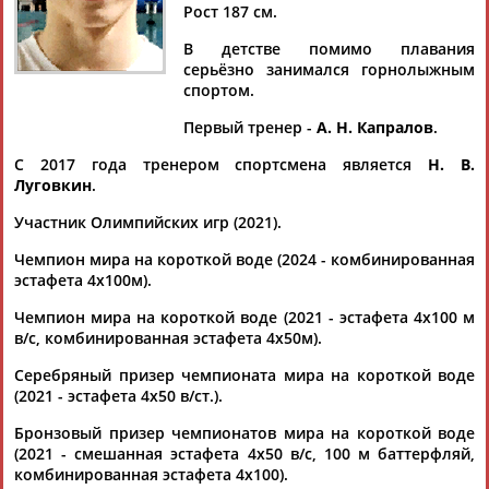
МИНАКОВ
Рост 187 см.
В детстве помимо плавания
серьёзно занимался горнолыжным
Ваш запрос: "Андрей МИНАКОВ"
спортом.
Документы 1-10 из 55 найденных уникальных документов
Первый тренер -
А. Н. Капралов
.
1
2
3
4
5
6
С 2017 года тренером спортсмена является
Н. В.
Луговкин
.
Определен состав сборной России на чемпионат Европы по
Участник Олимпийских игр (2021).
плаванию в Париже
...Григорий Вековищев, Иван Гирев, Михаил Доринов,
Чемпион мира на короткой воде (2024 - комбинированная
Александр Жигалов, Роман Жидков, Иван Кожакин, Николай
эстафета 4х100м).
Колесников,... ...Николай Колесников, Олег Костин, Василий
Чемпион мира на короткой воде (2021 - эстафета 4х100 м
Кукушкин,
Андрей
Минаков
, Даниил Писецкий, Павел
в/с, комбинированная эстафета 4х50м).
Самусенко, Георгий...
(Проект:
Информационное агентство СТАДИОН
)
Серебряный призер чемпионата мира на короткой воде
20.06.2026
(2021 - эстафета 4х50 в/ст.).
Плавание. Чемпионат России 2026. 7 июня (прямая
видеотрансляция)
Бронзовый призер чемпионатов мира на короткой воде
...Лифинцев, Дарья Трофимова, Павел Самусенко, Юлия
(2021 - смешанная эстафета 4х50 в/с, 100 м баттерфляй,
Ефимова,
комбинированная эстафета 4х100).
Андрей
Минаков
и другие. Программа