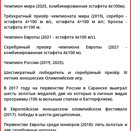
соревнований на 7 июня...
Чемпион мира (2025, комбинированная эстафета 4х100м).
(Проект:
Информационное агентство СТАДИОН
)
07.06.2026
Трёхкратный призёр чемпионата мира (2019), серебро -
Плавание. Чемпионат России 2026. 6 июня (прямая
эстафета 4×100 м в/с, эстафета 4×100 м в/с; бронза -
видеотрансляция)
эстафета 4×100 м.
...Лифинцев, Дарья Трофимова, Павел Самусенко, Юлия
Чемпион Европы (2021 - эстафета 4х100 в/с).
Ефимова,
Андрей
Минаков
и другие. 6 июня после
торжественной...
Серебряный призер чемпиона Европы (2021 -
(Проект:
Информационное агентство СТАДИОН
)
комбинированная эстафета 4х100 м).
06.06.2026
Плавание. Кубок России 2026. Финал. 20 апреля (прямая
Чемпион России (2019, 2025).
видеотрансляция)
Шестикратный победитель и серебряный призёр III
...Чикунова, Павел Самусенко, Дарья Клепикова, Мирон
летних юношеских Олимпийских игр.
Лифинцев,
Андрей
Минаков
, Егор Корнев, Дарья
Трофимова и другие. ...
В 2017 году на первенстве России в Саранске выиграл
(Проект:
Информационное агентство СТАДИОН
)
шесть золотых медалей, две из которых в личных видах
20.04.2026
программы (100 м вольным стилем и баттерфляем).
Плавание. Кубок России 2026. Финал. 19 апреля (прямая
видеотрансляция)
В Европейском юношеском олимпийском фестивале
...Чикунова, Павел Самусенко, Дарья Клепикова, Мирон
(2017): победы в шести дисциплинах.
Лифинцев,
Андрей
Минаков
, Егор Корнев, Дарья
Первенство Европы среди юниоров (2018): пять золотых и
Трофимова и другие. ...
две серебряные награды.
(Проект:
Информационное агентство СТАДИОН
)