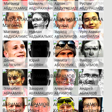
Магомед
Шамиль
Адлан
Рустам
АБДУЛХАМИДОВ
АБДУРАХМАНОВ
АБДУРАШИДОВ
АБДУРАШИДОВ
Магомед
Нурлан
Эдуард
Уулу Азамат
АБДУСАЛАМОВ
АБДЫКАЛЫКОВ
АБЗАЛИМОВ
АБИБИЛЛА
Денис
Юрий
Никита
Виктор
АБЛЯЗИН
АБОВЯН
АБОЗОВИК
АБОИМОВ
Элизабет
Захария
Александр
Андрей
АБРААМЯН
АБРАМАШВИЛИ
АБРАМОВ
АБРАМОВ