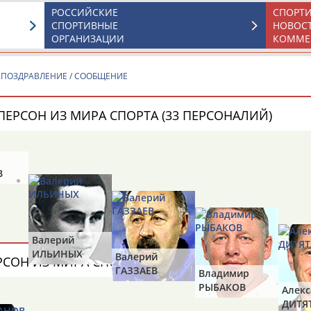
Профессия
РОССИЙСКИЕ
СПОРТ
СПОРТИВНЫЕ
НОВОС
Спортивное звание
ОРГАНИЗАЦИИ
КОММЕ
Учёное звание
 ПОЗДРАВЛЕНИЕ / СООБЩЕНИЕ
Чемпион
ПЕРСОН ИЗ МИРА СПОРТА (33 ПЕРСОНАЛИЙ)
В
13181
персон
Результаты поиска:
Валерий
ИЛЬИНЫХ
Валерий
РСОН ИЗ МИРА СПОРТА (6 ПЕРСОНАЛИЙ)
Аслаудин
Елена
Мария
Юлия
ГАЗЗАЕВ
Владимир
АБАЕВ
АБАИМОВА
АБАКУМОВА
АБАЛАКИНА
РЫБАКОВ
Алек
ДИТЯ