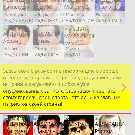
Анатолий
Евгений
Роберт
Егор
Камалудин
Абдула
Магомед
Назир
ОВ
ФЕДОТОВ
БЕЛОВ
ЗАКИРОВ
УСАЧ
АБДУЛДАУДОВ
АБДУЛЖАЛИЛОВ
АБДУЛКАГИРОВ
АБДУЛЛАЕВ
Аслан
Эмиль
Мусан
АБДУЛЛИН
АБДУЛЛИН
АБДУЛ-
МУСЛИМОВ
Роман
Константин
София
САФИУЛЛИН
ИВЛИЕВ
ИЛЬТЕРЯКОВА
Здесь можно разместить информацию о хорошо
известном спортсмене, тренере, специалисте или
исправить какую-либо ошибку в уже
опубликованных записях. Страна должна знать
своих героев! Герои спорта - это одни из главных
патриотов своей страны!