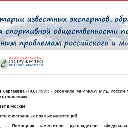
Главная »
Спортсмены, тренеры и специалисты
 Сергеевна
(10.01.1991) - окончила МГИМО(У) МИД России
У кого сегодня день рождения?
е отношения».
вет в Москве.
асти иностранных прямых инвестиций.
од - Помощник заместителя руководителя «Федераль
ФИО