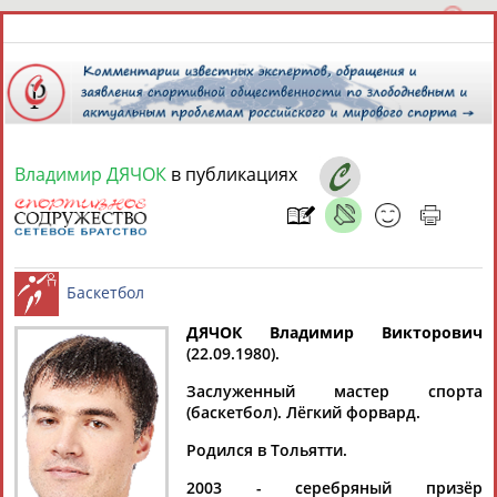
Владимир ДЯЧОК
в публикациях
8 августа 2026 года,
16:32
СПОРТСМЕНЫ, ТРЕНЕРЫ И СПЕЦИАЛИСТЫ
13181
персон
Расширенный поиск
Найдено:
ДЯЧОК Владимир Викторович
(22.09.1980).
Баскетбол
Заслуженный мастер спорта
(баскетбол). Лёгкий форвард.
Родился в Тольятти.
Аслаудин
Елена
Мария
Юлия
АБАЕВ
АБАИМОВА
АБАКУМОВА
АБАЛАКИНА
2003 - серебряный призёр