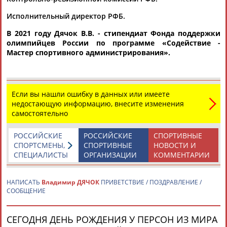
Исполнительный директор РФБ.
В 2021 году
Дячок В.В
. - стипендиат Фонда поддержки
олимпийцев России по программе «
Содействие -
Мастер спортивного администрирования
».
Каримжан
Аделя
Андрей
Герман
АБДРАХМАНОВ
АБДРАХМАНОВА
АБДУВАЛИЕВ
АБДУЛАЕВ
Если вы нашли ошибку в данных или имеете
недостающую информацию, внесите изменения
самостоятельно
Рамазан
Тагир
Камиль
Загалав
РОССИЙСКИЕ
РОССИЙСКИЕ
СПОРТИВНЫЕ
АБДУЛАЕВ
АБДУЛАЕВ
АБДУЛАЗИЗОВ
АБДУЛБЕКОВ
СПОРТСМЕНЫ,
СПОРТИВНЫЕ
НОВОСТИ И
СПЕЦИАЛИСТЫ
ОРГАНИЗАЦИИ
КОММЕНТАРИИ
НАПИСАТЬ
Владимир ДЯЧОК
ПРИВЕТСТВИЕ / ПОЗДРАВЛЕНИЕ /
СООБЩЕНИЕ
Камалудин
Абдула
Магомед
Назир
АБДУЛДАУДОВ
АБДУЛЖАЛИЛОВ
АБДУЛКАГИРОВ
АБДУЛЛАЕВ
СЕГОДНЯ ДЕНЬ РОЖДЕНИЯ У ПЕРСОН ИЗ МИРА