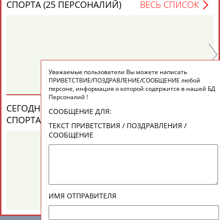
ЕЩЁ ПЕРСОНЫ
СПОРТА (25 ПЕРСОНАЛИЙ)
ВЕСЬ СПИСОК
Алексей
Дмитрий
Ю
РАСТВОРЦЕВ
ШЕПЕЛЬ
Е
24 персон из 13181
Уважаемые пользователи Вы можете написать
ТАБЛО АКТИВНОСТИ
ПРИВЕТСТВИЕ/ПОЗДРАВЛЕНИЕ/СООБЩЕНИЕ любой
персоне, информация о которой содержится в нашей БД
Персоналий !
СЕГОДНЯ ДЕНЬ ПАМЯТИ У ПЕРСОН ИЗ МИРА
ЦЕЛИ ПРОЕКТА
КОНТАКТЫ
НАШИ КНОПКИ
РЕКЛАМА
СООБЩЕНИЕ ДЛЯ:
СПОРТА (4 ПЕРСОНАЛИЙ)
ВЕСЬ СПИСОК
Виталия
Михаил
ТЕКСТ ПРИВЕТСТВИЯ / ПОЗДРАВЛЕНИЯ /
ТУОМАЙТЕ
ШАХОВ
СООБЩЕНИЕ
Вопросы сотрудничества и совместной деятельности
inform@infosport.ru
Адресов в новостной рассылке: 996
Подпишись
ИМЯ ОТПРАВИТЕЛЯ
©
Стадион, 1998-2026