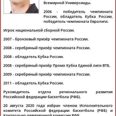
Всемирной Универсиады.
2006 - победитель чемпионата
России, обладатель Кубка России,
победитель чемпионата Евролиги.
Дмитрий
Тамилла
Рамазан
Ростом
АБАРЕНОВ
АБАСОВА
АБАЧАРАЕВ
АБАШИДЗЕ
Игрок национальной сборной России.
2007 - бронзовый призёр чемпионата России.
2008 - серебряный призёр чемпионата России.
Флюра
Татьяна
Акжана
Артур
2008 - обладатель Кубка России.
АББАТЕ-
АББЯСОВА
АБДИКАРИМОВА
АБДРАХМАНОВ
БУЛАТОВА
2008 - серебряный призёр Промо Кубка Единой лиги ВТБ.
2009 - серебряный призёр чемпионата России.
2011 - обладатель Кубка России.
Руководитель отдела регионального развития
Российской федерации баскетбола (РФБ).
20 августа 2020 года избран членом Исполнительного
комитета Российской федерации баскетбола (РФБ) и
Контрольно-ревизионной комиссии РФБ.