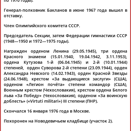
по 1970 годы).
Генерал-полковник Бакланов в июне 1967 года вышел в
отставку.
Член Олимпийского комитета СССР.
Председатель Секции, затем Федерации гимнастики СССР
(1948—1950 и 1972—1975 годы).
Награжден орденом Ленина (29.05.1945), три ордена
Красного знамени (15.01.1940, 19.04.1942, 3.11.1953),
ордена Кутузова 1-й (06.04.1945) и 2-й (10.01.1944)
степеней, орден Суворова 2-й степени (23.09.1944), орден
Александра Невского (14.02.1943), орден Красной Звезды
(24.06.1948), крестом «За выдающиеся заслуги» (США),
орденом «Легион почёта» степени командор (США),
Военным крестом (Чехословакия), крестом ордена Белого
льва «За Победу» (Чехословакия), орденом «За воинскую
доблесть» («Virtuti militari») III степени (ПНР).
Скончался 16 января 1976 года в Москве.
Похоронен на Новодевичьем кладбище (участок 2).