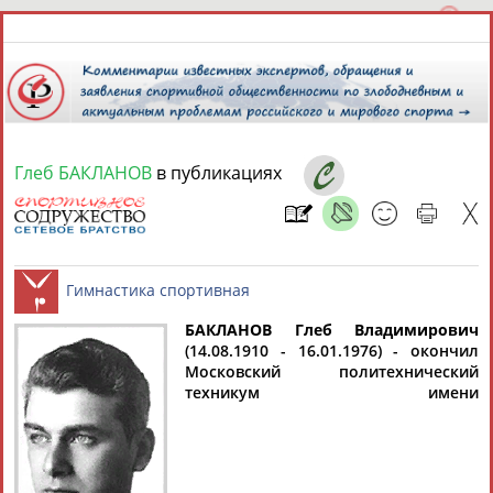
Глеб БАКЛАНОВ
в публикациях
9 августа 2026 года,
17:06
СПОРТСМЕНЫ, ТРЕНЕРЫ И СПЕЦИАЛИСТЫ
БАКЛАНОВ Глеб Владимирович
1
персона
Расширенный поиск
Найдено:
(14.08.1910 - 16.01.1976) - окончил
Московский политехнический
Гимнастика спортивная
техникум имени
Глеб