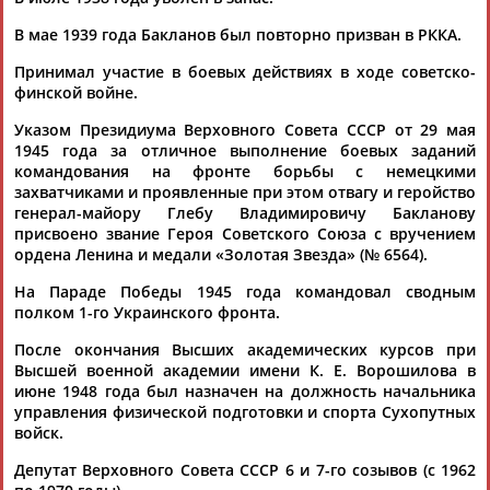
В мае 1939 года Бакланов был повторно призван в РККА.
Принимал участие в боевых действиях в ходе советско-
финской войне.
Вопросы сотрудничества и совместной деятельности
inform@infosport.ru
Указом Президиума Верховного Совета СССР от 29 мая
Адресов в новостной рассылке: 996
1945 года за отличное выполнение боевых заданий
командования на фронте борьбы с немецкими
Подпишись
захватчиками и проявленные при этом отвагу и геройство
генерал-майору Глебу Владимировичу Бакланову
©
Стадион, 1998-2026
присвоено звание Героя Советского Союза с вручением
Разработка и поддержка ООО НАИТ «Стадион»
ордена Ленина и медали «Золотая Звезда» (№ 6564).
На Параде Победы 1945 года командовал сводным
полком 1-го Украинского фронта.
После окончания Высших академических курсов при
Высшей военной академии имени К. Е. Ворошилова в
июне 1948 года был назначен на должность начальника
управления физической подготовки и спорта Сухопутных
войск.
Депутат Верховного Совета СССР 6 и 7-го созывов (с 1962