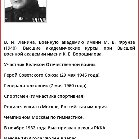
БАКЛАНОВ
Ваш запрос: "Глеб Бакланов"
Документы 1-1 из 1 найденных уникальных документов
В. И. Ленина, Военную академию имени М. В. Фрунзе
Михаил Шлаен: МЫ ДОЛЖНЫ БЫТЬ СИЛЬНЫ, СОХРАНЯЯ
(1940), Высшие академические курсы при Высшей
СВОИ ДОБРЫЕ ТРАДИЦИИ
военной академии имени К. Е. Ворошилова.
... - Евгений Алексеев – баскетболист; -
Глеб
Бакланов
–
гимнаст, генерал, Герой Советского...
Участник Великой Отечественной войны.
(Проект:
Информационное агентство СТАДИОН
)
17.05.2022
Герой Советского Союза (29 мая 1945 года).
Генерал-полковник (7 мая 1960 года).
Спортсмен (гимнастика спортивная).
Родился и жил в Москве, Российская империя
ТАБЛО АКТИВНОСТИ
Чемпионом Москвы по гимнастике.
В ноябре 1932 года был призван в ряды РККА.
ЦЕЛИ ПРОЕКТА
КОНТАКТЫ
НАШИ КНОПКИ
РЕКЛАМА
В июле 1938 года уволен в запас.