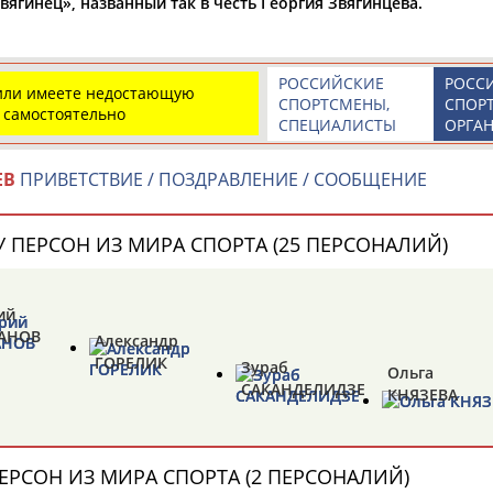
вягинец», названный так в честь Георгия Звягинцева.
РОССИЙСКИЕ
РОСС
 или имеете недостающую
СПОРТСМЕНЫ,
СПОР
 самостоятельно
СПЕЦИАЛИСТЫ
ОРГА
ОНТАКТЫ
НАШИ КНОПКИ
РЕКЛАМА
ЕВ
ПРИВЕТСТВИЕ / ПОЗДРАВЛЕНИЕ / СООБЩЕНИЕ
t.ru
 ПЕРСОН ИЗ МИРА СПОРТА (25 ПЕРСОНАЛИЙ)
Адресов в 
Подпиши
ий
АНОВ
Александр
ГОРЕЛИК
Зураб
Ольга
САКАНДЕЛИДЗЕ
КНЯЗЕВА
ЕРСОН ИЗ МИРА СПОРТА (2 ПЕРСОНАЛИЙ)