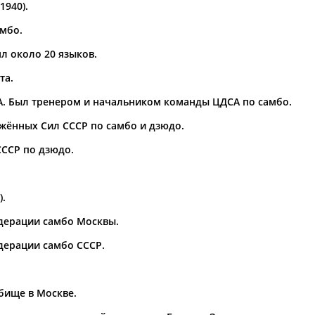
940).
по
мбо.
ял около 20 языков.
та.
СА. Был тренером и начальником команды ЦДСА по самбо.
жённых Сил СССР по самбо и дзюдо.
ССР по дзюдо.
).
едерации самбо Москвы.
едерации самбо СССР.
бище в Москве.