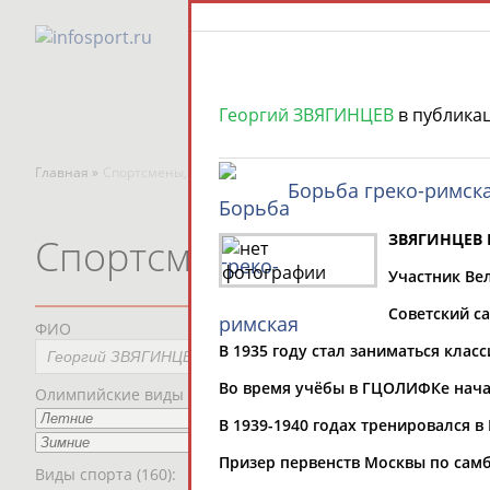
Георгий ЗВЯГИНЦЕВ
в публика
Главная »
Спортсмены, тренеры и специалисты
Борьба греко-римск
ЗВЯГИНЦЕВ 
Спортсмены, тренеры и
Участник Ве
Советский са
ФИО
Пред
В 1935 году стал заниматься кла
Мес
Во время учёбы в ГЦОЛИФКе нача
Олимпийские виды спорта
В 1939-1940 годах тренировался в
Рег
Призер первенств Москвы по самбо 
Виды спорта (160):
Дат