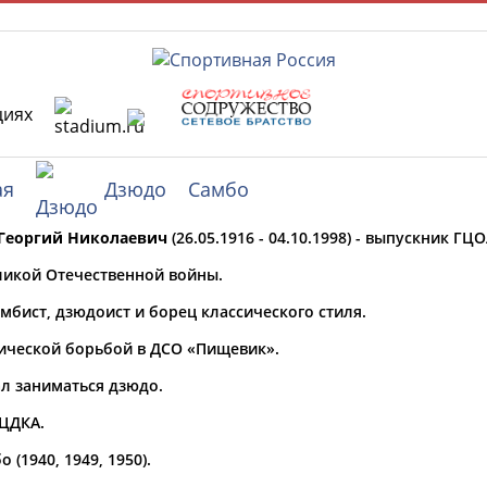
циях
РЕСУРСНАЯ ПЛОЩАДКА
ТАБЛО АК
ая
Дзюдо
Самбо
Георгий Николаевич
(26.05.1916 - 04.10.1998) - выпускник ГЦ
 специалисты
ликой Отечественной войны.
мбист, дзюдоист и борец классического стиля.
ставляет регион*
ссической борьбой в ДСО «Пищевик».
* для действующих спортсменов
то рождения
л заниматься дзюдо.
 ЦДКА.
ион проживания
(1940, 1949, 1950).
а рождения