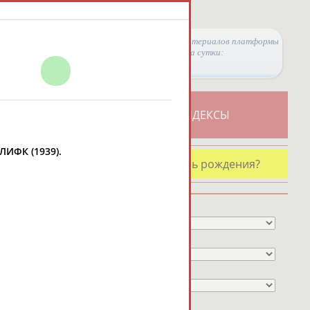
Просмотры материалов платформы
за сутки:
ТИВНОСТИ
СВОДНЫЕ ИНДЕКСЫ
ОЛИФК (1939).
У кого сегодня день рождения?
Профессия
Спортивное звание
Учёное звание
Чемпион