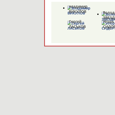
Владимир
ВИКУЛОВ
Волод
ЗВЕЗ
Сергей
Игорь
ЛАСЬКОВ
СИДО
Елена
Алекс
РУДИНА
ЗАЗУ
Аслан
Дарья
ЛАППИНАГОВ
ДМИТ