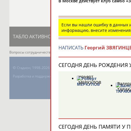
В Москве действует клуб самбо «З
Если вы нашли ошибку в данных
информацию, внесите изменения
ТАБЛО АКТИВНОСТИ
ЦЕЛИ ПРОЕКТА
К
НАПИСАТЬ
Георгий ЗВЯГИНЦ
Вопросы сотрудничества и совместной деятельности
inform@infospor
СЕГОДНЯ ДЕНЬ РОЖДЕНИЯ У
©
Стадион, 1998-2026
Роберт
Разработка и поддержка ООО НАИТ «Стадион»
МЕРКУЛОВ
Валер
ТАРАК
СЕГОДНЯ ДЕНЬ ПАМЯТИ У П