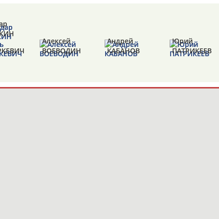
ар
ДКИН
Алексей
Андрей
Юрий
РКЕВИЧ
ВОЕВОДИН
КАБАНОВ
ПАТРИКЕЕВ
Мария
андр
Александр
Никита
ШОРЕЦ
ЛИН
ПЕТРОВ
ПРОСКУРА
Михаил
Екатерина
Алан
РИЕВА
ДОРИНОВ
ЖИГАЛОВА
ФАРДЗИНОВ