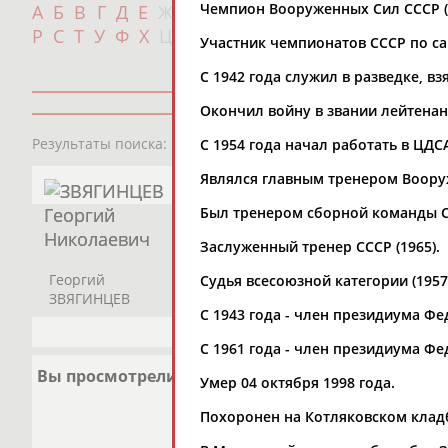
Чемпион Вооруженных Сил СССР (1
А
Б
В
Г
Д
Е
Ж
З
И
К
Л
М
Н
О
П
с
Р
С
Т
У
Ф
Х
Ц
Ч
Ш
Щ
Э
Ю
Я
Участник чемпионатов СССР по са
С 1942 года служил в разведке, вз
Окончил войну в звании лейтенан
1
персона
Результаты поиска:
C 1954 года начал работать в ЦД
Являлся главным тренером Воору
Был тренером сборной команды С
Заслуженный тренер СССР (1965).
Георгий
Судья всесоюзной категории (1957
ЗВЯГИНЦЕВ
С 1943 года - член президиума Ф
С 1961 года - член президиума Ф
Вы просмотрели
Умер 04 октября 1998 года.
Похоронен на Котляковском клад