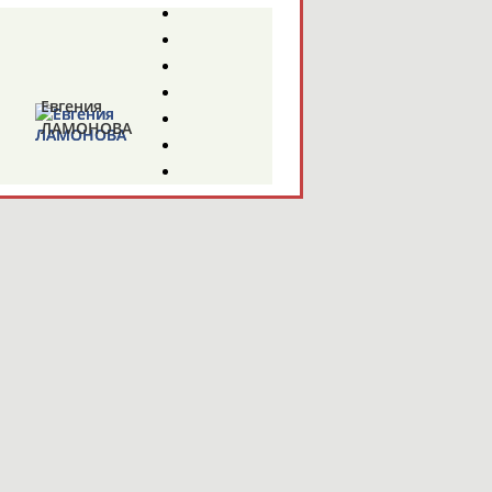
Евгения
ЛАМОНОВА
Армен
АВАГЯН
Дмитрий
ТИХОНОВ-
БУГРОВ