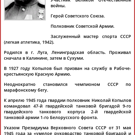
КОПЫЛОВ
войны.
Герой Советского Союза.
Ваш запрос: "Николай Копылов"
Полковник Советской Армии.
Документы 1-1 из 1 найденных уникальных документов
Заслуженный мастер спорта СССР
(легкая атлетика, 1942).
Михаил Шлаен: МЫ ДОЛЖНЫ БЫТЬ СИЛЬНЫ, СОХРАНЯЯ
СВОИ ДОБРЫЕ ТРАДИЦИИ
Родился в г. Луга, Ленинградская область. Проживал
... - Игорь Булочкин – биатлонист; -
Николай
Королев –
сначала в Калинине, затем в Сухуми.
боксер; - Виктор Чукарин... ... - Владимир Олешев – лыжник; -
Николай
Копылов
– легкоатлет, Герой Советского Союза; -
В 1927 году Копылов был призван на службу в Рабоче-
Борис...
крестьянскую Красную Армию.
(Проект:
Информационное агентство СТАДИОН
)
17.05.2022
Неоднократно становился чемпионом СССР по
марафонскому бегу.
К апрелю 1945 года гвардии полковник Николай Копылов
командовал 47-й гвардейской танковой бригадой 9-го
гвардейского танкового корпуса 2-й гвардейской
танковой армии 1-го Белорусского фронта.
ТАБЛО АКТИВНОСТИ
Указом Президиума Верховного Совета СССР от 31 мая
1945 года за «умелое руководство танковой бригадой и