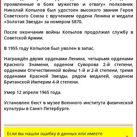
проявленные в боях мужество и отвагу» полковник
ЦЕЛИ ПРОЕКТА
КОНТАКТЫ
НАШИ КНОПКИ
РЕКЛАМА
Николай Копылов был удостоен высокого звания Героя
Советского Союза с вручением ордена Ленина и медали
«Золотая Звезда» за номером 5870.
После окончания войны Копылов продолжил службу в
Советской Армии.
Вопросы сотрудничества и совместной деятельности
inform@infosport.ru
В 1955 году Копылов был уволен в запас.
Адресов в новостной рассылке: 996
Награждён двумя орденами Ленина, четырьмя орденами
Подпишись
Красного Знамени, орденом Суворова 2-й степени,
орденами Отечественной войны 1-й и 2-й степени, тремя
©
Стадион, 1998-2026
орденами Красной Звезды, рядом медалей, орденом
Британской Империи 4-й степени.
Разработка и поддержка ООО НАИТ «Стадион»
Умер 12 апреля 1965 года.
Установлен бюст в музее Военного института физической
культуры в Санкт-Петербурге.
Если вы нашли ошибку в данных или имеете