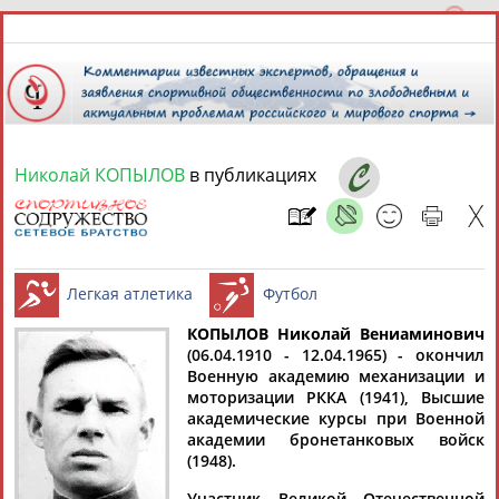
Николай КОПЫЛОВ
в публикациях
8 августа 2026 года,
16:33
СПОРТСМЕНЫ, ТРЕНЕРЫ И СПЕЦИАЛИСТЫ
КОПЫЛОВ Николай Вениаминович
1
персона
Расширенный поиск
Найдено:
(06.04.1910 - 12.04.1965) - окончил
Военную академию механизации и
Легкая атлетика
Футбол
моторизации РККА (1941), Высшие
академические курсы при Военной
академии бронетанковых войск
(1948).
Николай
Участник Великой Отечественной