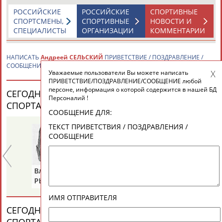
РОССИЙСКИЕ
РОССИЙСКИЕ
СПОРТИВНЫЕ
СПОРТСМЕНЫ,
СПОРТИВНЫЕ
НОВОСТИ И
СПЕЦИАЛИСТЫ
ОРГАНИЗАЦИИ
КОММЕНТАРИИ
НАПИСАТЬ
Андреей СЕЛЬСКИЙ
ПРИВЕТСТВИЕ / ПОЗДРАВЛЕНИЕ /
СООБЩЕНИЕ
Уважаемые пользователи Вы можете написать
ПРИВЕТСТВИЕ/ПОЗДРАВЛЕНИЕ/СООБЩЕНИЕ любой
персоне, информация о которой содержится в нашей БД
СЕГОДНЯ ДЕНЬ РОЖДЕНИЯ У ПЕРСОН ИЗ МИРА
Персоналий !
СПОРТА (33 ПЕРСОНАЛИЙ)
ВЕСЬ СПИСОК
СООБЩЕНИЕ ДЛЯ:
ТЕКСТ ПРИВЕТСТВИЯ / ПОЗДРАВЛЕНИЯ /
СООБЩЕНИЕ
Владимир
Александр
Ла
РЫБАКОВ
ДИТЯТИН
КА
ИМЯ ОТПРАВИТЕЛЯ
СЕГОДНЯ ДЕНЬ ПАМЯТИ У ПЕРСОН ИЗ МИРА
СПОРТА (6 ПЕРСОНАЛИЙ)
ВЕСЬ СПИСОК