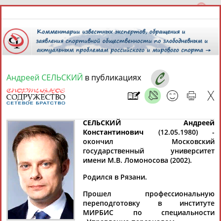
Андреей СЕЛЬСКИЙ
в публикациях
7 августа 2026 года,
07:16
СПОРТСМЕНЫ, ТРЕНЕРЫ И СПЕЦИАЛИСТЫ
СЕЛЬСКИЙ Андреей
Константинович
(12.05.1980) -
окончил Московский
1
персона
государственный университет
Расширенный поиск
Найдено:
имени М.В. Ломоносова (2002).
Родился в Рязани.
Прошел профессиональную
переподготовку в институте
Андреей
МИРБИС по специальности