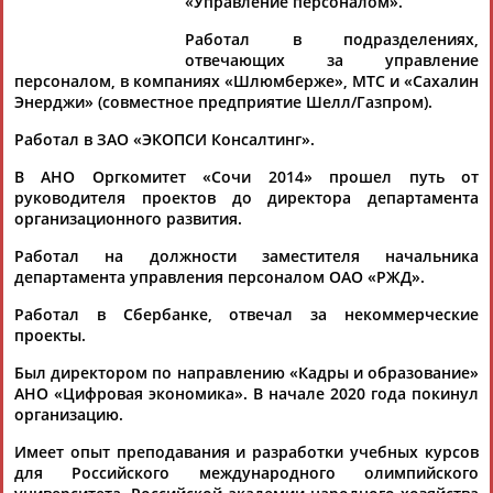
СЕЛЬСКИЙ
«Управление персоналом».
Работал в подразделениях,
отвечающих за управление
персоналом, в компаниях «Шлюмберже», МТС и «Сахалин
Ваш запрос: "Андреей Сельский"
Энерджи» (совместное предприятие Шелл/Газпром).
По условиям запроса публикаций нет
Работал в ЗАО «ЭКОПСИ Консалтинг».
В АНО Оргкомитет «Сочи 2014» прошел путь от
руководителя проектов до директора департамента
организационного развития.
Работал на должности заместителя начальника
ТАБЛО АКТИВНОСТИ
департамента управления персоналом ОАО «РЖД».
Работал в Сбербанке, отвечал за некоммерческие
проекты.
ЦЕЛИ ПРОЕКТА
КОНТАКТЫ
НАШИ КНОПКИ
РЕКЛАМА
Был директором по направлению «Кадры и образование»
АНО «Цифровая экономика». В начале 2020 года покинул
организацию.
Имеет опыт преподавания и разработки учебных курсов
Вопросы сотрудничества и совместной деятельности
inform@infosport.ru
для Российского международного олимпийского