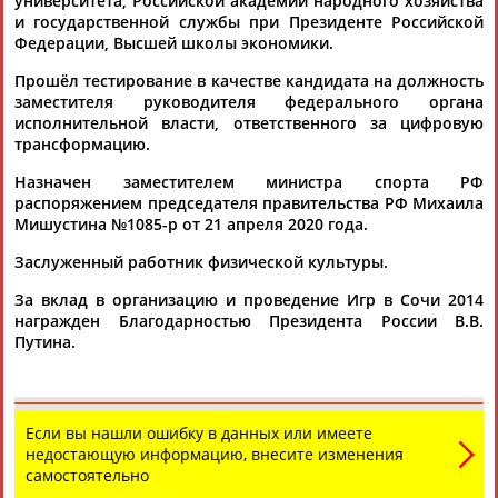
университета, Российской академии народного хозяйства
Адресов в новостной рассылке: 996
и государственной службы при Президенте Российской
Федерации, Высшей школы экономики.
Подпишись
Прошёл тестирование в качестве кандидата на должность
©
Стадион, 1998-2026
заместителя руководителя федерального органа
Разработка и поддержка ООО НАИТ «Стадион»
исполнительной власти, ответственного за цифровую
трансформацию.
Назначен заместителем министра спорта РФ
распоряжением председателя правительства РФ Михаила
Мишустина №1085-р от 21 апреля 2020 года.
Заслуженный работник физической культуры.
За вклад в организацию и проведение Игр в Сочи 2014
награжден Благодарностью Президента России В.В.
Путина.
Если вы нашли ошибку в данных или имеете
недостающую информацию, внесите изменения
самостоятельно