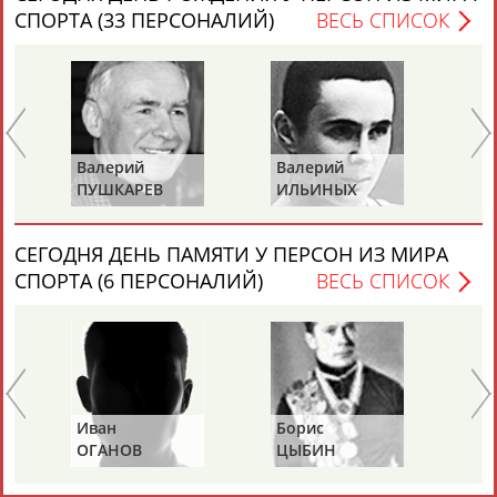
отборочный турнир к ОИ-2020
СПОРТА (33 ПЕРСОНАЛИЙ)
ВЕСЬ СПИСОК
...Лазаренко, Ирина Фетисова; либеро - Дарья Пилипенко,
Алла
Галкина
. Женская сборная России по волейболу
сыграет в...
(Проект:
Информационное агентство СТАДИОН
)
31.07.2019
Волейболистки московского "Динамо" вернули себе Кубок
России спустя 5 лет
Валерий
Валерий
Валер
...Мария Фролова ("Енисей"). Лучшим либеро –
Алла
ПУШКАРЕВ
ИЛЬИНЫХ
ГАЗЗА
Галкина
("Локомотив"). Волейбол. Кубок...
(Проект:
Информационное агентство СТАДИОН
)
15.12.2018
СЕГОДНЯ ДЕНЬ ПАМЯТИ У ПЕРСОН ИЗ МИРА
СПОРТА (6 ПЕРСОНАЛИЙ)
ВЕСЬ СПИСОК
ТАБЛО АКТИВНОСТИ
Иван
Борис
Анато
ОГАНОВ
ЦЫБИН
РАХЛИ
ЦЕЛИ ПРОЕКТА
КОНТАКТЫ
НАШИ КНОПКИ
РЕКЛАМА