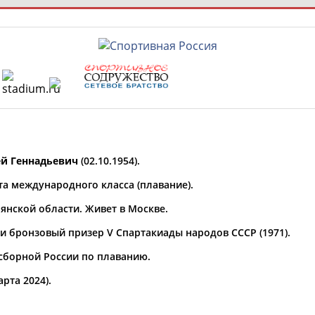
РЕСУРСНАЯ ПЛОЩАДКА
ТАБЛО АК
 специалисты
ей Геннадьевич
(02.10.1954).
та международного класса (плавание).
янской области. Живет в Москве.
ставляет регион*
 выбран
и бронзовый призер V Спартакиады народов СССР (1971).
* для действующих спортсменов
то рождения
 сборной России по плаванию.
 выбран
рта 2024).
ион проживания
 выбран