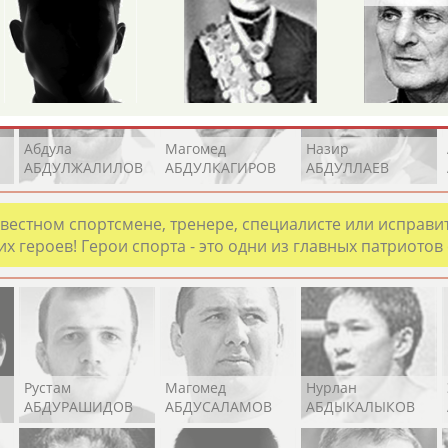
Каримжан
Аделя
Андрей
АБДРАХМАНОВ
АБДРАХМАНОВА
АБДУВАЛИЕВ
Абдула
Магомед
Назир
АБДУЛЖАЛИЛОВ
АБДУЛКАГИРОВ
АБДУЛЛАЕВ
естном спортсмене, тренере, специалисте или исправит
х героев! Герои спорта - это одни из главных патриотов
Рустам
Магомед
Нурлан
АБДУРАШИДОВ
АБДУСАЛАМОВ
АБДЫКАЛЫКОВ