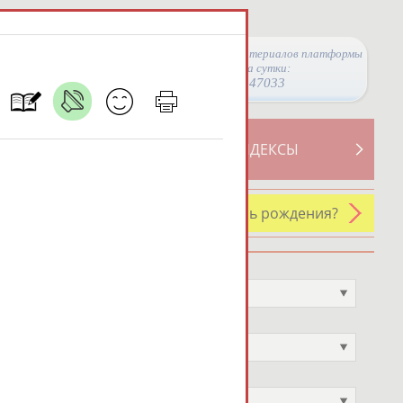
Просмотры материалов платформы
за сутки:
47033
ТИВНОСТИ
СВОДНЫЕ ИНДЕКСЫ
У кого сегодня день рождения?
Профессия
Не выбран
Спортивное звание
Не выбран
Учёное звание
Не выбран