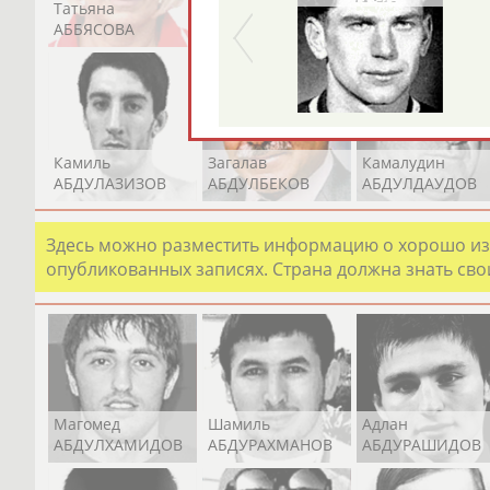
Татьяна
Акжана
Артур
АББЯСОВА
АБДИКАРИМОВА
АБДРАХМАНОВ
Камиль
Загалав
Камалудин
АБДУЛАЗИЗОВ
АБДУЛБЕКОВ
АБДУЛДАУДОВ
Здесь можно разместить информацию о хорошо изв
опубликованных записях. Страна должна знать свои
Магомед
Шамиль
Адлан
АБДУЛХАМИДОВ
АБДУРАХМАНОВ
АБДУРАШИДОВ