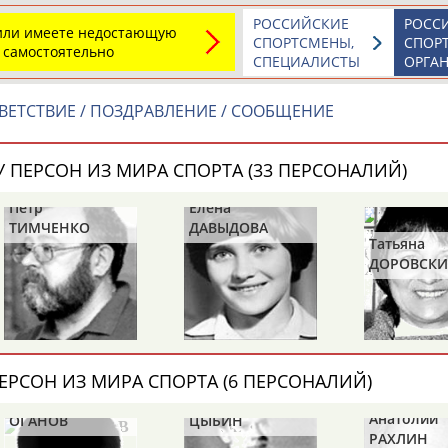
РОССИЙСКИЕ
РОСС
 или имеете недостающую
а рождения
СПОРТСМЕНЫ,
СПОР
 самостоятельно
по
чч
мм
год
чч
мм
год
СПЕЦИАЛИСТЫ
ОРГА
ЕТСТВИЕ / ПОЗДРАВЛЕНИЕ / СООБЩЕНИЕ
 ПЕРСОН ИЗ МИРА СПОРТА (33 ПЕРСОНАЛИЙ)
Петр
Елена
ТИМЧЕНКО
ДАВЫДОВА
Татьяна
ДОРОВСКИ
(САМОЛЕН
ХАМИТОВА)
Юлия
Дмитрий
Тамилла
АБАЛАКИНА
АБАРЕНОВ
АБАСОВА
ЕРСОН ИЗ МИРА СПОРТА (6 ПЕРСОНАЛИЙ)
Иван
Борис
Анатолий
ОГАНОВ
ЦЫБИН
РАХЛИН