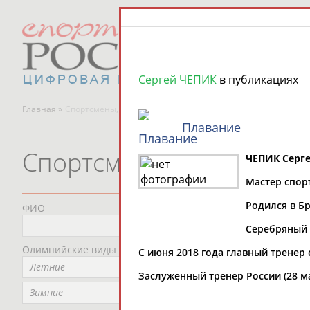
Сергей ЧЕПИК
в публикациях
Главная »
Спортсмены, тренеры и специалисты
Плавание
Спортсмены, тренеры и
ЧЕПИК Серг
Мастер спор
Родился в Бр
ФИО
Пред
Не
Серебряный 
Олимпийские виды спорта
Мес
С июня 2018 года главный тренер
Летние
Не
Заслуженный тренер России (28 ма
Рег
Зимние
Не