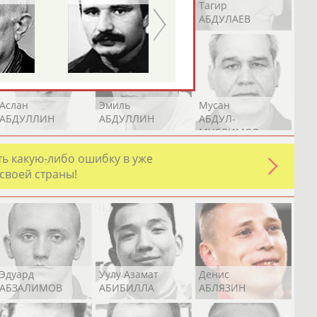
Герман
Рамазан
Тагир
АБДУЛАЕВ
АБДУЛАЕВ
АБДУЛАЕВ
Аслан
Эмиль
Мусан
АБДУЛЛИН
АБДУЛЛИН
АБДУЛ-
МУСЛИМОВ
ь какую-либо ошибку в уже
 своей страны!
Эдуард
Уулу Азамат
Денис
АБЗАЛИМОВ
АБИБИЛЛА
АБЛЯЗИН