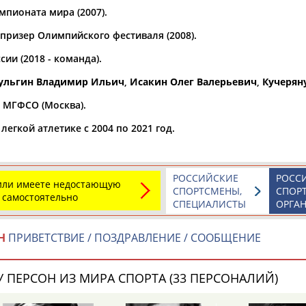
мпионата мира (2007).
а рождения
призер Олимпийского фестиваля (2008).
по
чч
мм
год
чч
мм
год
ии (2018 - команда).
ульгин Владимир Ильич
,
Исакин Олег Валерьевич
,
Кучерян
а МГФСО (Москва).
егкой атлетике с 2004 по 2021 год.
РОССИЙСКИЕ
РОСС
 или имеете недостающую
СПОРТСМЕНЫ,
СПОР
 самостоятельно
СПЕЦИАЛИСТЫ
ОРГА
Юлия
Дмитрий
Тамилла
АБАЛАКИНА
АБАРЕНОВ
АБАСОВА
Н
ПРИВЕТСТВИЕ / ПОЗДРАВЛЕНИЕ / СООБЩЕНИЕ
 ПЕРСОН ИЗ МИРА СПОРТА (33 ПЕРСОНАЛИЙ)