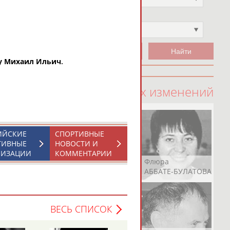
Чемпион
Не выбран
у Михаил Ильич
.
100 последних изменений
ИЙСКИЕ
СПОРТИВНЫЕ
ТИВНЫЕ
НОВОСТИ И
НИЗАЦИИ
КОММЕНТАРИИ
Рамазан
Ростом
Флюра
АБАЧАРАЕВ
АБАШИДЗЕ
АББАТЕ-БУЛАТОВА
ВЕСЬ СПИСОК