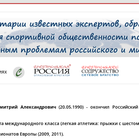
РЕСУРСНАЯ ПЛОЩАДКА
ТАБЛО АК
 специалисты
иях
ставляет регион*
 выбран
митрий Александрович
(20.05.1990) - окончил Российски
* для действующих спортсменов
то рождения
 выбран
а международного класса (легкая атлетика: прыжки с шестом
ион проживания
онатов Европы (2009, 2011).
 выбран