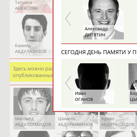
Татьяна
Акжана
Артур
АББЯСОВА
АБДИКАРИМОВА
АБДРАХМАНОВ
Владимир
Александр
РЫБАКОВ
ДИТЯТИН
Камиль
Загалав
Камалудин
АБДУЛАЗИЗОВ
АБДУЛБЕКОВ
АБДУЛДАУДОВ
СЕГОДНЯ ДЕНЬ ПАМЯТИ У П
Здесь можно разместить информацию о хорошо изв
опубликованных записях. Страна должна знать свои
Альгирдас
Иван
Бо
ЛАУРИТЕНАС
ОГАНОВ
ЦЫ
Магомед
Шамиль
Адлан
АБДУЛХАМИДОВ
АБДУРАХМАНОВ
АБДУРАШИДОВ