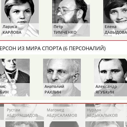
Каримжан
Аделя
Андрей
АБДРАХМАНОВ
АБДРАХМАНОВА
АБДУВАЛИЕВ
Лариса
Петр
Елена
КАРЛОВА
ТИМЧЕНКО
ДАВЫДОВА
Абдула
Магомед
Назир
АБДУЛЖАЛИЛОВ
АБДУЛКАГИРОВ
АБДУЛЛАЕВ
ЕРСОН ИЗ МИРА СПОРТА (6 ПЕРСОНАЛИЙ)
естном спортсмене, тренере, специалисте или исправит
х героев! Герои спорта - это одни из главных патриотов
рис
Анатолий
Александр
БИН
РАХЛИН
ЯГУБКИН
Рустам
Магомед
Нурлан
АБДУРАШИДОВ
АБДУСАЛАМОВ
АБДЫКАЛЫКОВ