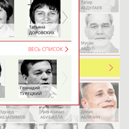
Герман
Рамазан
Тагир
АБДУЛАЕВ
АБДУЛАЕВ
АБДУЛАЕВ
Татьяна
Евгений
ДОРОВСКИХ
ПЛАТОВ
(САМОЛЕНКО,
Аслан
Эмиль
Мусан
ХАМИТОВА))
АБДУЛЛИН
АБДУЛЛИН
АБДУЛ-
ВЕСЬ СПИСОК
МУСЛИМОВ
ь какую-либо ошибку в уже
 своей страны!
Геннадий
ТУРЕЦКИЙ
Эдуард
Уулу Азамат
Денис
АБЗАЛИМОВ
АБИБИЛЛА
АБЛЯЗИН