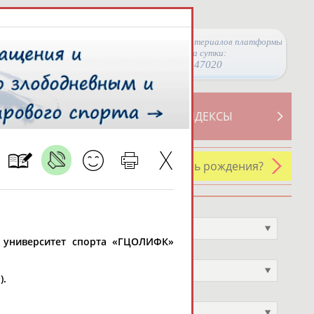
Просмотры материалов платформы
за сутки:
47020
ТИВНОСТИ
СВОДНЫЕ ИНДЕКСЫ
У кого сегодня день рождения?
Профессия
Не выбран
й университет спорта «ГЦОЛИФК»
Спортивное звание
Не выбран
).
Учёное звание
Не выбран