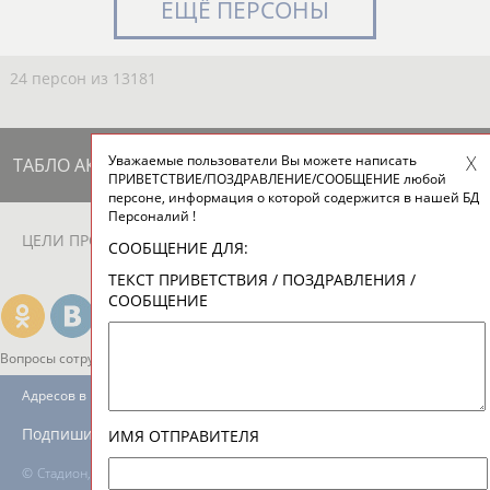
ЕЩЁ ПЕРСОНЫ
24 персон из 13181
Уважаемые пользователи Вы можете написать
ТАБЛО АКТИВНОСТИ
ПРИВЕТСТВИЕ/ПОЗДРАВЛЕНИЕ/СООБЩЕНИЕ любой
персоне, информация о которой содержится в нашей БД
Персоналий !
ЦЕЛИ ПРОЕКТА
КОНТАКТЫ
НАШИ КНОПКИ
РЕКЛАМА
СООБЩЕНИЕ ДЛЯ:
ТЕКСТ ПРИВЕТСТВИЯ / ПОЗДРАВЛЕНИЯ /
СООБЩЕНИЕ
Вопросы сотрудничества и совместной деятельности
inform@infosport.ru
Адресов в новостной рассылке: 996
Подпишись
ИМЯ ОТПРАВИТЕЛЯ
©
Стадион, 1998-2026