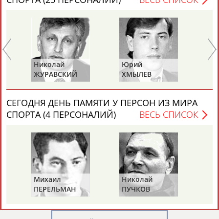
Николай
Юрий
Ми
Каримжан
Аделя
Андрей
Герман
ЖУРАВСКИЙ
ХМЫЛЕВ
НА
АБДРАХМАНОВ
АБДРАХМАНОВА
АБДУВАЛИЕВ
АБДУЛАЕВ
СЕГОДНЯ ДЕНЬ ПАМЯТИ У ПЕРСОН ИЗ МИРА
СПОРТА (4 ПЕРСОНАЛИЙ)
ВЕСЬ СПИСОК
Рамазан
Тагир
Камиль
Загалав
АБДУЛАЕВ
АБДУЛАЕВ
АБДУЛАЗИЗОВ
АБДУЛБЕКОВ
Михаил
Николай
Ви
Камалудин
Абдула
Магомед
Назир
ПЕРЕЛЬМАН
ПУЧКОВ
Т
АБДУЛДАУДОВ
АБДУЛЖАЛИЛОВ
АБДУЛКАГИРОВ
АБДУЛЛАЕВ
(ПЕРЛЬМАН)