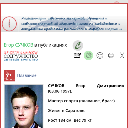
Егор СУЧКОВ
в публикациях
8 августа 2026 года,
19:57
СПОРТСМЕНЫ, ТРЕНЕРЫ И СПЕЦИАЛИСТЫ
13181
персон
Расширенный поиск
Найдено:
СУЧКОВ Егор Дмитриевич
(03.06.1997).
Плавание
Мастер спорта (плавание, брасс).
Живет в Саратове.
Аслаудин
Елена
Мария
Юлия
Рост 184 см. Вес 79 кг.
АБАЕВ
АБАИМОВА
АБАКУМОВА
АБАЛАКИНА