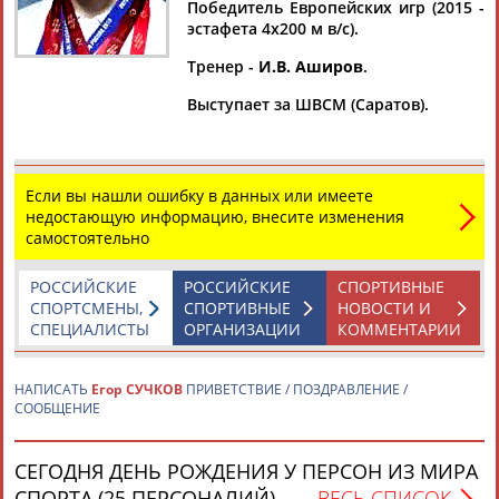
Победитель Европейских игр (2015 -
эстафета 4х200 м в/с).
Тренер -
И.В. Аширов
.
Дмитрий
Тамилла
Рамазан
Ростом
Выступает за ШВСМ (Саратов).
АБАРЕНОВ
АБАСОВА
АБАЧАРАЕВ
АБАШИДЗЕ
Если вы нашли ошибку в данных или имеете
недостающую информацию, внесите изменения
Флюра
Татьяна
Акжана
Артур
самостоятельно
АББАТЕ-
АББЯСОВА
АБДИКАРИМОВА
АБДРАХМАНОВ
БУЛАТОВА
РОССИЙСКИЕ
РОССИЙСКИЕ
СПОРТИВНЫЕ
СПОРТСМЕНЫ,
СПОРТИВНЫЕ
НОВОСТИ И
СПЕЦИАЛИСТЫ
ОРГАНИЗАЦИИ
КОММЕНТАРИИ
НАПИСАТЬ
Егор СУЧКОВ
ПРИВЕТСТВИЕ / ПОЗДРАВЛЕНИЕ /
СООБЩЕНИЕ
СЕГОДНЯ ДЕНЬ РОЖДЕНИЯ У ПЕРСОН ИЗ МИРА
СПОРТА (25 ПЕРСОНАЛИЙ)
ВЕСЬ СПИСОК