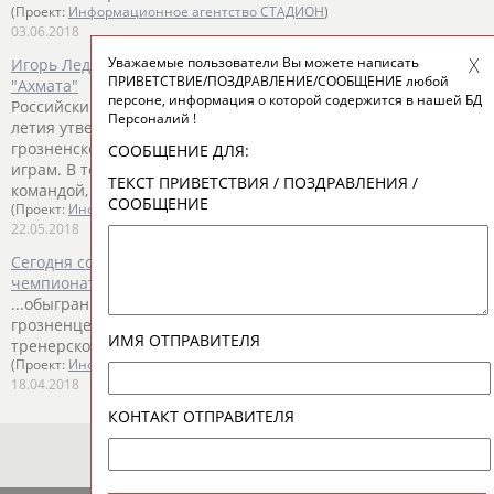
(Проект:
Информационное агентство СТАДИОН
)
03.06.2018
Уважаемые пользователи Вы можете написать
Игорь Ледяхов утвержден в должности главного тренера
ПРИВЕТСТВИЕ/ПОЗДРАВЛЕНИЕ/СООБЩЕНИЕ любой
"Ахмата"
персоне, информация о которой содержится в нашей БД
Российский специалист
Игорь
Ледяхов
в день своего 50-
Персоналий !
летия утвержден в должности главного тренера
грозненского футбольного кл... ...подготавливал команду к
СООБЩЕНИЕ ДЛЯ:
играм. В тех матчах, в которых
Игорь
Ледяхов
руководил
ТЕКСТ ПРИВЕТСТВИЯ / ПОЗДРАВЛЕНИЯ /
командой, исполняя обязанности главного...
СООБЩЕНИЕ
(Проект:
Информационное агентство СТАДИОН
)
22.05.2018
Сегодня состоятся перенесенные матчи 23-го тура
чемпионата России по футболу
...обыгран с большим трудом. И. о. главного тренера
грозненцев
Игорь
Ледяхов
, давно работающий в
ИМЯ ОТПРАВИТЕЛЯ
тренерском штабе, произвел...
(Проект:
Информационное агентство СТАДИОН
)
18.04.2018
КОНТАКТ ОТПРАВИТЕЛЯ