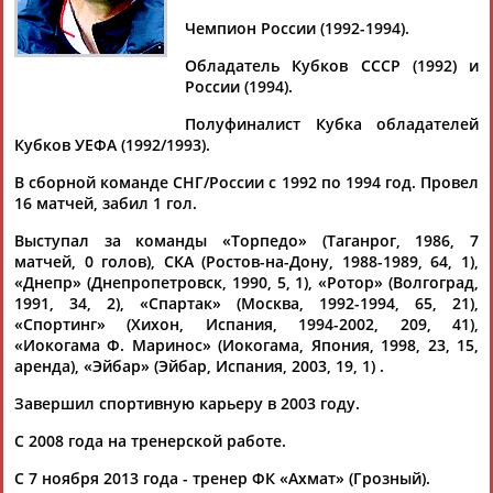
ЛЕДЯХОВ
Чемпион России (1992-1994).
Обладатель Кубков СССР (1992) и
Ваш запрос: "Игорь ЛЕДЯХОВ"
России (1994).
Документы 1-10 из 18 найденных уникальных документов
Полуфиналист Кубка обладателей
Кубков УЕФА (1992/1993).
1
2
В сборной команде СНГ/России с 1992 по 1994 год. Провел
16 матчей, забил 1 гол.
СМИ: Валерий Непомнящий покинул команду ФНЛ
"Балтика"
Выступал за команды «Торпедо» (Таганрог, 1986, 7
...которая начнется в 20:00 (мск). Возможно, это будет
Игорь
матчей, 0 голов), СКА (Ростов-на-Дону, 1988-1989, 64, 1),
Ледяхов
, который ранее возглавлял "Ахмат". ...
«Днепр» (Днепропетровск, 1990, 5, 1), «Ротор» (Волгоград,
(Проект:
Информационное агентство СТАДИОН
)
1991, 34, 2), «Спартак» (Москва, 1992-1994, 65, 21),
19.09.2018
«Спортинг» (Хихон, Испания, 1994-2002, 209, 41),
«Иокогама Ф. Маринос» (Иокогама, Япония, 1998, 23, 15,
В воскресенье тремя матчами продолжится программа 7-го
аренда), «Эйбар» (Эйбар, Испания, 2003, 19, 1) .
тура чемпионата России по футболу
...этот матч станет первым после тренерской перестановки.
Завершил спортивную карьеру в 2003 году.
Игорь
Ледяхов
довольно неожиданно ушел в отставку после
победы...
С 2008 года на тренерской работе.
(Проект:
Информационное агентство СТАДИОН
)
16.09.2018
С 7 ноября 2013 года - тренер ФК «Ахмат» (Грозный).