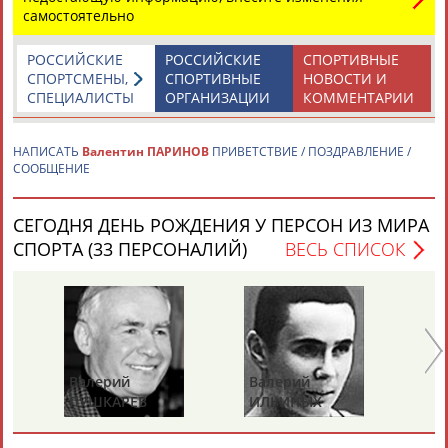
самостоятельно
Каримжан
Аделя
Андрей
Герман
РОССИЙСКИЕ
РОССИЙСКИЕ
СПОРТИВНЫЕ
АБДРАХМАНОВ
АБДРАХМАНОВА
АБДУВАЛИЕВ
АБДУЛАЕВ
СПОРТСМЕНЫ,
СПОРТИВНЫЕ
НОВОСТИ И
СПЕЦИАЛИСТЫ
ОРГАНИЗАЦИИ
КОММЕНТАРИИ
НАПИСАТЬ
Валентин ПАРИНОВ
ПРИВЕТСТВИЕ / ПОЗДРАВЛЕНИЕ /
СООБЩЕНИЕ
Рамазан
Тагир
Камиль
Загалав
АБДУЛАЕВ
АБДУЛАЕВ
АБДУЛАЗИЗОВ
АБДУЛБЕКОВ
СЕГОДНЯ ДЕНЬ РОЖДЕНИЯ У ПЕРСОН ИЗ МИРА
СПОРТА (33 ПЕРСОНАЛИЙ)
ВЕСЬ СПИСОК
Камалудин
Абдула
Магомед
Назир
АБДУЛДАУДОВ
АБДУЛЖАЛИЛОВ
АБДУЛКАГИРОВ
АБДУЛЛАЕВ
ЕЩЁ ПЕРСОНЫ
Валерий
Валерий
Ва
ПУШКАРЕВ
ИЛЬИНЫХ
ГА
24 персон из 13181