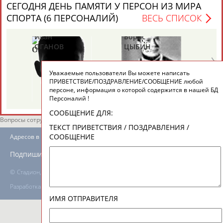
СЕГОДНЯ ДЕНЬ ПАМЯТИ У ПЕРСОН ИЗ МИРА
СПОРТА (6 ПЕРСОНАЛИЙ)
ВЕСЬ СПИСОК
ТАБЛО АКТИВНОСТИ
Иван
Борис
Ан
ОГАНОВ
ЦЫБИН
Р
ЦЕЛИ ПРОЕКТА
КОНТАКТЫ
НАШИ КНОПКИ
РЕКЛАМА
Уважаемые пользователи Вы можете написать
ПРИВЕТСТВИЕ/ПОЗДРАВЛЕНИЕ/СООБЩЕНИЕ любой
персоне, информация о которой содержится в нашей БД
Персоналий !
СООБЩЕНИЕ ДЛЯ:
Вопросы сотрудничества и совместной деятельности
inform@infosport.ru
ТЕКСТ ПРИВЕТСТВИЯ / ПОЗДРАВЛЕНИЯ /
СООБЩЕНИЕ
Адресов в новостной рассылке: 996
Подпишись
©
Стадион, 1998-2026
Разработка и поддержка ООО НАИТ «Стадион»
ИМЯ ОТПРАВИТЕЛЯ