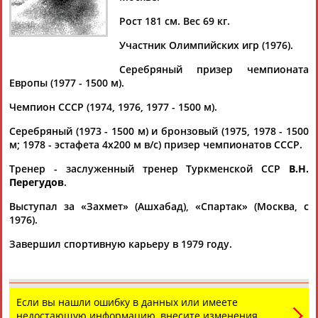
Дмитрий
Тамилла
Рамазан
Ростом
АБАРЕНОВ
АБАСОВА
АБАЧАРАЕВ
АБАШИДЗЕ
Рост 181 см. Вес 69 кг.
Участник Олимпийских игр (1976).
Серебряный призер чемпионата
Европы (1977 - 1500 м).
Флюра
Татьяна
Акжана
Артур
АББАТЕ-
АББЯСОВА
АБДИКАРИМОВА
АБДРАХМАНОВ
Чемпион СССР (1974, 1976, 1977 - 1500 м).
БУЛАТОВА
Серебряный (1973 - 1500 м) и бронзовый (1975, 1978 - 1500
м; 1978 - эстафета 4х200 м в/с) призер чемпионатов СССР.
Тренер - заслуженный тренер Туркменской ССР
В.Н.
Перегудов
.
Выступал за «Захмет» (Ашхабад), «Спартак» (Москва, с
1976).
Завершил спортивную карьеру в 1979 году.
Если вы нашли ошибку в данных или имеете
недостающую информацию, внесите изменения