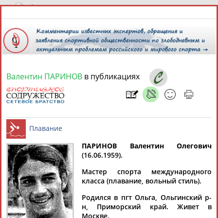
7 августа 2026 года,
21:02
СПОРТСМЕНЫ, ТРЕНЕРЫ И СПЕЦИАЛИСТЫ
Валентин ПАРИНОВ
в публикациях
13181
персон
Расширенный поиск
Найдено:
ПАРИНОВ Валентин Олегович
Елена
(16.06.1959).
АБАИМОВА
Аслаудин
Мария
Юлия
Плавание
АБАЕВ
АБАКУМОВА
АБАЛАКИНА
Мастер спорта международного
класса (плавание, вольный стиль).
Родился в пгт Ольга, Ольгинский р-
н, Приморский край. Живет в
Москве.