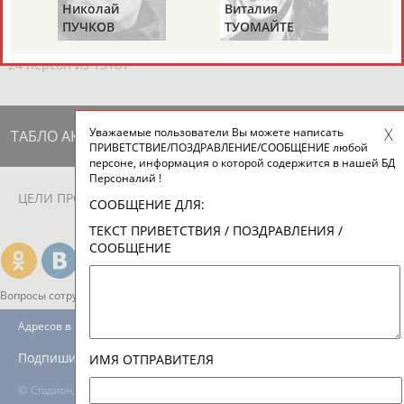
ЕЩЁ ПЕРСОНЫ
колай
Виталия
Михаил
ЧКОВ
ТУОМАЙТЕ
ШАХОВ
24 персон из 13181
Уважаемые пользователи Вы можете написать
ТАБЛО АКТИВНОСТИ
ПРИВЕТСТВИЕ/ПОЗДРАВЛЕНИЕ/СООБЩЕНИЕ любой
персоне, информация о которой содержится в нашей БД
Персоналий !
ЦЕЛИ ПРОЕКТА
КОНТАКТЫ
НАШИ КНОПКИ
РЕКЛАМА
СООБЩЕНИЕ ДЛЯ:
ТЕКСТ ПРИВЕТСТВИЯ / ПОЗДРАВЛЕНИЯ /
СООБЩЕНИЕ
Вопросы сотрудничества и совместной деятельности
inform@infosport.ru
Адресов в новостной рассылке: 996
Подпишись
ИМЯ ОТПРАВИТЕЛЯ
©
Стадион, 1998-2026