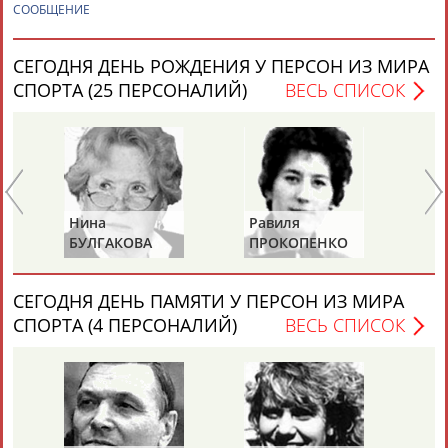
СООБЩЕНИЕ
СЕГОДНЯ ДЕНЬ РОЖДЕНИЯ У ПЕРСОН ИЗ МИРА
СПОРТА (25 ПЕРСОНАЛИЙ)
ВЕСЬ СПИСОК
Каримжан
Аделя
Андрей
Герман
АБДРАХМАНОВ
АБДРАХМАНОВА
АБДУВАЛИЕВ
АБДУЛАЕВ
Равиля
Николай
АКОВА
ПРОКОПЕНКО
ЖУРАВСКИЙ
Рамазан
Тагир
Камиль
Загалав
(САЛИМОВА)
АБДУЛАЕВ
АБДУЛАЕВ
АБДУЛАЗИЗОВ
АБДУЛБЕКОВ
СЕГОДНЯ ДЕНЬ ПАМЯТИ У ПЕРСОН ИЗ МИРА
СПОРТА (4 ПЕРСОНАЛИЙ)
ВЕСЬ СПИСОК
Камалудин
Абдула
Магомед
Назир
АБДУЛДАУДОВ
АБДУЛЖАЛИЛОВ
АБДУЛКАГИРОВ
АБДУЛЛАЕВ