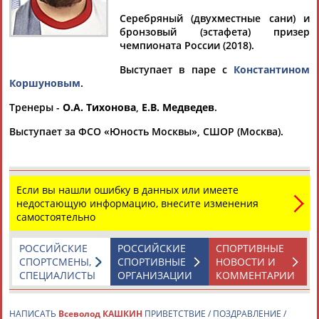
Серебряный (двухместные сани) и
бронзовый (эстафета) призер
чемпионата России (2018).
Дмитрий
Тамилла
Рамазан
Ростом
Выступает в паре с
Константином
АБАРЕНОВ
АБАСОВА
АБАЧАРАЕВ
АБАШИДЗЕ
Коршуновым
.
Тренеры -
О.А. Тихонова
,
Е.В. Медведев
.
Выступает за ФСО «Юность Москвы», СШОР (Москва).
Флюра
Татьяна
Акжана
Артур
АББАТЕ-
АББЯСОВА
АБДИКАРИМОВА
АБДРАХМАНОВ
БУЛАТОВА
Если вы нашли ошибку в данных или имеете
недостающую информацию, внесите изменения
самостоятельно
РОССИЙСКИЕ
РОССИЙСКИЕ
СПОРТИВНЫЕ
СПОРТСМЕНЫ,
СПОРТИВНЫЕ
НОВОСТИ И
СПЕЦИАЛИСТЫ
ОРГАНИЗАЦИИ
КОММЕНТАРИИ
НАПИСАТЬ
Всеволод КАШКИН
ПРИВЕТСТВИЕ / ПОЗДРАВЛЕНИЕ /