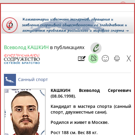
Всеволод КАШКИН
в публикациях
8 августа 2026 года,
20:31
СПОРТСМЕНЫ, ТРЕНЕРЫ И СПЕЦИАЛИСТЫ
13181
персон
Расширенный поиск
Найдено:
КАШКИН Всеволод Сергеевич
(08.06.1998).
Санный спорт
Кандидат в мастера спорта (санный
спорт, двухместные сани).
Родился и живет в Москве.
Аслаудин
Елена
Мария
Юлия
АБАЕВ
АБАИМОВА
АБАКУМОВА
АБАЛАКИНА
Рост 188 см. Вес 88 кг.