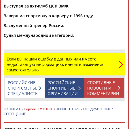
Выступал за яхт-клуб ЦСК ВМФ.
Завершил спортивную карьеру в 1996 году.
Заслуженный тренер России.
Судья международной категории.
Каримжан
Аделя
Андрей
Герман
АБДРАХМАНОВ
АБДРАХМАНОВА
АБДУВАЛИЕВ
АБДУЛАЕВ
Если вы нашли ошибку в данных или имеете
недостающую информацию, внесите изменения
самостоятельно
Рамазан
Тагир
Камиль
Загалав
АБДУЛАЕВ
АБДУЛАЕВ
АБДУЛАЗИЗОВ
АБДУЛБЕКОВ
РОССИЙСКИЕ
РОССИЙСКИЕ
СПОРТИВНЫЕ
СПОРТСМЕНЫ,
СПОРТИВНЫЕ
НОВОСТИ И
СПЕЦИАЛИСТЫ
ОРГАНИЗАЦИИ
КОММЕНТАРИИ
Камалудин
Абдула
Магомед
Назир
НАПИСАТЬ
Сергей КУЗОВОВ
ПРИВЕТСТВИЕ / ПОЗДРАВЛЕНИЕ /
СООБЩЕНИЕ
АБДУЛДАУДОВ
АБДУЛЖАЛИЛОВ
АБДУЛКАГИРОВ
АБДУЛЛАЕВ