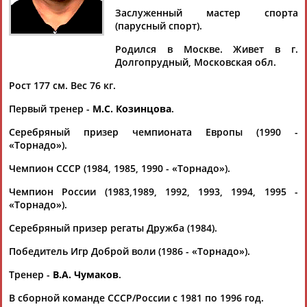
Заслуженный мастер спорта
(парусный спорт).
Родился в Москве. Живет в г.
Дмитрий
Тамилла
Рамазан
Ростом
Долгопрудный, Московская обл.
АБАРЕНОВ
АБАСОВА
АБАЧАРАЕВ
АБАШИДЗЕ
Рост 177 см. Вес 76 кг.
Первый тренер -
М.С. Козинцова
.
Серебряный призер чемпионата Европы (1990 -
Флюра
Татьяна
Акжана
Артур
«Торнадо»).
АББАТЕ-
АББЯСОВА
АБДИКАРИМОВА
АБДРАХМАНОВ
БУЛАТОВА
Чемпион СССР (1984, 1985, 1990 - «Торнадо»).
Чемпион России (1983,1989, 1992, 1993, 1994, 1995 -
«Торнадо»).
Серебряный призер регаты Дружба (1984).
Победитель Игр Доброй воли (1986 - «Торнадо»).
Тренер -
В.А. Чумаков
.
В сборной команде СССР/России с 1981 по 1996 год.