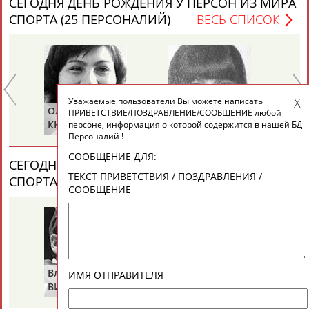
СЕГОДНЯ ДЕНЬ РОЖДЕНИЯ У ПЕРСОН ИЗ МИРА
ЕЩЁ ПЕРСОНЫ
СПОРТА (25 ПЕРСОНАЛИЙ)
ВЕСЬ СПИСОК
24 персон из 13181
Уважаемые пользователи Вы можете написать
ТАБЛО АКТИВНОСТИ
Ольга
Ольга
Се
ПРИВЕТСТВИЕ/ПОЗДРАВЛЕНИЕ/СООБЩЕНИЕ любой
Е
КНЯЗЕВА
БЕЛОВА
ЛА
персоне, информация о которой содержится в нашей БД
Персоналий !
ЦЕЛИ ПРОЕКТА
КОНТАКТЫ
НАШИ КНОПКИ
РЕКЛАМА
СООБЩЕНИЕ ДЛЯ:
СЕГОДНЯ ДЕНЬ ПАМЯТИ У ПЕРСОН ИЗ МИРА
ТЕКСТ ПРИВЕТСТВИЯ / ПОЗДРАВЛЕНИЯ /
СПОРТА (2 ПЕРСОНАЛИЙ)
ВЕСЬ СПИСОК
СООБЩЕНИЕ
Вопросы сотрудничества и совместной деятельности
inform@infosport.ru
Адресов в новостной рассылке: 996
Владимир
Володар
Подпишись
ИМЯ ОТПРАВИТЕЛЯ
ВИКУЛОВ
ЗВЕЗДКИН
©
Стадион, 1998-2026