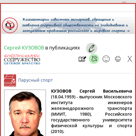
Сергей КУЗОВОВ
в публикациях
9 августа 2026 года,
10:12
СПОРТСМЕНЫ, ТРЕНЕРЫ И СПЕЦИАЛИСТЫ
13181
персон
Расширенный поиск
Найдено:
КУЗОВОВ Сергей Васильевича
(18.04.1959) - выпускник Московского
института инженеров
Парусный спорт
железнодорожного транспорта
(МИИТ, 1980), Российского
государственного университета
физической культуры и спорта
Аслаудин
Елена
Мария
Юлия
(2010).
АБАЕВ
АБАИМОВА
АБАКУМОВА
АБАЛАКИНА