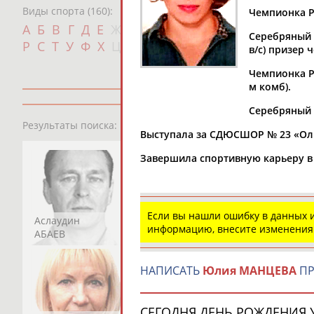
Виды спорта (160):
Чемпионка Ро
Дат
А
Б
В
Г
Д
Е
Ж
З
И
К
Л
М
Н
О
П
Серебряный (
с
Р
С
Т
У
Ф
Х
Ц
Ч
Ш
Щ
Э
Ю
Я
в/с) призер 
Чемпионка Ро
м комб).
Серебряный п
13181
персон
Результаты поиска:
Выступала за СДЮСШОР № 23 «Оли
Завершила спортивную карьеру в 
Если вы нашли ошибку в данных
Аслаудин
Елена
Мария
информацию, внесите изменения
АБАЕВ
АБАИМОВА
АБАКУМОВА
НАПИСАТЬ
Юлия МАНЦЕВА
ПР
СЕГОДНЯ ДЕНЬ РОЖДЕНИЯ У