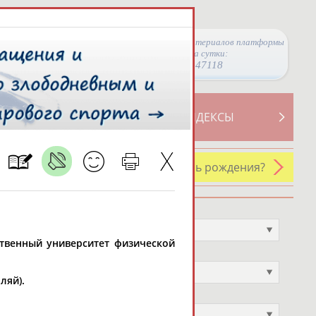
Просмотры материалов платформы
за сутки:
47118
ТИВНОСТИ
СВОДНЫЕ ИНДЕКСЫ
У кого сегодня день рождения?
Профессия
Не выбран
рственный университет физической
Спортивное звание
Не выбран
ляй).
Учёное звание
Не выбран