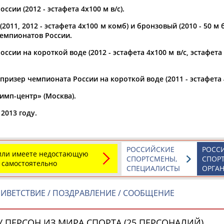
ссии (2012 - эстафета 4х100 м в/с).
а рождения
2011, 2012 - эстафета 4х100 м комб) и бронзовый (2010 - 50 м б
по
чч
мм
год
чч
мм
год
чемпионатов России.
ссии на короткой воде (2012 - эстафета 4х100 м в/с, эстафета 
ризер чемпионата России на короткой воде (2011 - эстафета 4
мп-центр» (Москва).
2013 году.
РОССИЙСКИЕ
РОСС
 или имеете недостающую
Юлия
Дмитрий
Тамилла
СПОРТСМЕНЫ,
СПОР
 самостоятельно
АБАЛАКИНА
АБАРЕНОВ
АБАСОВА
СПЕЦИАЛИСТЫ
ОРГА
ИВЕТСТВИЕ / ПОЗДРАВЛЕНИЕ / СООБЩЕНИЕ
 ПЕРСОН ИЗ МИРА СПОРТА (25 ПЕРСОНАЛИЙ)