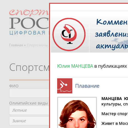
Главная »
Спортсмены, тренеры и специалисты
Спортсмены, тренеры и
Юлия МАНЦЕВА
в публикациях
Плавание
ФИО
Пред
Не
МАНЦЕВА Ю
Олимпийские виды спорта
Мес
культуры, сп
Летние
Не
Мастер спор
Рег
Зимние
Живет в Мос
Не