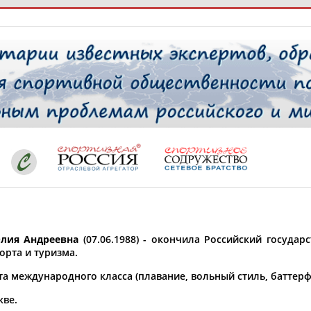
РЕСУРСНАЯ ПЛОЩАДКА
ТАБЛО АК
 специалисты
ставляет регион*
 выбран
лия Андреевна
(07.06.1988) - окончила Российский госуда
* для действующих спортсменов
то рождения
орта и туризма.
 выбран
та международного класса (плавание, вольный стиль, баттерф
ион проживания
кве.
 выбран