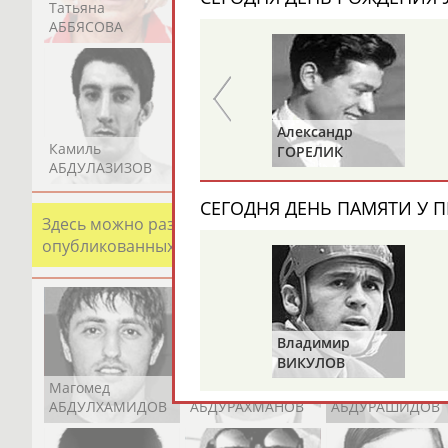
Татьяна
Акжана
Артур
АББЯСОВА
АБДИКАРИМОВА
АБДРАХМАНОВ
Валерий
Александр
Камиль
Загалав
Камалудин
ТАРАКАНОВ
ГОРЕЛИК
АБДУЛАЗИЗОВ
АБДУЛБЕКОВ
АБДУЛДАУДОВ
СЕГОДНЯ ДЕНЬ ПАМЯТИ У П
Здесь можно разместить информацию о хорошо изв
опубликованных записях. Страна должна знать свои
Владимир
ВИКУЛОВ
Магомед
Шамиль
Адлан
АБДУЛХАМИДОВ
АБДУРАХМАНОВ
АБДУРАШИДОВ