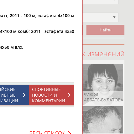
Чемпион
атт; 2011 - 100 м, эстафета 4х100 м
Не выбран
4х100 м комб; 2011 - эстафета 4х50
х50 м в/с).
100 последних изменений
ИЙСКИЕ
СПОРТИВНЫЕ
Рамазан
Ростом
Флюра
ТИВНЫЕ
НОВОСТИ И
АБАЧАРАЕВ
АБАШИДЗЕ
АББАТЕ-БУЛАТОВА
НИЗАЦИИ
КОММЕНТАРИИ
ВЕСЬ СПИСОК