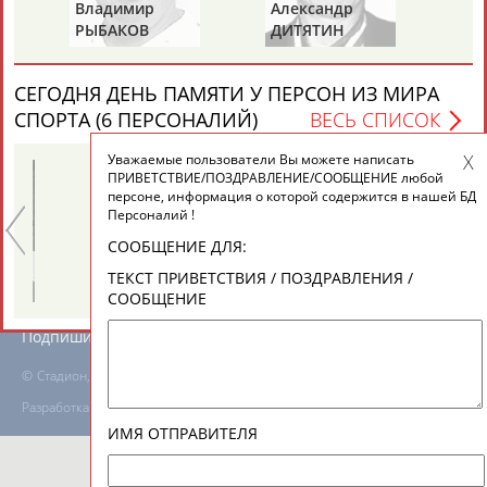
Владимир
Александр
Ла
РЫБАКОВ
ДИТЯТИН
КА
ТАБЛО АКТИВНОСТИ
СЕГОДНЯ ДЕНЬ ПАМЯТИ У ПЕРСОН ИЗ МИРА
СПОРТА (6 ПЕРСОНАЛИЙ)
ВЕСЬ СПИСОК
ЦЕЛИ ПРОЕКТА
КОНТАКТЫ
НАШИ КНОПКИ
РЕКЛАМА
Уважаемые пользователи Вы можете написать
ПРИВЕТСТВИЕ/ПОЗДРАВЛЕНИЕ/СООБЩЕНИЕ любой
персоне, информация о которой содержится в нашей БД
Персоналий !
СООБЩЕНИЕ ДЛЯ:
Вопросы сотрудничества и совместной деятельности
inform@infosport.ru
Александр
Геннадий
ТЕКСТ ПРИВЕТСТВИЯ / ПОЗДРАВЛЕНИЯ /
ЯГУБКИН
ТУРЕЦКИЙ
СООБЩЕНИЕ
Адресов в новостной рассылке: 996
Подпишись
©
Стадион, 1998-2026
Разработка и поддержка ООО НАИТ «Стадион»
ИМЯ ОТПРАВИТЕЛЯ