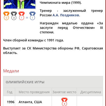
Дмитрий
Тамилла
Рамазан
Ростом
Чемпионата мира (1999).
АБАРЕНОВ
АБАСОВА
АБАЧАРАЕВ
АБАШИДЗЕ
Тренер - заслуженный тренер
России
А.А. Поздняков
.
=
0
0
1
1
Награжден медалью ордена «За
заслуги перед Отечеством» III
Флюра
Татьяна
Акжана
Артур
степени.
АББАТЕ-
АББЯСОВА
АБДИКАРИМОВА
АБДРАХМАНОВ
БУЛАТОВА
Член сборной команды с 1991 года.
Выступает за СК Министерства обороны РФ, Саратовская
область.
Медали
ОЛИМПИЙСКИЕ ИГРЫ
Год
Место проведения
Занятое место
Дисциплина
1996
Атланта, США
3