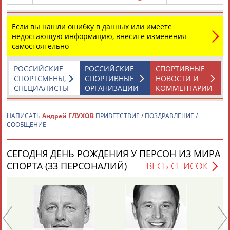
Если вы нашли ошибку в данных или имеете
Каримжан
Аделя
Андрей
Герман
недостающую информацию, внесите изменения
АБДРАХМАНОВ
АБДРАХМАНОВА
АБДУВАЛИЕВ
АБДУЛАЕВ
самостоятельно
РОССИЙСКИЕ
РОССИЙСКИЕ
СПОРТИВНЫЕ
СПОРТСМЕНЫ,
СПОРТИВНЫЕ
НОВОСТИ И
СПЕЦИАЛИСТЫ
ОРГАНИЗАЦИИ
КОММЕНТАРИИ
Рамазан
Тагир
Камиль
Загалав
АБДУЛАЕВ
АБДУЛАЕВ
АБДУЛАЗИЗОВ
АБДУЛБЕКОВ
НАПИСАТЬ
Андрей ГЛУХОВ
ПРИВЕТСТВИЕ / ПОЗДРАВЛЕНИЕ /
СООБЩЕНИЕ
Камалудин
Абдула
Магомед
Назир
СЕГОДНЯ ДЕНЬ РОЖДЕНИЯ У ПЕРСОН ИЗ МИРА
АБДУЛДАУДОВ
АБДУЛЖАЛИЛОВ
АБДУЛКАГИРОВ
АБДУЛЛАЕВ
СПОРТА (33 ПЕРСОНАЛИЙ)
ВЕСЬ СПИСОК
ЕЩЁ ПЕРСОНЫ
24 персон из 13181