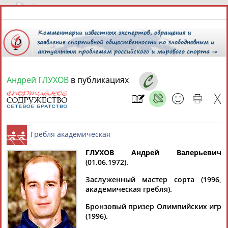
7 августа 2026 года,
01:41
СПОРТСМЕНЫ, ТРЕНЕРЫ И СПЕЦИАЛИСТЫ
Андрей ГЛУХОВ
в публикациях
13181
персон
Расширенный поиск
Найдено:
ГЛУХОВ Андрей Валерьевич
(01.06.1972).
Аслаудин
Елена
Мария
Юлия
Гребля академическая
АБАЕВ
АБАИМОВА
АБАКУМОВА
АБАЛАКИНА
Заслуженный мастер сорта (1996,
академическая гребля).
Бронзовый призер Олимпийских игр
(1996).