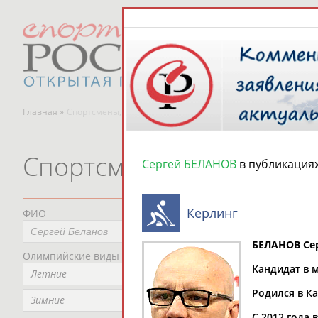
Главная »
Спортсмены, тренеры и специалисты
Спортсмены, тренеры и
Сергей БЕЛАНОВ
в публикация
Керлинг
ФИО
Пред
Не
БЕЛАНОВ Се
Олимпийские виды спорта
Мес
Кандидат в м
Летние
Не
Родился в К
Рег
Зимние
Не
С 2012 года 