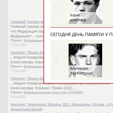
Харис
ЮНИЧЕВ
Главный тренер женской сборной России по керлингу Бел
Главный тренер женской сборной России по керлингу
Се
что Федерация керлинга России удовлетворила ег... ...я
СЕГОДНЯ ДЕНЬ ПАМЯТИ У П
федерации", - сказал
Беланов
. 17 февраля женская сборна
(Проект:
Информационное агентство СТАДИОН
)
17.02.2022
Керлинг. Пекин-2022. Женщины. Россия - Швейцария (пр
...Мария Комарова (Санкт-Петербург). Тренерский штаб –
Колесникова. Керлинг. Пекин-2022....
(Проект:
Информационное агентство СТАДИОН
)
Альгирдас
11.02.2022
ЛАУРИТЕНАС
Керлинг. Пекин-2022. Женщины. Россия - США (прямая в
...Мария Комарова (Санкт-Петербург). Тренерский штаб –
Колесникова. Керлинг. Пекин-2022....
(Проект:
Информационное агентство СТАДИОН
)
10.02.2022
Керлинг. Чемпионат Европы 2021. Женщины. Россия - Ит
видеотрансляция)