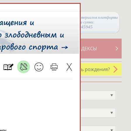
Просмотры материалов платформы
за сутки:
45945
ТИВНОСТИ
СВОДНЫЕ ИНДЕКСЫ
У кого сегодня день рождения?
Профессия
Не выбран
Спортивное звание
Не выбран
Учёное звание
Не выбран
нгу.