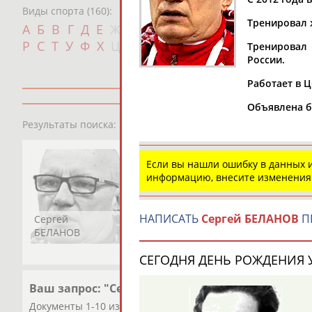
Виды спорта (160):
Тренировал 
Дат
А
Б
В
Г
Д
Е
Ж
З
И
К
Л
М
Н
О
П
с
Р
С
Т
У
Ф
Х
Ц
Ч
Ш
Щ
Э
Ю
Я
Тренировал
России.
Работает в Ц
Объявлена б
1
персона
Результаты поиска:
Если вы нашли ошибку в данных
информацию, внесите изменения
НАПИСАТЬ
Сергей БЕЛАНОВ
П
Сергей
БЕЛАНОВ
СЕГОДНЯ ДЕНЬ РОЖДЕНИЯ У
Ваш запрос: "Сергей Беланов"
Документы 1-10 из 24 найденных уникальных документов