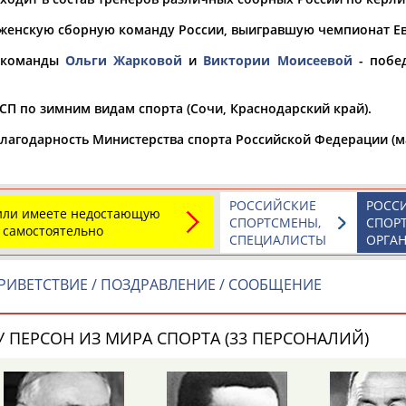
женскую сборную команду России, выигравшую чемпионат Ев
а рождения
по
чч
мм
год
чч
мм
год
 команды
Ольги Жарковой
и
Виктории Моисеевой
- побе
СП по зимним видам спорта (Сочи, Краснодарский край).
лагодарность Министерства спорта Российской Федерации (ма
РОССИЙСКИЕ
РОСС
 или имеете недостающую
СПОРТСМЕНЫ,
СПОР
 самостоятельно
СПЕЦИАЛИСТЫ
ОРГА
РИВЕТСТВИЕ / ПОЗДРАВЛЕНИЕ / СООБЩЕНИЕ
 ПЕРСОН ИЗ МИРА СПОРТА (33 ПЕРСОНАЛИЙ)