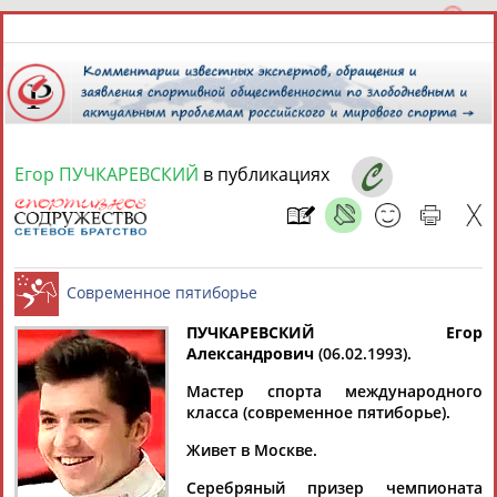
Егор ПУЧКАРЕВСКИЙ
в публикациях
6 августа 2026 года,
13:26
СПОРТСМЕНЫ, ТРЕНЕРЫ И СПЕЦИАЛИСТЫ
13181
персон
Расширенный поиск
Найдено:
ПУЧКАРЕВСКИЙ Егор
Александрович
(06.02.1993).
Современное пятиборье
Мастер спорта международного
класса (современное пятиборье).
Живет в Москве.
Аслаудин
Елена
Мария
Юлия
АБАЕВ
АБАИМОВА
АБАКУМОВА
АБАЛАКИНА
Серебряный призер чемпионата