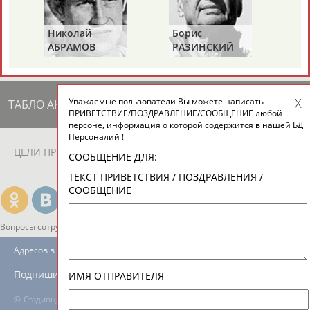
ЕЩЁ ПЕРСОНЫ
Николай
Борис
Га
АБРАМОВ
РАЗИНСКИЙ
З
24 персон из 13181
Уважаемые пользователи Вы можете написать
ТАБЛО АКТИВНОСТИ
ПРИВЕТСТВИЕ/ПОЗДРАВЛЕНИЕ/СООБЩЕНИЕ любой
персоне, информация о которой содержится в нашей БД
Персоналий !
ЦЕЛИ ПРОЕКТА
КОНТАКТЫ
НАШИ КНОПКИ
РЕКЛАМА
СООБЩЕНИЕ ДЛЯ:
ТЕКСТ ПРИВЕТСТВИЯ / ПОЗДРАВЛЕНИЯ /
СООБЩЕНИЕ
Вопросы сотрудничества и совместной деятельности
inform@infosport.ru
Адресов в новостной рассылке: 996
Подпишись
ИМЯ ОТПРАВИТЕЛЯ
©
Стадион, 1998-2026