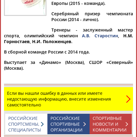
Европы (2015 - команда).
Серебряный призер чемпионата
России (2014 - лично).
Дмитрий
Тамилла
Рамазан
Ростом
Тренеры - заслуженный мастер
АБАРЕНОВ
АБАСОВА
АБАЧАРАЕВ
АБАШИДЗЕ
спорта, олимпийский чемпион
А.В. Старостин
,
Н.М.
Горностаев
,
Н.И. Положенцев
.
В сборной команде России с 2014 года.
Выступает за «Динамо» (Москва), СШОР «Северный»
Флюра
Татьяна
Акжана
Артур
(Москва).
АББАТЕ-
АББЯСОВА
АБДИКАРИМОВА
АБДРАХМАНОВ
БУЛАТОВА
Если вы нашли ошибку в данных или имеете
недостающую информацию, внесите изменения
самостоятельно
РОССИЙСКИЕ
РОССИЙСКИЕ
СПОРТИВНЫЕ
СПОРТСМЕНЫ,
СПОРТИВНЫЕ
НОВОСТИ И
СПЕЦИАЛИСТЫ
ОРГАНИЗАЦИИ
КОММЕНТАРИИ