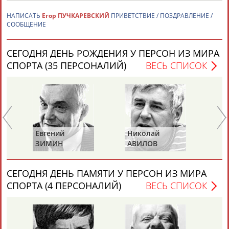
НАПИСАТЬ
Егор ПУЧКАРЕВСКИЙ
ПРИВЕТСТВИЕ / ПОЗДРАВЛЕНИЕ /
СООБЩЕНИЕ
СЕГОДНЯ ДЕНЬ РОЖДЕНИЯ У ПЕРСОН ИЗ МИРА
СПОРТА (35 ПЕРСОНАЛИЙ)
ВЕСЬ СПИСОК
Каримжан
Аделя
Андрей
Герман
АБДРАХМАНОВ
АБДРАХМАНОВА
АБДУВАЛИЕВ
АБДУЛАЕВ
Евгений
Николай
Ан
Рамазан
Тагир
Камиль
Загалав
ЗИМИН
АВИЛОВ
Б
АБДУЛАЕВ
АБДУЛАЕВ
АБДУЛАЗИЗОВ
АБДУЛБЕКОВ
СЕГОДНЯ ДЕНЬ ПАМЯТИ У ПЕРСОН ИЗ МИРА
СПОРТА (4 ПЕРСОНАЛИЙ)
ВЕСЬ СПИСОК
Камалудин
Абдула
Магомед
Назир
АБДУЛДАУДОВ
АБДУЛЖАЛИЛОВ
АБДУЛКАГИРОВ
АБДУЛЛАЕВ