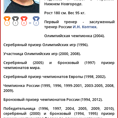
Дмитрий
Тамилла
Рамазан
Ростом
Нижнем Новгороде.
АБАРЕНОВ
АБАСОВА
АБАЧАРАЕВ
АБАШИДЗЕ
Рост 180 см. Вес 95 кг.
Первый тренер - заслуженный
=
1
1
0
2
тренер России
И.Н. Коптюх
.
Флюра
Татьяна
Акжана
Артур
Олимпийская чемпионка (2004).
АББАТЕ-
АББЯСОВА
АБДИКАРИМОВА
АБДРАХМАНОВ
БУЛАТОВА
Серебряный призер Олимпийских игр (1996).
Участница Олимпийских игр (2000, 2008).
Серебряный (2005) и бронзовый (1997) призер
чемпионатов мира.
Серебряный призер чемпионатов Европы (1998, 2002).
Чемпионка России (1995, 1996, 1999-2001, 2003-2005, 2008,
2009).
Бронзовый призер чемпионатов России (1994, 2012).
Победительница (1996, 1997, 2004, 2005, 2009, 2010),
серебряный (2000) и бронзовый (1994, 1995) призер