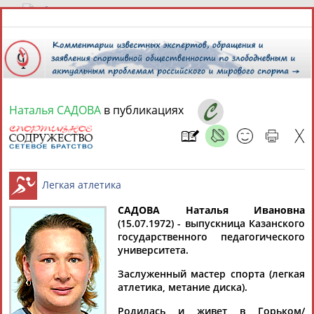
6 августа 2026 года,
20:50
СПОРТСМЕНЫ, ТРЕНЕРЫ И СПЕЦИАЛИСТЫ
Наталья САДОВА
в публикациях
13181
персон
Расширенный поиск
Найдено:
САДОВА Наталья Ивановна
(15.07.1972) - выпускница Казанского
Аслаудин
Елена
Мария
Юлия
государственного педагогического
Легкая атлетика
АБАЕВ
АБАИМОВА
АБАКУМОВА
АБАЛАКИНА
университета.
Заслуженный мастер спорта (легкая
атлетика, метание диска).
Родилась и живет в Горьком/