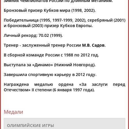
зимних чемпионатов России по длинным метаниям.
Бронзовый призер Кубков мира (1998, 2002).
Каримжан
Аделя
Андрей
Герман
Победительница (1995, 1997-1999, 2002), серебряный (2001)
АБДРАХМАНОВ
АБДРАХМАНОВА
АБДУВАЛИЕВ
АБДУЛАЕВ
и бронзовый (2003) призер Кубков Европы.
Личный рекорд: 70.02 (1999).
Тренер - заслуженный тренер России
М.В. Садов
.
Рамазан
Тагир
Камиль
Загалав
В сборной команде России с 1988 по 2012 год.
АБДУЛАЕВ
АБДУЛАЕВ
АБДУЛАЗИЗОВ
АБДУЛБЕКОВ
Выступала за «Динамо» (Нижний Новгород).
Завершила спортивную карьеру в 2012 году.
Абдула
АБДУЛЖАЛИЛОВ
Камалудин
Магомед
Назир
Награждена медалью ордена «За заслуги перед
АБДУЛДАУДОВ
АБДУЛКАГИРОВ
АБДУЛЛАЕВ
Отечеством» II степени (6 января 1997 года).
ЕЩЁ ПЕРСОНЫ
Медали
24 персон из 13181
ОЛИМПИЙСКИЕ ИГРЫ