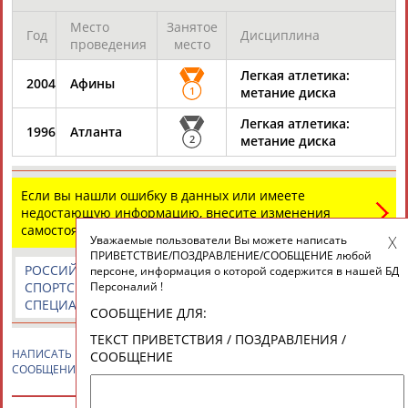
Место
Занятое
Год
Дисциплина
проведения
место
ТАБЛО АКТИВНОСТИ
Легкая атлетика:
2004
Афины
1
метание диска
ЦЕЛИ ПРОЕКТА
КОНТАКТЫ
НАШИ КНОПКИ
РЕКЛАМА
Легкая атлетика:
1996
Атланта
2
метание диска
Если вы нашли ошибку в данных или имеете
недостающую информацию, внесите изменения
Вопросы сотрудничества и совместной деятельности
inform@infosport.ru
самостоятельно
Уважаемые пользователи Вы можете написать
Адресов в новостной рассылке: 996
ПРИВЕТСТВИЕ/ПОЗДРАВЛЕНИЕ/СООБЩЕНИЕ любой
РОССИЙСКИЕ
РОССИЙСКИЕ
СПОРТИВНЫЕ
персоне, информация о которой содержится в нашей БД
Подпишись
Персоналий !
СПОРТСМЕНЫ,
СПОРТИВНЫЕ
НОВОСТИ И
СПЕЦИАЛИСТЫ
ОРГАНИЗАЦИИ
КОММЕНТАРИИ
СООБЩЕНИЕ ДЛЯ:
©
Стадион, 1998-2026
ТЕКСТ ПРИВЕТСТВИЯ / ПОЗДРАВЛЕНИЯ /
Разработка и поддержка ООО НАИТ «Стадион»
НАПИСАТЬ
Наталья САДОВА
ПРИВЕТСТВИЕ / ПОЗДРАВЛЕНИЕ /
СООБЩЕНИЕ
СООБЩЕНИЕ