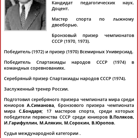
Кандидат педагогических наук.
Доцент.
Мастер спорта по лыжному
двоеборью.
Дмитрий
Тамилла
Рамазан
Ростом
АБАРЕНОВ
АБАСОВА
АБАЧАРАЕВ
АБАШИДЗЕ
Бронзовый призер чемпионатов
СССР (1970, 1973).
Победитель (1972) и призер (1970) Всемирных Универсиад.
Победитель Спартакиады народов СССР (1974) в
Флюра
Татьяна
Акжана
Артур
командных соревнованиях.
АББАТЕ-
АББЯСОВА
АБДИКАРИМОВА
АБДРАХМАНОВ
БУЛАТОВА
Серебряный призер Спартакиады народов СССР (1974).
Заслуженный тренер России.
Подготовил серебряного призера чемпионата мира среди
юниоров
А.Симанова
, бронзового призера чемпионата
мира
С.Бондаря
; 17 мастеров спорта, среди которых
победители первенства СССР среди юниоров
В.Поляков,
И.Гарифуллин, М.Алякин, М.Сорокин, В.Юропов
.
Судья международной категории .