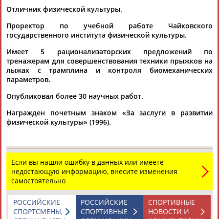
Отличник физической культуры.
Проректор по учебной работе Чайковского
государственного института физической культуры.
Имеет 5 рационализаторских предложений по
тренажерам для совершенствования техники прыжков на
лыжах с трамплина и контроля биомеханических
Каримжан
Аделя
Андрей
Герман
параметров.
АБДРАХМАНОВ
АБДРАХМАНОВА
АБДУВАЛИЕВ
АБДУЛАЕВ
Опубликовал более 30 научных работ.
Награжден почетным знаком «За заслуги в развитии
физической культуры» (1996).
Рамазан
Тагир
Камиль
Загалав
АБДУЛАЕВ
АБДУЛАЕВ
АБДУЛАЗИЗОВ
АБДУЛБЕКОВ
Если вы нашли ошибку в данных или имеете
недостающую информацию, внесите изменения
самостоятельно
Камалудин
Абдула
Магомед
Назир
АБДУЛДАУДОВ
АБДУЛЖАЛИЛОВ
АБДУЛКАГИРОВ
АБДУЛЛАЕВ
РОССИЙСКИЕ
РОССИЙСКИЕ
СПОРТИВНЫЕ
СПОРТСМЕНЫ,
СПОРТИВНЫЕ
НОВОСТИ И