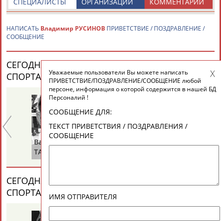
СПЕЦИАЛИСТЫ
ОРГАНИЗАЦИИ
КОММЕНТАРИИ
ЕЩЁ ПЕРСОНЫ
НАПИСАТЬ
Владимир РУСИНОВ
ПРИВЕТСТВИЕ / ПОЗДРАВЛЕНИЕ /
24 персон из 13181
СООБЩЕНИЕ
СЕГОДНЯ ДЕНЬ РОЖДЕНИЯ У ПЕРСОН ИЗ МИРА
Уважаемые пользователи Вы можете написать
ТАБЛО АКТИВНОСТИ
СПОРТА (25 ПЕРСОНАЛИЙ)
ВЕСЬ СПИСОК
ПРИВЕТСТВИЕ/ПОЗДРАВЛЕНИЕ/СООБЩЕНИЕ любой
персоне, информация о которой содержится в нашей БД
Персоналий !
ЦЕЛИ ПРОЕКТА
КОНТАКТЫ
НАШИ КНОПКИ
РЕКЛАМА
СООБЩЕНИЕ ДЛЯ:
ТЕКСТ ПРИВЕТСТВИЯ / ПОЗДРАВЛЕНИЯ /
СООБЩЕНИЕ
Валерий
Александр
Зу
ТАРАКАНОВ
ГОРЕЛИК
СА
Вопросы сотрудничества и совместной деятельности
inform@infosport.ru
Адресов в новостной рассылке: 996
СЕГОДНЯ ДЕНЬ ПАМЯТИ У ПЕРСОН ИЗ МИРА
СПОРТА (2 ПЕРСОНАЛИЙ)
ВЕСЬ СПИСОК
Подпишись
ИМЯ ОТПРАВИТЕЛЯ
©
Стадион, 1998-2026