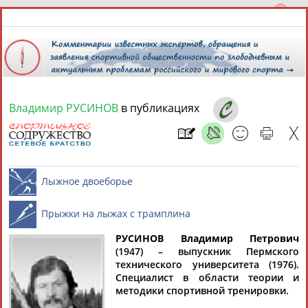
Владимир РУСИНОВ
в публикациях
9 августа 2026 года,
18:34
СПОРТСМЕНЫ, ТРЕНЕРЫ И СПЕЦИАЛИСТЫ
13181
персон
Расширенный поиск
Найдено:
РУСИНОВ Владимир Петрович
Лыжное двоеборье
(1947) – выпускник Пермского
технического университета (1976).
Специалист в области теории и
Прыжки на лыжах с трамплина
Аслаудин
Елена
Мария
Юлия
методики спортивной тренировки.
АБАЕВ
АБАИМОВА
АБАКУМОВА
АБАЛАКИНА