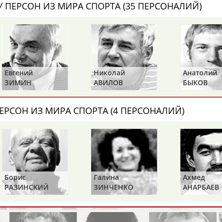
Каримжан
Аделя
Андрей
 ПЕРСОН ИЗ МИРА СПОРТА (35 ПЕРСОНАЛИЙ)
АБДРАХМАНОВ
АБДРАХМАНОВА
АБДУВАЛИЕВ
Евгений
Николай
Анатолий
Абдула
Магомед
Назир
ЗИМИН
АВИЛОВ
БЫКОВ
АБДУЛЖАЛИЛОВ
АБДУЛКАГИРОВ
АБДУЛЛАЕВ
ЕРСОН ИЗ МИРА СПОРТА (4 ПЕРСОНАЛИЙ)
естном спортсмене, тренере, специалисте или исправит
х героев! Герои спорта - это одни из главных патриотов
Борис
Галина
Ахмед
РАЗИНСКИЙ
ЗИНЧЕНКО
АНАРБАЕВ
Рустам
Магомед
Нурлан
АБДУРАШИДОВ
АБДУСАЛАМОВ
АБДЫКАЛЫКОВ