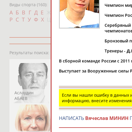
Виды спорта (160):
Чемпион мира
Дат
А
Б
В
Г
Д
Е
Ж
З
И
К
Л
М
Н
О
П
Чемпион Росси
с
Р
С
Т
У
Ф
Х
Ц
Ч
Ш
Щ
Э
Ю
Я
Серебряный (
чемпионатов
Бронзовый пр
13181
персон
Тренеры -
Д.
Результаты поиска:
В сборной команде России с 2011 
Выступает за Вооруженные силы 
Аслаудин
Елена
Мария
Если вы нашли ошибку в данных
АБАЕВ
АБАИМОВА
АБАКУМОВА
информацию, внесите изменения
НАПИСАТЬ
Вячеслав МИНИН
П