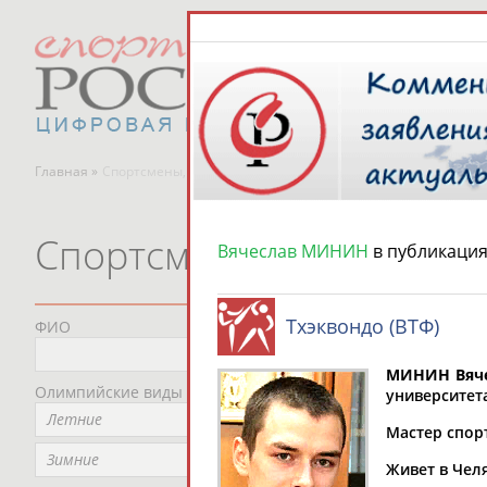
Главная »
Спортсмены, тренеры и специалисты
Спортсмены, тренеры и
Вячеслав МИНИН
в публикаци
Тхэквондо (ВТФ)
ФИО
Пред
Не
МИНИН Вяче
Олимпийские виды спорта
Мес
университет
Летние
Не
Мастер спорт
Рег
Зимние
Живет в Чел
Не