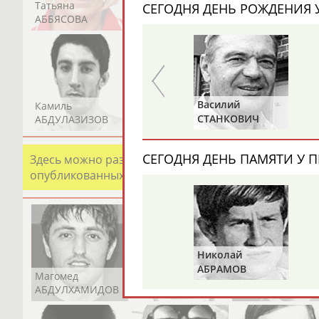
Татьяна
Акжана
Артур
СЕГОДНЯ ДЕНЬ РОЖДЕНИЯ У
АББЯСОВА
АБДИКАРИМОВА
АБДРАХМАНОВ
Виктор
Василий
Камиль
Загалав
Камалудин
БАЖЕНОВ
СТАНКОВИЧ
АБДУЛАЗИЗОВ
АБДУЛБЕКОВ
АБДУЛДАУДОВ
СЕГОДНЯ ДЕНЬ ПАМЯТИ У П
Здесь можно разместить информацию о хорошо изв
опубликованных записях. Страна должна знать свои
Николай
АБРАМОВ
Магомед
Шамиль
Адлан
АБДУЛХАМИДОВ
АБДУРАХМАНОВ
АБДУРАШИДОВ