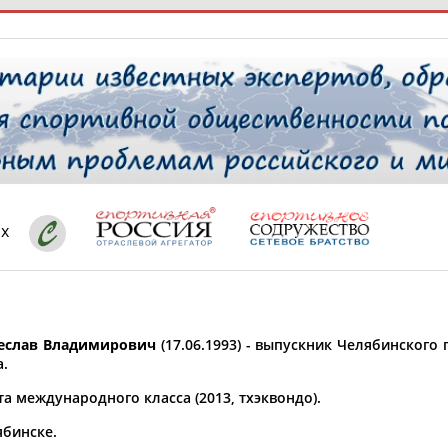
РЕСУРСНАЯ ПЛОЩАДКА
ТАБЛО АК
 специалисты
ях
ставляет регион*
 выбран
слав Владимирович
(17.06.1993) - выпускник Челябинского
* для действующих спортсменов
то рождения
а.
 выбран
а международного класса (2013, тхэквондо).
ион проживания
ябинске.
 выбран