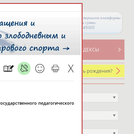
Просмотры материалов платформы
за сутки:
49305
ТИВНОСТИ
СВОДНЫЕ ИНДЕКСЫ
У кого сегодня день рождения?
Профессия
Не выбран
 государственного педагогического
Спортивное звание
Не выбран
Учёное звание
Не выбран