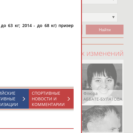
Чемпион
Не выбран
 до 63 кг; 2014 - до 68 кг) призер
100 последних изменений
ИЙСКИЕ
СПОРТИВНЫЕ
Рамазан
Ростом
Флюра
ТИВНЫЕ
НОВОСТИ И
АБАЧАРАЕВ
АБАШИДЗЕ
АББАТЕ-БУЛАТОВА
НИЗАЦИИ
КОММЕНТАРИИ