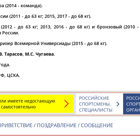
 (2014 - команда).
а рождения
и (2011 - до 63 кг; 2015, 2017 - до 68 кг).
по
чч
мм
год
чч
мм
год
2012 - до 63 кг; 2013, 2016 - до 68 кг) и бронзовый (2010 -
 России.
изер Всемирной Универсиады (2015 - до 68 кг).
В. Тарасов
,
М.С. Чугаева
.
года.
РФ, ЦСКА.
РОССИЙСКИЕ
РОСС
Юлия
Дмитрий
Тамилла
 или имеете недостающую
СПОРТСМЕНЫ,
СПОР
АБАЛАКИНА
АБАРЕНОВ
АБАСОВА
 самостоятельно
СПЕЦИАЛИСТЫ
ОРГА
РИВЕТСТВИЕ / ПОЗДРАВЛЕНИЕ / СООБЩЕНИЕ