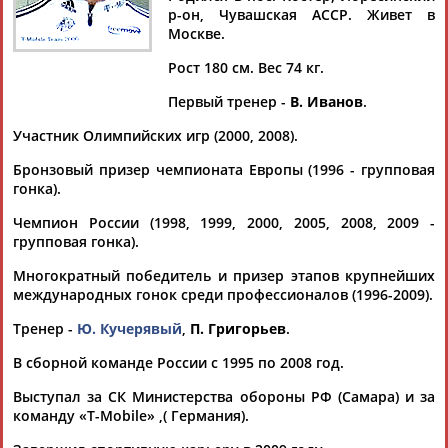
р-он, Чувашская АССР. Живет в
Москве.
Рост 180 см. Вес 74 кг.
Дмитрий
Тамилла
Рамазан
Ростом
Первый тренер -
В. Иванов
.
АБАРЕНОВ
АБАСОВА
АБАЧАРАЕВ
АБАШИДЗЕ
Участник Олимпийских игр (2000, 2008).
Бронзовый призер чемпионата Европы (1996 - групповая
гонка).
Флюра
Татьяна
Акжана
Артур
Чемпион России (1998, 1999, 2000, 2005, 2008, 2009 -
АББАТЕ-
АББЯСОВА
АБДИКАРИМОВА
АБДРАХМАНОВ
групповая гонка).
БУЛАТОВА
Многократный победитель и призер этапов крупнейших
международных гонок среди профессионалов (1996-2009).
Тренер -
Ю. Кучерявый
,
П. Григорьев
.
В сборной команде России с 1995 по 2008 год.
Выступал за СК Министерства обороны РФ (Самара) и за
команду «T-Mobile» ,( Германия).