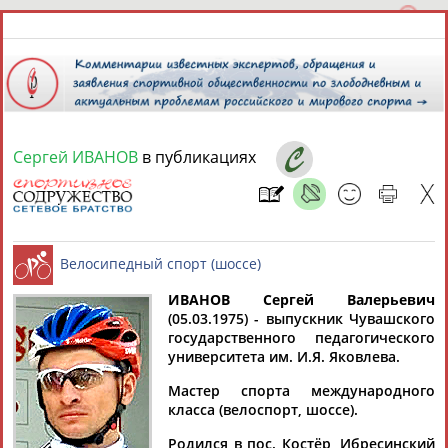
Сергей ИВАНОВ
в публикациях
9 августа 2026 года,
02:07
СПОРТСМЕНЫ, ТРЕНЕРЫ И СПЕЦИАЛИСТЫ
13181
персон
Расширенный поиск
Найдено:
ИВАНОВ Сергей Валерьевич
(05.03.1975) - выпускник Чувашского
государственного педагогического
Велосипедный спорт (шоссе)
университета им. И.Я. Яковлева.
Мастер спорта международного
класса (велоспорт, шоссе).
Аслаудин
Елена
Мария
Юлия
АБАЕВ
АБАИМОВА
АБАКУМОВА
АБАЛАКИНА
Родился в пос. Костёр, Ибресинский