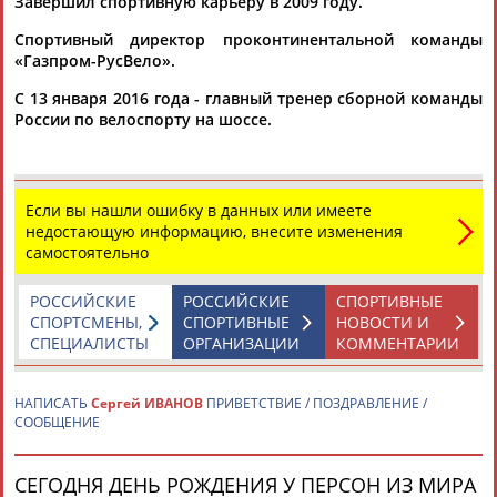
Завершил спортивную карьеру в 2009 году.
Спортивный директор проконтинентальной команды
«Газпром-РусВело».
С 13 января 2016 года - главный тренер сборной команды
России по велоспорту на шоссе.
Каримжан
Аделя
Андрей
Герман
АБДРАХМАНОВ
АБДРАХМАНОВА
АБДУВАЛИЕВ
АБДУЛАЕВ
Если вы нашли ошибку в данных или имеете
недостающую информацию, внесите изменения
самостоятельно
Рамазан
Тагир
Камиль
Загалав
РОССИЙСКИЕ
РОССИЙСКИЕ
СПОРТИВНЫЕ
АБДУЛАЕВ
АБДУЛАЕВ
АБДУЛАЗИЗОВ
АБДУЛБЕКОВ
СПОРТСМЕНЫ,
СПОРТИВНЫЕ
НОВОСТИ И
СПЕЦИАЛИСТЫ
ОРГАНИЗАЦИИ
КОММЕНТАРИИ
НАПИСАТЬ
Сергей ИВАНОВ
ПРИВЕТСТВИЕ / ПОЗДРАВЛЕНИЕ /
Камалудин
Абдула
Магомед
Назир
СООБЩЕНИЕ
АБДУЛДАУДОВ
АБДУЛЖАЛИЛОВ
АБДУЛКАГИРОВ
АБДУЛЛАЕВ
СЕГОДНЯ ДЕНЬ РОЖДЕНИЯ У ПЕРСОН ИЗ МИРА