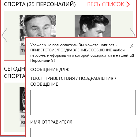
ЕЩЁ ПЕРСОНЫ
СПОРТА (25 ПЕРСОНАЛИЙ)
ВЕСЬ СПИСОК
24 персон из 13181
Валерий
Александр
Зу
Уважаемые пользователи Вы можете написать
ТАБЛО АКТИВНОСТИ
ПРИВЕТСТВИЕ/ПОЗДРАВЛЕНИЕ/СООБЩЕНИЕ любой
ТАРАКАНОВ
ГОРЕЛИК
СА
персоне, информация о которой содержится в нашей БД
Персоналий !
ЦЕЛИ ПРОЕКТА
КОНТАКТЫ
НАШИ КНОПКИ
РЕКЛАМА
СЕГОДНЯ ДЕНЬ ПАМЯТИ У ПЕРСОН ИЗ МИРА
СООБЩЕНИЕ ДЛЯ:
СПОРТА (2 ПЕРСОНАЛИЙ)
ВЕСЬ СПИСОК
ТЕКСТ ПРИВЕТСТВИЯ / ПОЗДРАВЛЕНИЯ /
СООБЩЕНИЕ
Вопросы сотрудничества и совместной деятельности
inform@infosport.ru
Адресов в новостной рассылке: 996
Владимир
Володар
Подпишись
ИМЯ ОТПРАВИТЕЛЯ
ВИКУЛОВ
ЗВЕЗДКИН
©
Стадион, 1998-2026