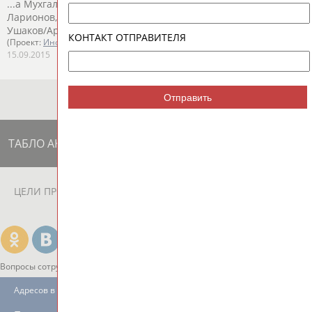
...а Мухгалеева Каноэ-двойки - Михаил Кузнецов/Дмитрий
Ларионов, Алексей Суслов/
Максим
Образцов
, Антон
Ушаков/Артём Ушаков ...
КОНТАКТ ОТПРАВИТЕЛЯ
(Проект:
Информационное агентство СТАДИОН
)
15.09.2015
Отправить
ТАБЛО АКТИВНОСТИ
ЦЕЛИ ПРОЕКТА
КОНТАКТЫ
НАШИ КНОПКИ
РЕКЛАМА
Вопросы сотрудничества и совместной деятельности
inform@infosport.ru
Адресов в новостной рассылке: 996