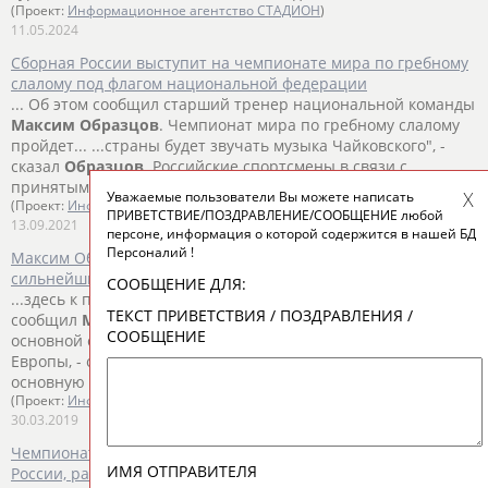
(Проект:
Информационное агентство СТАДИОН
)
11.05.2024
Сборная России выступит на чемпионате мира по гребному
слалому под флагом национальной федерации
... Об этом сообщил старший тренер национальной команды
Максим
Образцов
. Чемпионат мира по гребному слалому
пройдет... ...страны будет звучать музыка Чайковского", -
сказал
Образцов
. Российские спортсмены в связи с
принятыми в...
Уважаемые пользователи Вы можете написать
(Проект:
Информационное агентство СТАДИОН
)
ПРИВЕТСТВИЕ/ПОЗДРАВЛЕНИЕ/СООБЩЕНИЕ любой
13.09.2021
персоне, информация о которой содержится в нашей БД
Персоналий !
Максим Образцов: К отбору в сборную России готовятся все
сильнейшие слаломисты
СООБЩЕНИЕ ДЛЯ:
...здесь к предстоящий состязаниям в полном объеме, -
ТЕКСТ ПРИВЕТСТВИЯ / ПОЗДРАВЛЕНИЯ /
сообщил
Максим
Образцов
. По словам тренера, отбор в
СООБЩЕНИЕ
основной состав... ...который пройдет на чемпионате
Европы, - отметил
Максим
Образцов
. Напомним, что
основную часть квот на Олимпийские...
(Проект:
Информационное агентство СТАДИОН
)
30.03.2019
Чемпионат мира по гребному слалому-2015. Состав сборной
ИМЯ ОТПРАВИТЕЛЯ
России, расписание соревнований