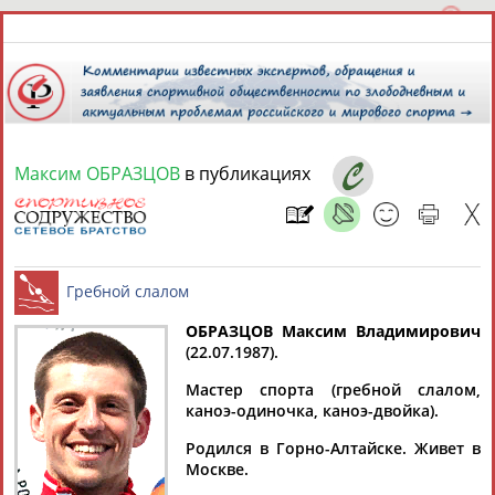
Максим ОБРАЗЦОВ
в публикациях
8 августа 2026 года,
14:41
СПОРТСМЕНЫ, ТРЕНЕРЫ И СПЕЦИАЛИСТЫ
ОБРАЗЦОВ Максим Владимирович
1
персона
Расширенный поиск
Найдено:
(22.07.1987).
Гребной слалом
Мастер спорта (гребной слалом,
каноэ-одиночка, каноэ-двойка).
Родился в Горно-Алтайске. Живет в
Москве.
Максим