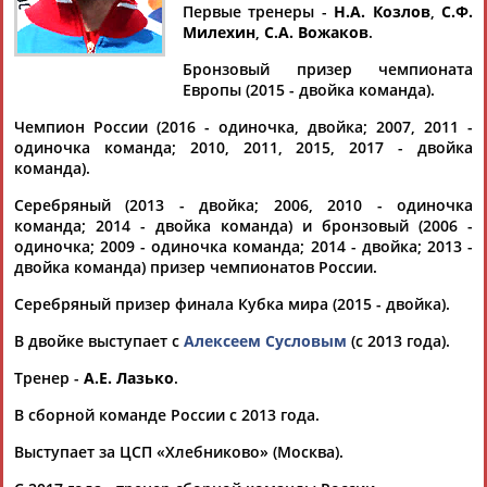
ОБРАЗЦОВ
Первые тренеры -
Н.А. Козлов
,
С.Ф.
Милехин
,
С.А. Вожаков
.
Бронзовый призер чемпионата
Ваш запрос: "Максим Образцов"
Европы (2015 - двойка команда).
Документы 1-10 из 10 найденных уникальных документов
Чемпион России (2016 - одиночка, двойка; 2007, 2011 -
одиночка команда; 2010, 2011, 2015, 2017 - двойка
Российские гребцы-слаломисты не выступят на первенстве
команда).
мира в Польше из-за проблем с визами
...сообщил главный тренер сборной России по гребному
Серебряный (2013 - двойка; 2006, 2010 - одиночка
слалому
Максим
Образцов
. Юниорский и молодежный
команда; 2014 - двойка команда) и бронзовый (2006 -
чемпионат мира по... ...эти соревнования из-за отсутствия
одиночка; 2009 - одиночка команда; 2014 - двойка; 2013 -
виз, - рассказал
Образцов
. - Республика Польша не выдает
двойка команда) призер чемпионатов России.
визы россиянам". ...
Серебряный призер финала Кубка мира (2015 - двойка).
(Проект:
Информационное агентство СТАДИОН
)
01.07.2026
В двойке выступает с
Алексеем Сусловым
(с 2013 года).
Гребцы из России пропустят этапы КМ в Словении и Чехии
из-за визовых сложностей
Тренер -
А.Е. Лазько
.
...виз. Об этом сообщил главный тренер сборной России
В сборной команде России с 2013 года.
Максим
Образцов
. Большой международный сезон в
гребном... ..."Мы не будем стартовать в Словении и Чехии, -
Выступает за ЦСП «Хлебниково» (Москва).
рассказал
Образцов
. - Причиной тому являются как
сложности в логистике,...