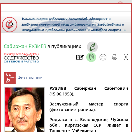
Сабиржан РУЗИЕВ
в публикациях
8 августа 2026 года,
13:56
СПОРТСМЕНЫ, ТРЕНЕРЫ И СПЕЦИАЛИСТЫ
13181
персон
Расширенный поиск
Найдено:
РУЗИЕВ Сабиржан Сабитович
(15.06.1953).
Фехтование
Заслуженный мастер спорта
(фехтование, рапира).
Родился в с. Беловодское, Чуйская
Аслаудин
Елена
Мария
Юлия
обл., Киргизская ССР. Живет в
АБАЕВ
АБАИМОВА
АБАКУМОВА
АБАЛАКИНА
Ташкенте, Узбекистан.