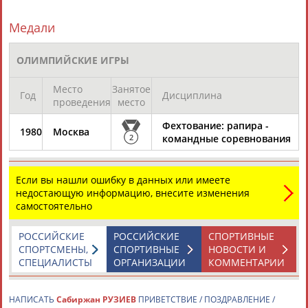
Медали
ОЛИМПИЙСКИЕ ИГРЫ
Место
Занятое
Год
Дисциплина
Каримжан
Аделя
Андрей
Герман
проведения
место
АБДРАХМАНОВ
АБДРАХМАНОВА
АБДУВАЛИЕВ
АБДУЛАЕВ
Фехтование: рапира -
1980
Москва
2
командные соревнования
Рамазан
Тагир
Камиль
Загалав
Если вы нашли ошибку в данных или имеете
АБДУЛАЕВ
АБДУЛАЕВ
АБДУЛАЗИЗОВ
АБДУЛБЕКОВ
недостающую информацию, внесите изменения
самостоятельно
РОССИЙСКИЕ
РОССИЙСКИЕ
СПОРТИВНЫЕ
СПОРТСМЕНЫ,
СПОРТИВНЫЕ
НОВОСТИ И
Камалудин
Абдула
Магомед
Назир
СПЕЦИАЛИСТЫ
ОРГАНИЗАЦИИ
КОММЕНТАРИИ
АБДУЛДАУДОВ
АБДУЛЖАЛИЛОВ
АБДУЛКАГИРОВ
АБДУЛЛАЕВ
НАПИСАТЬ
Сабиржан РУЗИЕВ
ПРИВЕТСТВИЕ / ПОЗДРАВЛЕНИЕ /