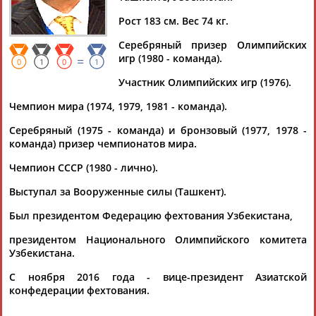
Рост 183 см. Вес 74 кг.
Серебряный призер Олимпийских
игр (1980 - команда).
=
Дмитрий
Тамилла
Рамазан
Ростом
0
1
0
1
АБАРЕНОВ
АБАСОВА
АБАЧАРАЕВ
АБАШИДЗЕ
Участник Олимпийских игр (1976).
Чемпион мира (1974, 1979, 1981 - команда).
Серебряный (1975 - команда) и бронзовый (1977, 1978 -
команда) призер чемпионатов мира.
Флюра
Татьяна
Акжана
Артур
АББАТЕ-
АББЯСОВА
АБДИКАРИМОВА
АБДРАХМАНОВ
Чемпион СССР (1980 - лично).
БУЛАТОВА
Выступал за Вооруженные силы (Ташкент).
Был президентом Федерацию фехтования Узбекистана,
президентом Национального Олимпийского комитета
Узбекистана.
С ноября 2016 года - вице-президент Азиатской
конфедерации фехтования.