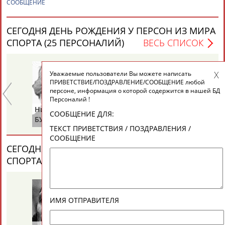
ЕЩЁ ПЕРСОНЫ
СООБЩЕНИЕ
СЕГОДНЯ ДЕНЬ РОЖДЕНИЯ У ПЕРСОН ИЗ МИРА
24 персон из 13181
СПОРТА (25 ПЕРСОНАЛИЙ)
ВЕСЬ СПИСОК
Уважаемые пользователи Вы можете написать
ТАБЛО АКТИВНОСТИ
ПРИВЕТСТВИЕ/ПОЗДРАВЛЕНИЕ/СООБЩЕНИЕ любой
персоне, информация о которой содержится в нашей БД
Персоналий !
Нина
Равиля
Ни
ЦЕЛИ ПРОЕКТА
КОНТАКТЫ
НАШИ КНОПКИ
РЕКЛАМА
СООБЩЕНИЕ ДЛЯ:
БУЛГАКОВА
ПРОКОПЕНКО
Ж
ТЕКСТ ПРИВЕТСТВИЯ / ПОЗДРАВЛЕНИЯ /
(САЛИМОВА)
СООБЩЕНИЕ
СЕГОДНЯ ДЕНЬ ПАМЯТИ У ПЕРСОН ИЗ МИРА
СПОРТА (4 ПЕРСОНАЛИЙ)
ВЕСЬ СПИСОК
Вопросы сотрудничества и совместной деятельности
inform@infosport.ru
Адресов в новостной рассылке: 996
Подпишись
ИМЯ ОТПРАВИТЕЛЯ
©
Стадион, 1998-2026