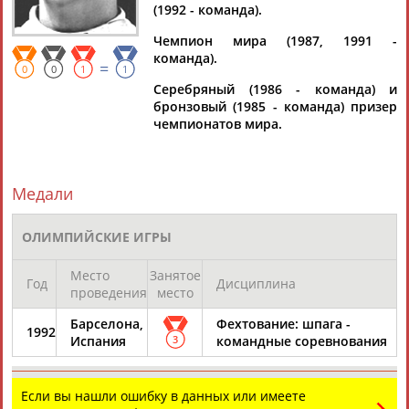
Дмитрий
Тамилла
Рамазан
Ростом
(1992 - команда).
АБАРЕНОВ
АБАСОВА
АБАЧАРАЕВ
АБАШИДЗЕ
Чемпион мира (1987, 1991 -
команда).
=
0
0
1
1
Серебряный (1986 - команда) и
бронзовый (1985 - команда) призер
Флюра
Татьяна
Акжана
Артур
чемпионатов мира.
АББАТЕ-
АББЯСОВА
АБДИКАРИМОВА
АБДРАХМАНОВ
БУЛАТОВА
Медали
ОЛИМПИЙСКИЕ ИГРЫ
Место
Занятое
Год
Дисциплина
проведения
место
Барселона,
Фехтование: шпага -
1992
Испания
3
командные соревнования
Если вы нашли ошибку в данных или имеете