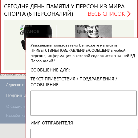
СЕГОДНЯ ДЕНЬ ПАМЯТИ У ПЕРСОН ИЗ МИРА
СПОРТА (6 ПЕРСОНАЛИЙ)
ВЕСЬ СПИСОК
ТАБЛО АКТИВНОСТИ
Иван
Борис
Ан
ОГАНОВ
ЦЫБИН
Р
ЦЕЛИ ПРОЕКТА
КОНТАКТЫ
НАШИ КНОПКИ
РЕКЛАМА
Уважаемые пользователи Вы можете написать
ПРИВЕТСТВИЕ/ПОЗДРАВЛЕНИЕ/СООБЩЕНИЕ любой
персоне, информация о которой содержится в нашей БД
Персоналий !
СООБЩЕНИЕ ДЛЯ:
Вопросы сотрудничества и совместной деятельности
inform@infosport.ru
ТЕКСТ ПРИВЕТСТВИЯ / ПОЗДРАВЛЕНИЯ /
СООБЩЕНИЕ
Адресов в новостной рассылке: 996
Подпишись
©
Стадион, 1998-2026
Разработка и поддержка ООО НАИТ «Стадион»
ИМЯ ОТПРАВИТЕЛЯ