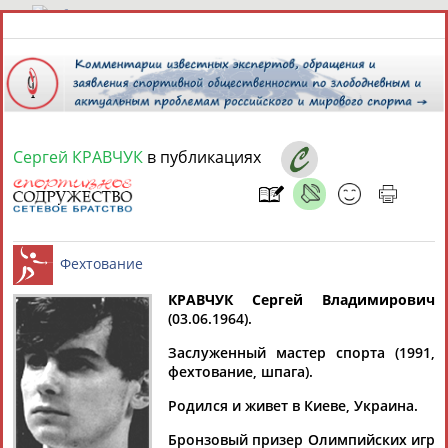
7 августа 2026 года,
02:04
СПОРТСМЕНЫ, ТРЕНЕРЫ И СПЕЦИАЛИСТЫ
Сергей КРАВЧУК
в публикациях
13181
персон
Расширенный поиск
Найдено:
КРАВЧУК Сергей Владимирович
(03.06.1964).
Аслаудин
Елена
Мария
Юлия
Фехтование
АБАЕВ
АБАИМОВА
АБАКУМОВА
АБАЛАКИНА
Заслуженный мастер спорта (1991,
фехтование, шпага).
Родился и живет в Киеве, Украина.
Бронзовый призер Олимпийских игр