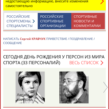
недостающую информацию, внесите изменения
самостоятельно
Каримжан
Аделя
Андрей
Герман
РОССИЙСКИЕ
РОССИЙСКИЕ
СПОРТИВНЫЕ
АБДРАХМАНОВ
АБДРАХМАНОВА
АБДУВАЛИЕВ
АБДУЛАЕВ
СПОРТСМЕНЫ,
СПОРТИВНЫЕ
НОВОСТИ И
СПЕЦИАЛИСТЫ
ОРГАНИЗАЦИИ
КОММЕНТАРИИ
НАПИСАТЬ
Сергей КРАВЧУК
ПРИВЕТСТВИЕ / ПОЗДРАВЛЕНИЕ /
Рамазан
Тагир
Камиль
Загалав
СООБЩЕНИЕ
АБДУЛАЕВ
АБДУЛАЕВ
АБДУЛАЗИЗОВ
АБДУЛБЕКОВ
СЕГОДНЯ ДЕНЬ РОЖДЕНИЯ У ПЕРСОН ИЗ МИРА
СПОРТА (33 ПЕРСОНАЛИЙ)
ВЕСЬ СПИСОК
Камалудин
Абдула
Магомед
Назир
АБДУЛДАУДОВ
АБДУЛЖАЛИЛОВ
АБДУЛКАГИРОВ
АБДУЛЛАЕВ
ЕЩЁ ПЕРСОНЫ
Лариса
Петр
Ел
КАРЛОВА
ТИМЧЕНКО
Д
24 персон из 13181