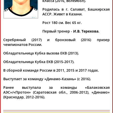
ФИЛИШТИНСКАЯ
класса (2016, волейбол).
Родилась в г. Салават, Башкирская
АССР. Живет в Казани.
Ваш запрос: "Ирина ФИЛИШТИНСКАЯ (УРАЛЕВА)"
Рост 180 см. Вес 65 кг.
По условиям запроса публикаций нет
Первый тренер -
И.В. Терехова
.
Серебряный (2017) и бронзовый (2016) призер
чемпионатов России.
Обладательница Кубка вызова ЕКВ (2013).
ТАБЛО АКТИВНОСТИ
Обладательница Кубка ЕКВ (2015-2017).
В сборной команде России в 2011, 2015 и 2017 годах.
Выступает за команду «Динамо-Казань» (с 2016).
ЦЕЛИ ПРОЕКТА
КОНТАКТЫ
НАШИ КНОПКИ
РЕКЛАМА
Ранее выступала за команды «Балаковская
АЭС»/«Протон» (Саратовская обл., 2006-2012), «Динамо»
(Краснодар, 2012-2016).
Вопросы сотрудничества и совместной деятельности
inform@infosport.ru