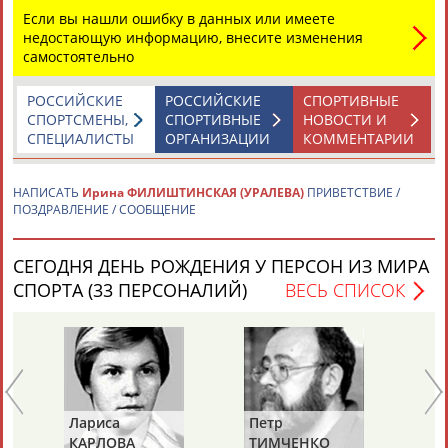
Адресов в новостной рассылке: 996
Если вы нашли ошибку в данных или имеете
недостающую информацию, внесите изменения
Подпишись
самостоятельно
©
Стадион, 1998-2026
РОССИЙСКИЕ
РОССИЙСКИЕ
СПОРТИВНЫЕ
Разработка и поддержка ООО НАИТ «Стадион»
СПОРТСМЕНЫ,
СПОРТИВНЫЕ
НОВОСТИ И
СПЕЦИАЛИСТЫ
ОРГАНИЗАЦИИ
КОММЕНТАРИИ
НАПИСАТЬ
Ирина ФИЛИШТИНСКАЯ (УРАЛЕВА)
ПРИВЕТСТВИЕ /
ПОЗДРАВЛЕНИЕ / СООБЩЕНИЕ
СЕГОДНЯ ДЕНЬ РОЖДЕНИЯ У ПЕРСОН ИЗ МИРА
СПОРТА (33 ПЕРСОНАЛИЙ)
ВЕСЬ СПИСОК
Лариса
Петр
Ел
КАРЛОВА
ТИМЧЕНКО
Д