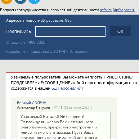
Вопросы сотрудничества и совместной деятельности
inform@infosport.ru
Адресов в новостной рассылке: 996
Подпишись
©
Стадион, 1998-2026
Разработка и поддержка ООО НАИТ «Стадион»
Уважаемые пользователи Вы можете написать ПРИВЕТСТВИЕ/
ПОЗДРАВЛЕНИЕ/СООБЩЕНИЕ любой персоне, информация о ко
содержится в нашей
БД Персоналий
!
Виталий ЛОГВИН
Александр Петухов
|
11:41
, 02 августа 2026 |
Уважаемый Виталий Николаевич!
От всей души желаю Вам неизменного
благополучия, прекрасного настроения и
неиссякаемого оптимизма. Пусть Ваша
деятельность на занимаемой должности