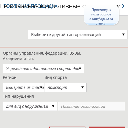
Региональные спортивные организации
РЕСУРСНАЯ ПЛОЩАДКА
Просмотры
материалов
платформы за
сутки:
47432
Выберите другой тип организаций
Органы управления, федерации, ВУЗы,
Академии и т.п.
Учреждения адаптивного спорта для
детей с ограниченными
Регион
Вид спорта
возможностями
Выберите из списка
Армспорт
Тип нарушения
Для лиц с нарушением
слуха