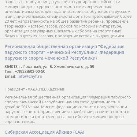
взрослых: от обучения до участия в турнирах российского и
международного уровня; использование современных
интерактивных методик подачи материала; обучение на русском
и английском языках; специалисты с опытом преподавания более
20 лет; направленность на общее развитие ребенка: проведение
творческих мастер-классов, уроков по истории и литературе,
организация регулярных шахматных сборов на спортивных
базах и в детских лагерях, проведение встреч с выдающимися
шахматистами; корпоративное обучение; онлайн обучение в
форме вебинаров и индивидуальных занятий, круглые столы
Региональная общественная организация “Федерация
российских и международных тренеров, организация фестивалей;
парусного спорта” Чеченской Республики (Федерация
онлайн трансляция мероприятий и турниров.
парусного спорта Чеченской Республики)
364013, г. Грозный, ул. Б. Хмельницкого, д. 59
Тел.: +7(928)603-00-50
Email:
info@chyf.ru
Президент - ХАДЖИЕВ Хаджиев
Региональная общественная организация “Федерация парусного
спорта” Чеченской Республики начала свою деятельность в
декабре 2016 года. Миссия федерации состоит в популяризации
парусного спорта, привлечении и содействии развитию спорта в
этом регионе и спортсменов на российских и международных
соревнованиях.
Сибирская Ассоциация Айкидо (САА)