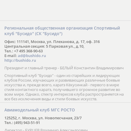
Региональная общественная организация Спортивный
клуб "Бусидо" (СК "Бусидо")
Офис: 111141, Москва, ул. Плеханова, д. 17, оф. 316
Центральная секция: 5 Парковая ул., д.10,
Тел.: +7 495 368-90-63
E-mail:
ad@bushido.ru
http://bushido.ru
Президент и главный тренер - БЕЛЫЙ Константин Владимирович
Спортивный клуб "Бусидо" - один из старейших и лидирующих
клубов России, изучающих и развивающих различные боевые
искусства и, прежде всего, каратэ Кёкусинкай - первого в мире
стиля контактного каратэ, получившего огромное развитие во
всем мире. Однако, спектр интересов клуба распространяется на
все без исключения виды и стили боевых искусств.
Авиамодельный клуб МГС РОСТО
125252, г. Москва, ул. Новопесчаная, 23/7
Тел.: (495) 943-51-91
Директор - БУРЦЕВ Владимир Александрович