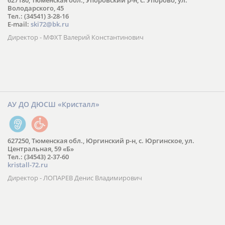
627180, Тюменская обл., Упоровский р-н, с. Упорово, ул.
Володарского, 45
Тел.: (34541) 3-28-16
E-mail:
ski72@bk.ru
Директор - МФХТ Валерий Константинович
АУ ДО ДЮСШ «Кристалл»
627250, Тюменская обл., Юргинский р-н, с. Юргинское, ул.
Центральная, 59 «Б»
Тел.: (34543) 2-37-60
kristall-72.ru
Директор - ЛОПАРЕВ Денис Владимирович