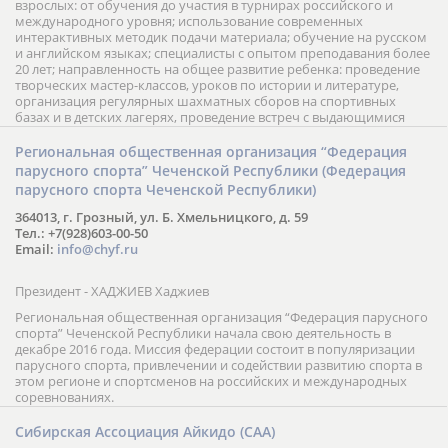
взрослых: от обучения до участия в турнирах российского и
международного уровня; использование современных
интерактивных методик подачи материала; обучение на русском
и английском языках; специалисты с опытом преподавания более
20 лет; направленность на общее развитие ребенка: проведение
творческих мастер-классов, уроков по истории и литературе,
организация регулярных шахматных сборов на спортивных
базах и в детских лагерях, проведение встреч с выдающимися
шахматистами; корпоративное обучение; онлайн обучение в
форме вебинаров и индивидуальных занятий, круглые столы
Региональная общественная организация “Федерация
российских и международных тренеров, организация фестивалей;
парусного спорта” Чеченской Республики (Федерация
онлайн трансляция мероприятий и турниров.
парусного спорта Чеченской Республики)
364013, г. Грозный, ул. Б. Хмельницкого, д. 59
Тел.: +7(928)603-00-50
Email:
info@chyf.ru
Президент - ХАДЖИЕВ Хаджиев
Региональная общественная организация “Федерация парусного
спорта” Чеченской Республики начала свою деятельность в
декабре 2016 года. Миссия федерации состоит в популяризации
парусного спорта, привлечении и содействии развитию спорта в
этом регионе и спортсменов на российских и международных
соревнованиях.
Сибирская Ассоциация Айкидо (САА)