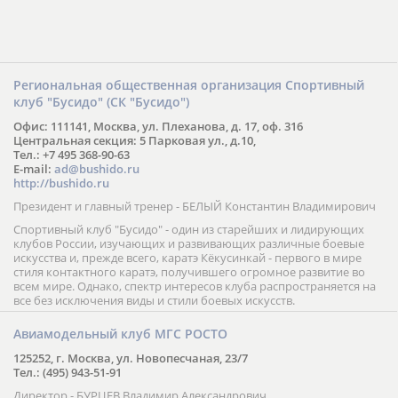
Региональная общественная организация Спортивный
клуб "Бусидо" (СК "Бусидо")
Офис: 111141, Москва, ул. Плеханова, д. 17, оф. 316
Центральная секция: 5 Парковая ул., д.10,
Тел.: +7 495 368-90-63
E-mail:
ad@bushido.ru
http://bushido.ru
Президент и главный тренер - БЕЛЫЙ Константин Владимирович
Спортивный клуб "Бусидо" - один из старейших и лидирующих
клубов России, изучающих и развивающих различные боевые
искусства и, прежде всего, каратэ Кёкусинкай - первого в мире
стиля контактного каратэ, получившего огромное развитие во
всем мире. Однако, спектр интересов клуба распространяется на
все без исключения виды и стили боевых искусств.
Авиамодельный клуб МГС РОСТО
125252, г. Москва, ул. Новопесчаная, 23/7
Тел.: (495) 943-51-91
Директор - БУРЦЕВ Владимир Александрович