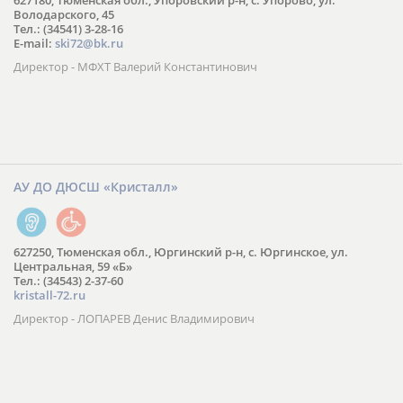
627180, Тюменская обл., Упоровский р-н, с. Упорово, ул.
Володарского, 45
Тел.: (34541) 3-28-16
E-mail:
ski72@bk.ru
Директор - МФХТ Валерий Константинович
АУ ДО ДЮСШ «Кристалл»
627250, Тюменская обл., Юргинский р-н, с. Юргинское, ул.
Центральная, 59 «Б»
Тел.: (34543) 2-37-60
kristall-72.ru
Директор - ЛОПАРЕВ Денис Владимирович