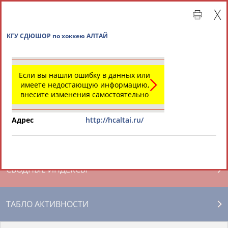
КГУ СДЮШОР по хоккею АЛТАЙ
Если вы нашли ошибку в данных или
имеете недостающую информацию,
внесите изменения самостоятельно
Адрес
http://hcaltai.ru/
Главная »
Региональные спортивные организации
СВОДНЫЕ ИНДЕКСЫ
ТАБЛО АКТИВНОСТИ