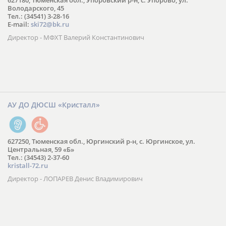
627180, Тюменская обл., Упоровский р-н, с. Упорово, ул.
Володарского, 45
Тел.: (34541) 3-28-16
E-mail:
ski72@bk.ru
Директор - МФХТ Валерий Константинович
АУ ДО ДЮСШ «Кристалл»
627250, Тюменская обл., Юргинский р-н, с. Юргинское, ул.
Центральная, 59 «Б»
Тел.: (34543) 2-37-60
kristall-72.ru
Директор - ЛОПАРЕВ Денис Владимирович