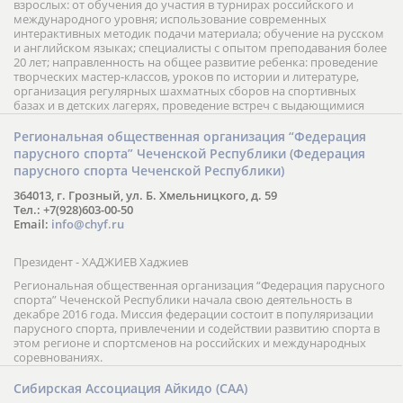
взрослых: от обучения до участия в турнирах российского и
международного уровня; использование современных
интерактивных методик подачи материала; обучение на русском
и английском языках; специалисты с опытом преподавания более
20 лет; направленность на общее развитие ребенка: проведение
творческих мастер-классов, уроков по истории и литературе,
организация регулярных шахматных сборов на спортивных
базах и в детских лагерях, проведение встреч с выдающимися
шахматистами; корпоративное обучение; онлайн обучение в
форме вебинаров и индивидуальных занятий, круглые столы
Региональная общественная организация “Федерация
российских и международных тренеров, организация фестивалей;
парусного спорта” Чеченской Республики (Федерация
онлайн трансляция мероприятий и турниров.
парусного спорта Чеченской Республики)
364013, г. Грозный, ул. Б. Хмельницкого, д. 59
Тел.: +7(928)603-00-50
Email:
info@chyf.ru
Президент - ХАДЖИЕВ Хаджиев
Региональная общественная организация “Федерация парусного
спорта” Чеченской Республики начала свою деятельность в
декабре 2016 года. Миссия федерации состоит в популяризации
парусного спорта, привлечении и содействии развитию спорта в
этом регионе и спортсменов на российских и международных
соревнованиях.
Сибирская Ассоциация Айкидо (САА)