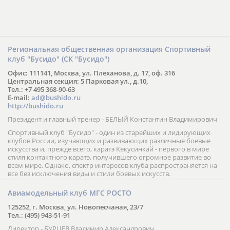
Региональная общественная организация Спортивный
клуб "Бусидо" (СК "Бусидо")
Офис: 111141, Москва, ул. Плеханова, д. 17, оф. 316
Центральная секция: 5 Парковая ул., д.10,
Тел.: +7 495 368-90-63
E-mail:
ad@bushido.ru
http://bushido.ru
Президент и главный тренер - БЕЛЫЙ Константин Владимирович
Спортивный клуб "Бусидо" - один из старейших и лидирующих
клубов России, изучающих и развивающих различные боевые
искусства и, прежде всего, каратэ Кёкусинкай - первого в мире
стиля контактного каратэ, получившего огромное развитие во
всем мире. Однако, спектр интересов клуба распространяется на
все без исключения виды и стили боевых искусств.
Авиамодельный клуб МГС РОСТО
125252, г. Москва, ул. Новопесчаная, 23/7
Тел.: (495) 943-51-91
Директор - БУРЦЕВ Владимир Александрович