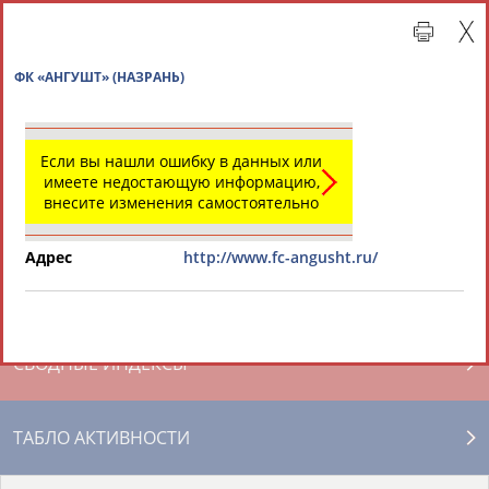
ФК «АНГУШТ» (НАЗРАНЬ)
Если вы нашли ошибку в данных или
имеете недостающую информацию,
внесите изменения самостоятельно
Адрес
http://www.fc-angusht.ru/
Главная »
Региональные спортивные организации
СВОДНЫЕ ИНДЕКСЫ
ТАБЛО АКТИВНОСТИ