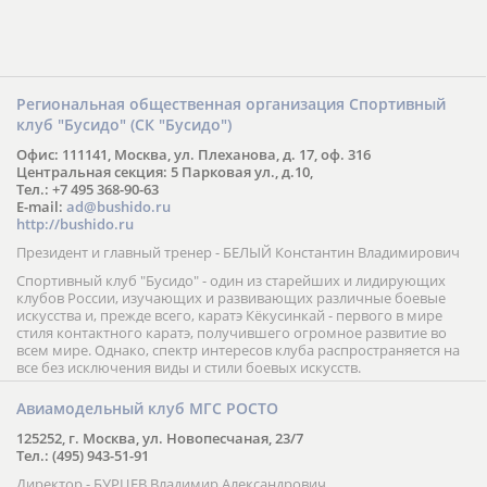
Региональная общественная организация Спортивный
клуб "Бусидо" (СК "Бусидо")
Офис: 111141, Москва, ул. Плеханова, д. 17, оф. 316
Центральная секция: 5 Парковая ул., д.10,
Тел.: +7 495 368-90-63
E-mail:
ad@bushido.ru
http://bushido.ru
Президент и главный тренер - БЕЛЫЙ Константин Владимирович
Спортивный клуб "Бусидо" - один из старейших и лидирующих
клубов России, изучающих и развивающих различные боевые
искусства и, прежде всего, каратэ Кёкусинкай - первого в мире
стиля контактного каратэ, получившего огромное развитие во
всем мире. Однако, спектр интересов клуба распространяется на
все без исключения виды и стили боевых искусств.
Авиамодельный клуб МГС РОСТО
125252, г. Москва, ул. Новопесчаная, 23/7
Тел.: (495) 943-51-91
Директор - БУРЦЕВ Владимир Александрович