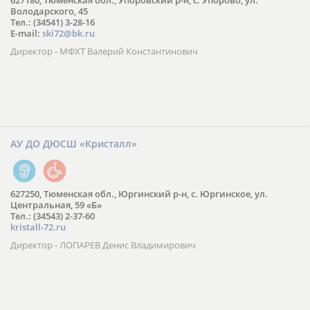
627180, Тюменская обл., Упоровский р-н, с. Упорово, ул.
Володарского, 45
Тел.: (34541) 3-28-16
E-mail:
ski72@bk.ru
Директор - МФХТ Валерий Константинович
АУ ДО ДЮСШ «Кристалл»
627250, Тюменская обл., Юргинский р-н, с. Юргинское, ул.
Центральная, 59 «Б»
Тел.: (34543) 2-37-60
kristall-72.ru
Директор - ЛОПАРЕВ Денис Владимирович