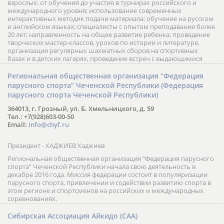
взрослых: от обучения до участия в турнирах российского и
международного уровня; использование современных
интерактивных методик подачи материала; обучение на русском
и английском языках; специалисты с опытом преподавания более
20 лет; направленность на общее развитие ребенка: проведение
творческих мастер-классов, уроков по истории и литературе,
организация регулярных шахматных сборов на спортивных
базах и в детских лагерях, проведение встреч с выдающимися
шахматистами; корпоративное обучение; онлайн обучение в
форме вебинаров и индивидуальных занятий, круглые столы
Региональная общественная организация “Федерация
российских и международных тренеров, организация фестивалей;
парусного спорта” Чеченской Республики (Федерация
онлайн трансляция мероприятий и турниров.
парусного спорта Чеченской Республики)
364013, г. Грозный, ул. Б. Хмельницкого, д. 59
Тел.: +7(928)603-00-50
Email:
info@chyf.ru
Президент - ХАДЖИЕВ Хаджиев
Региональная общественная организация “Федерация парусного
спорта” Чеченской Республики начала свою деятельность в
декабре 2016 года. Миссия федерации состоит в популяризации
парусного спорта, привлечении и содействии развитию спорта в
этом регионе и спортсменов на российских и международных
соревнованиях.
Сибирская Ассоциация Айкидо (САА)