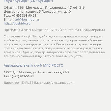
клуб "Бусидо" (СК "Бусидо")
Офис: 111141, Москва, ул. Плеханова, д. 17, оф. 316
Центральная секция: 5 Парковая ул., д.10,
Тел.: +7 495 368-90-63
E-mail:
ad@bushido.ru
http://bushido.ru
Президент и главный тренер - БЕЛЫЙ Константин Владимирович
Спортивный клуб "Бусидо" - один из старейших и лидирующих
клубов России, изучающих и развивающих различные боевые
искусства и, прежде всего, каратэ Кёкусинкай - первого в мире
стиля контактного каратэ, получившего огромное развитие во
всем мире. Однако, спектр интересов клуба распространяется на
все без исключения виды и стили боевых искусств.
Авиамодельный клуб МГС РОСТО
125252, г. Москва, ул. Новопесчаная, 23/7
Тел.: (495) 943-51-91
Директор - БУРЦЕВ Владимир Александрович