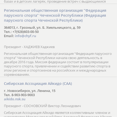
базах и в детских лагерях, проведение встреч с выдающимися
шахматистами; корпоративное обучение; онлайн обучение в
форме вебинаров и индивидуальных занятий, круглые столы
Региональная общественная организация “Федерация
российских и международных тренеров, организация фестивалей;
парусного спорта” Чеченской Республики (Федерация
онлайн трансляция мероприятий и турниров.
парусного спорта Чеченской Республики)
364013, г. Грозный, ул. Б. Хмельницкого, д. 59
Тел.: +7(928)603-00-50
Email:
info@chyf.ru
Президент - ХАДЖИЕВ Хаджиев
Региональная общественная организация “Федерация парусного
спорта” Чеченской Республики начала свою деятельность в
декабре 2016 года. Миссия федерации состоит в популяризации
парусного спорта, привлечении и содействии развитию спорта в
этом регионе и спортсменов на российских и международных
соревнованиях.
Сибирская Ассоциация Айкидо (САА)
г. Новосибирск, ул. Ленина, 15
Тел. 8-903-903-9003
aikido.nsk.su
Президент - СОСНОВСКИЙ Виктор Леонидович
Сибирская Ассоциация Айкидо является коллективным членом и
учредителем Международной Евро-Азиатской Федерации Айкидо