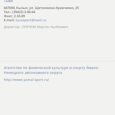
Тыва
667000, Кызыл, ул. Щетинкина-Кравченко, 25
Тел.: (39422) 2-06-64
Факс: 2-33-09
E-mail:
tuvasport@mail.ru
Директор - ООРЖАК Мерген Чылбаевич
Агентство по физической культуре и спорту Ямало-
Ненецкого автономного округа
http://www.yamal-sport.ru/