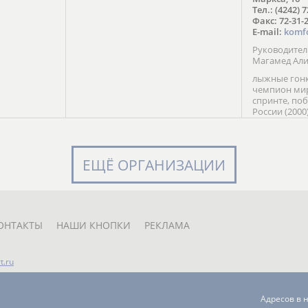
в Солт-
Тел.: (4242) 
сто;
Факс: 72-31-
E-mail:
komf
Руководите
Магамед Ал
лыжные гонк
чемпион мир
спринте, по
России (2000
команды Рос
мастер спор
класса, сер
Универсиады
ЕЩЁ ОРГАНИЗАЦИИ
Кубка России
мастер спор
первенств Ро
юниорской 
России Е. Кр
ОНТАКТЫ
НАШИ КНОПКИ
РЕКЛАМА
t.ru
Адресов в 