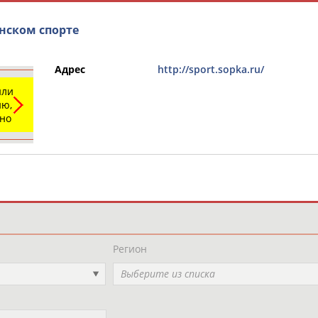
инском спорте
Адрес
http://sport.sopka.ru/
или
ю,
ьно
и
РЕСУРСНАЯ ПЛОЩАДКА
ТАБЛО АК
Регион
Выберите из списка