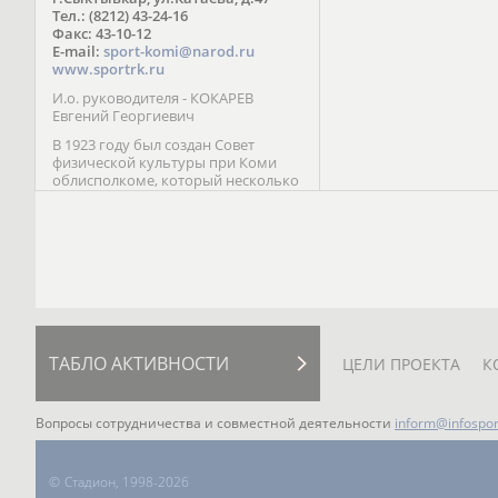
Паралимпийских играх 
Тел.: (8212) 43-24-16
Лейк-Сити (2002) 5-е ме
Факс: 43-10-12
E-mail:
sport-komi@narod.ru
www.sportrk.ru
И.о. руководителя - КОКАРЕВ
Евгений Георгиевич
В 1923 году был создан Совет
физической культуры при Коми
облисполкоме, который несколько
раз реорганизовывался; с 1994 года
существует как Министерство
физической культуры, спорта и
туризма Республики Коми.
ТАБЛО АКТИВНОСТИ
ЦЕЛИ ПРОЕКТА
К
Вопросы сотрудничества и совместной деятельности
inform@infospor
©
Стадион, 1998-2026