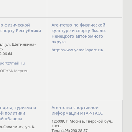
по физической
Агентство по физической
 спорту Республики
культуре и спорту Ямало-
Ненецкого автономного
округа
ыл, ул. Щетинкина-
25
http://www.yamal-sport.ru/
 2-06-64
9
port@mail.ru
 ООРЖАК Мерген
спорта, туризма и
Агентство спортивной
й политики
информации ИТАР-ТАСС
ой области
125009, г. Москва, Тверской бул.,
10/12
-Сахалинск, ул. К.
Тел.: (495) 290-28-37