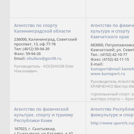
Агентство по спорту
Агентство по физич
Калининградской области
культуре и спорту
Камчатского края
236000, Калининград, Советский
проспект, 13, оф.77-78
683000, Петропавловс
Тел: (4012) 59-94-39
Камчатский, ул. Совет
Факс: 59-94-26
Тел.: (4152) 42-10-77
Email:
ohulkov@gov39.ru
Факс: (4152) 42-11-15
E-mail:
Руководитель - КОСЕНКОВ Олег
kamsport@mail.kamch
Николаевич
www.kamsport.ru
Руководитель Агентств
КРАВЧЕНКО Виктор Ив
горнолыжный спорт: 
мастера спорта — бро
призер Кубка мира (199
обладатель Кубка Европ
Агентство по физической
Агентство Республи
Зеленская; бронзовый
культуре, спорту и туризму
физкультуре и спор
Паралимпийских игр в 
Республики Коми
Сити (2002) А. Мошкин;
http://www.sportrk.ru
спорта международного
167023, г. Сыктывкар,
Мирясова, занявшая н
г.Сыктывкар, ул.Катаева, д.47