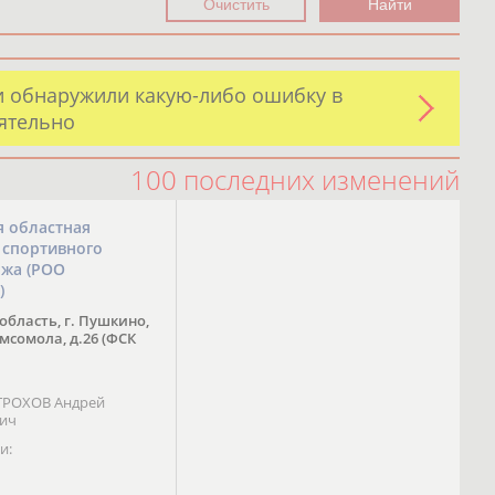
и обнаружили какую-либо ошибку в
оятельно
100 последних изменений
я областная
 спортивного
ожа (РОО
)
область, г. Пушкино,
омсомола, д.26 (ФСК
 ТРОХОВ Андрей
вич
и: