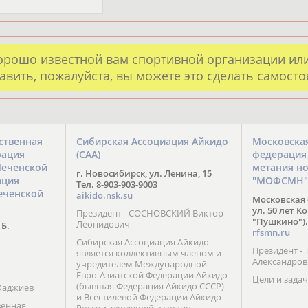
орошо известной вам спортивной организации ил
авить, пожалуйста, вы можете это сделать самост
ственная
Сибирская Ассоциация Айкидо
Московска
рация
(САА)
федерация
Чеченской
метания н
г. Новосибирск, ул. Ленина, 15
ация
"МОФСМН"
Тел. 8-903-903-9003
еченской
aikido.nsk.su
Московская 
ул. 50 лет К
Президент - СОСНОВСКИЙ Виктор
"Пушкино").
Леонидович
 Б.
rfsmn.ru
Сибирская Ассоциация Айкидо
Президент -
является коллективным членом и
Александро
учредителем Международной
Евро-Азиатской Федерации Айкидо
Цели и задач
(бывшая Федерация Айкидо СССР)
Хаджиев
и Всестилевой Федерации Айкидо
венная