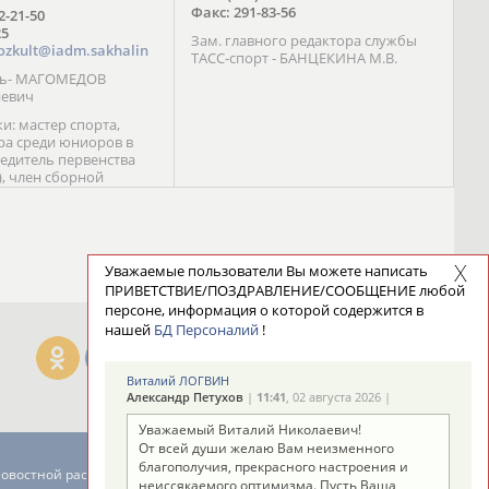
Факс: 291-83-56
72-21-50
25
Зам. главного редактора службы
ozkult@iadm.sakhalin
ТАСС-спорт - БАНЦЕКИНА М.В.
ль- МАГОМЕДОВ
иевич
и: мастер спорта,
а среди юниоров в
бедитель первенства
), член сборной
сии С. Новиков;
та международного
ебряный призер
 (1999), победитель
 (1999) В. Разницын;
Уважаемые пользователи Вы можете написать
та, победитель
ПРИВЕТСТВИЕ/ПОЗДРАВЛЕНИЕ/СООБЩЕНИЕ любой
ссии (1999, 2000), член
персоне, информация о которой содержится в
сборной команды
нашей
БД Персоналий
!
авцова;
Виталий ЛОГВИН
Александр Петухов
|
11:41
, 02 августа 2026 |
Уважаемый Виталий Николаевич!
От всей души желаю Вам неизменного
благополучия, прекрасного настроения и
новостной рассылке: 996
неиссякаемого оптимизма. Пусть Ваша