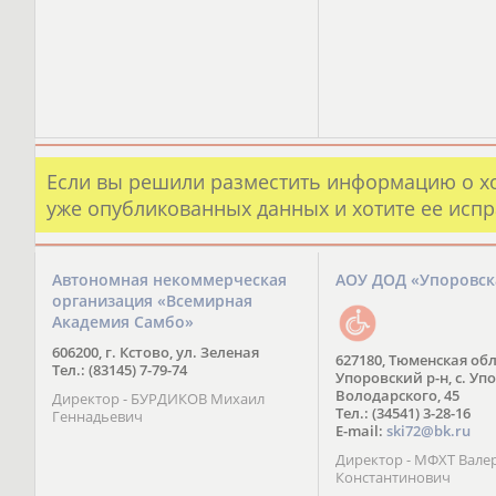
Если вы решили разместить информацию о х
уже опубликованных данных и хотите ее испр
Автономная некоммерческая
АОУ ДОД «Упоровс
организация «Всемирная
Академия Самбо»
606200, г. Кстово, ул. Зеленая
627180, Тюменская обл
Тел.: (83145) 7-79-74
Упоровский р-н, с. Упо
Володарского, 45
Директор - БУРДИКОВ Михаил
Тел.: (34541) 3-28-16
Геннадьевич
E-mail:
ski72@bk.ru
Директор - МФХТ Вале
Константинович