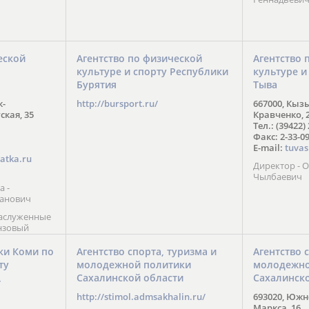
еской
Агентство по физической
Агентство 
культуре и спорту Республики
культуре и
Бурятия
Тыва
к-
http://bursport.ru/
667000, Кыз
ская, 35
Кравченко, 
Тел.: (39422)
Факс: 2-33-0
E-mail:
tuvas
atka.ru
Директор -
Чылбаевич
а -
анович
заслуженные
нзовый
7),
ы (2002) В.
ки Коми по
Агентство спорта, туризма и
Агентство 
 призер
ту
молодежной политики
молодежно
Солт-Лейк-
Сахалинской области
Сахалинск
 мастер
/
 класса О.
http://stimol.admsakhalin.ru/
693020, Южно
а
Маркса, 16