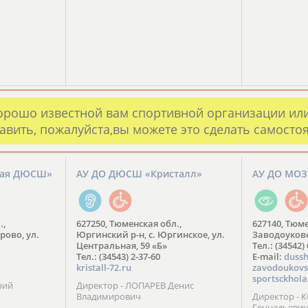
орошо известной вам спортивной организации ил
авить, пожалуйста,вы можете это сделать самосто
кая ДЮСШ»
АУ ДО ДЮСШ «Кристалл»
АУ ДО МО
.,
627250, Тюменская обл.,
627140, Тюме
рово, ул.
Юргинский р-н, с. Юргинское, ул.
Заводоуковск
Центральная, 59 «Б»
Тел.: (34542)
Тел.: (34543) 2-37-60
​E-mail:
dussh
kristall-72.ru
zavodoukovs
sportsckhola
рий
Директор - ЛОПАРЕВ Денис
Владимирович
Директор - 
Геннадьеви