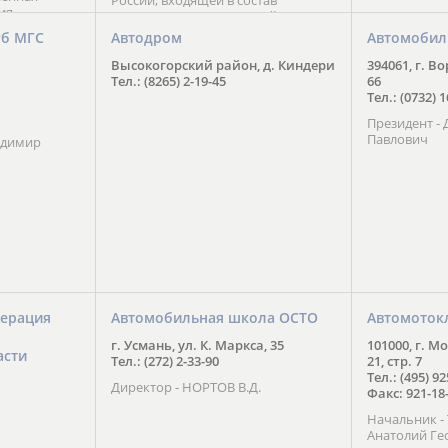
России, входящей в состав
ия
Национального Совета Айкидо
ченской
России, президентом которого
уб МГС
Автодром
Автомобил
ою
является С. В. Киреенко
 2016 года.
Высокогорский район, д. Киндери
394061, г. В
тоит в
Тел.: (8265) 2-19-45
66
ого спорта,
Тел.: (0732) 
твии
Президент -
м регионе и
Павлович
ских и
адимир
нованиях.
ерация
Автомобильная школа ОСТО
Автомоток
г. Усмань, ул. К. Маркса, 35
101000, г. М
асти
Тел.: (272) 2-33-90
21, стр. 7
Тел.: (495) 9
Директор - НОРТОВ В.Д.
Факс: 921-18
Начальник 
Анатолий Ге