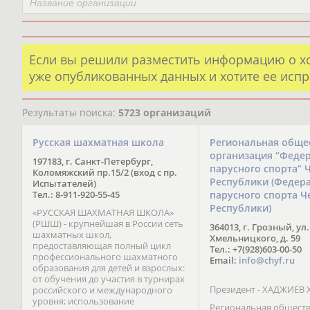
Если вы решили разместить информацию о х
уже опубликованных данных и хотите ее испр
Результаты поиска:
5723 организаций
Русская шахматная школа
Региональная обще
организация “Феде
197183, г. Санкт-Петербург,
парусного спорта” 
Коломяжский пр.15/2 (вход с пр.
Республики (Федер
Испытателей)
Тел.: 8-911-920-55-45
парусного спорта Ч
Республики)
«РУССКАЯ ШАХМАТНАЯ ШКОЛА»
(РШШ) - крупнейшая в России сеть
364013, г. Грозный, ул.
шахматных школ,
Хмельницкого, д. 59
предоставляющая полный цикл
Тел.: +7(928)603-00-50
профессионального шахматного
Email:
info@chyf.ru
образования для детей и взрослых:
от обучения до участия в турнирах
Президент - ХАДЖИЕВ 
российского и международного
уровня; использование
Региональная общест