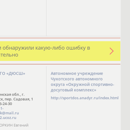
и обнаружили какую-либо ошибку в
ятельно
ЗГО «ДЮСШ»
Автономное учреждение
Чукотского автономного
округа «Окружной спортивно-
досуговый комплекс»
нская обл., г.
http://sportdos.anadyr.ru/index.html
, пер. Садовая, 1
 6-24-30
1-
k@mail.ru
2.ucoz.ru
КОРКИН Евгений
ч