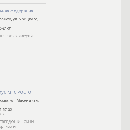
ьная федерация
оронеж, ул. Урицкого,
16-21-01
 ДРОЗДОВ Валерий
луб МГС РОСТО
осква, ул. Мясницкая,
25-57-02
-03
- ТВЕРДОШИНСКИЙ
оргиевич