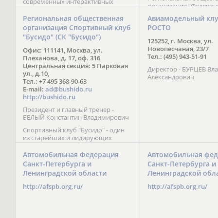
современных интерактивных
организация “Федерац
методик подачи материала;
парусного спорта” Че
обучение на русском и английском
Региональная общественная
Авиамодельный кл
Республики начала св
языках; специалисты с опытом
организация Спортивный клуб
РОСТО
деятельность в декабре
преподавания более 20 лет;
"Бусидо" (СК "Бусидо")
Миссия федерации сос
направленность на общее
125252, г. Москва, ул.
популяризации парусн
развитие ребенка: проведение
Новопесчаная, 23/7
Офис: 111141, Москва, ул.
привлечении и содейс
творческих мастер-классов, уроков
Тел.: (495) 943-51-91
Плеханова, д. 17, оф. 316
развитию спорта в это
по истории и литературе,
Центральная секция: 5 Парковая
спортсменов на россий
Директор - БУРЦЕВ Вл
организация регулярных
ул., д.10,
международных сорев
Александрович
шахматных сборов на спортивных
Тел.: +7 495 368-90-63
базах и в детских лагерях,
E-mail:
ad@bushido.ru
проведение встреч с выдающимися
http://bushido.ru
шахматистами; корпоративное
Президент и главный тренер -
обучение; онлайн обучение в
БЕЛЫЙ Константин Владимирович
форме вебинаров и
индивидуальных занятий, круглые
Спортивный клуб "Бусидо" - один
столы российских и
из старейших и лидирующих
международных тренеров,
клубов России, изучающих и
организация фестивалей; онлайн
развивающих различные боевые
Автомобильная Федерация
Автомобильная фед
трансляция мероприятий и
искусства и, прежде всего, каратэ
Санкт-Петербурга и
Санкт-Петербурга и
турниров.
Кёкусинкай - первого в мире стиля
Ленинградской области
Ленинградской обл
контактного каратэ, получившего
огромное развитие во всем
http://afspb.org.ru/
http://afspb.org.ru/
мире. Однако, спектр интересов
клуба распространяется на все без
исключения виды и стили боевых
искусств.