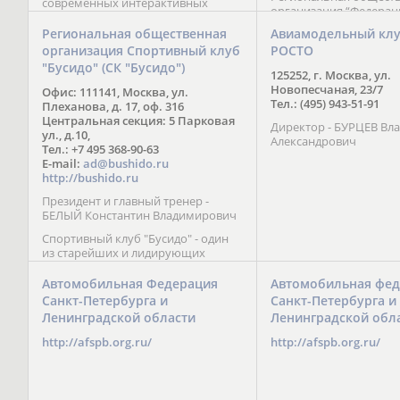
современных интерактивных
организация “Федерац
методик подачи материала;
парусного спорта” Че
обучение на русском и английском
Региональная общественная
Авиамодельный кл
Республики начала св
языках; специалисты с опытом
организация Спортивный клуб
РОСТО
деятельность в декабре
преподавания более 20 лет;
"Бусидо" (СК "Бусидо")
Миссия федерации сос
направленность на общее
125252, г. Москва, ул.
популяризации парусн
развитие ребенка: проведение
Новопесчаная, 23/7
Офис: 111141, Москва, ул.
привлечении и содейс
творческих мастер-классов, уроков
Тел.: (495) 943-51-91
Плеханова, д. 17, оф. 316
развитию спорта в это
по истории и литературе,
Центральная секция: 5 Парковая
спортсменов на россий
Директор - БУРЦЕВ Вл
организация регулярных
ул., д.10,
международных сорев
Александрович
шахматных сборов на спортивных
Тел.: +7 495 368-90-63
базах и в детских лагерях,
E-mail:
ad@bushido.ru
проведение встреч с выдающимися
http://bushido.ru
шахматистами; корпоративное
Президент и главный тренер -
обучение; онлайн обучение в
БЕЛЫЙ Константин Владимирович
форме вебинаров и
индивидуальных занятий, круглые
Спортивный клуб "Бусидо" - один
столы российских и
из старейших и лидирующих
международных тренеров,
клубов России, изучающих и
организация фестивалей; онлайн
развивающих различные боевые
Автомобильная Федерация
Автомобильная фед
трансляция мероприятий и
искусства и, прежде всего, каратэ
Санкт-Петербурга и
Санкт-Петербурга и
турниров.
Кёкусинкай - первого в мире стиля
Ленинградской области
Ленинградской обл
контактного каратэ, получившего
огромное развитие во всем
http://afspb.org.ru/
http://afspb.org.ru/
мире. Однако, спектр интересов
клуба распространяется на все без
исключения виды и стили боевых
искусств.