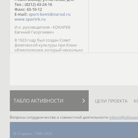
Паралимпийских играх 
Тел.: (8212) 43-24-16
Лейк-Сити (2002) 5-е ме
Факс: 43-10-12
E-mail:
sport-komi@narod.ru
www.sportrk.ru
И.о. руководителя - КОКАРЕВ
Евгений Георгиевич
В 1923 году был создан Совет
физической культуры при Коми
облисполкоме, который несколько
раз реорганизовывался; с 1994 года
существует как Министерство
физической культуры, спорта и
туризма Республики Коми.
ТАБЛО АКТИВНОСТИ
ЦЕЛИ ПРОЕКТА
К
Вопросы сотрудничества и совместной деятельности
inform@infospor
©
Стадион, 1998-2026