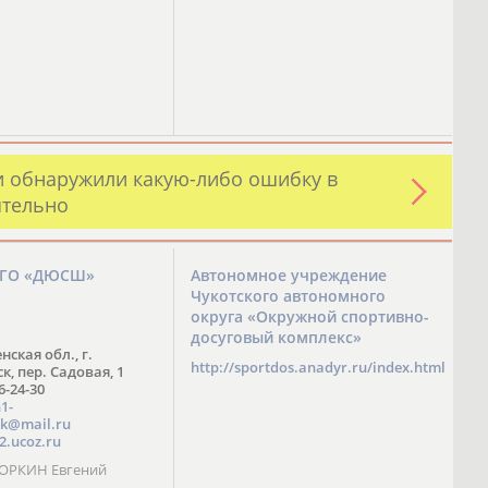
и обнаружили какую-либо ошибку в
ятельно
ЗГО «ДЮСШ»
Автономное учреждение
Чукотского автономного
округа «Окружной спортивно-
досуговый комплекс»
нская обл., г.
http://sportdos.anadyr.ru/index.html
, пер. Садовая, 1
 6-24-30
1-
k@mail.ru
2.ucoz.ru
КОРКИН Евгений
ч