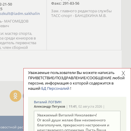
Факс: 291-83-56
72-21-50
25
Зам. главного редактора службы
ozkult@iadm.sakhalin
ТАСС-спорт - БАНЦЕКИНА М.В.
ль- МАГОМЕДОВ
иевич
и: мастер спорта,
а среди юниоров в
бедитель первенства
), член сборной
сии С. Новиков;
та международного
ебряный призер
 (1999), победитель
 (1999) В. Разницын;
Уважаемые пользователи Вы можете написать
та, победитель
ПРИВЕТСТВИЕ/ПОЗДРАВЛЕНИЕ/СООБЩЕНИЕ любой
ссии (1999, 2000), член
персоне, информация о которой содержится в
сборной команды
нашей
БД Персоналий
!
авцова;
Виталий ЛОГВИН
Александр Петухов
|
11:41
, 02 августа 2026 |
Уважаемый Виталий Николаевич!
От всей души желаю Вам неизменного
благополучия, прекрасного настроения и
новостной рассылке: 996
неиссякаемого оптимизма. Пусть Ваша