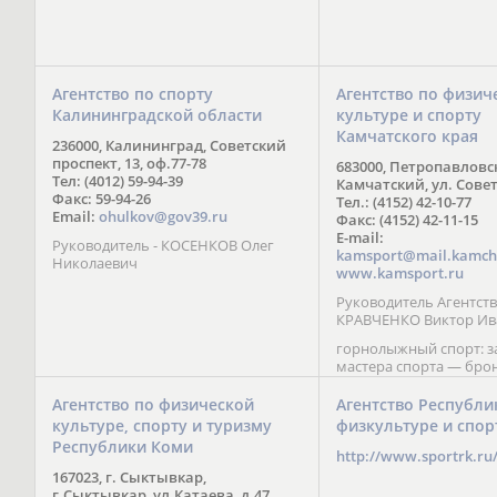
Агентство по спорту
Агентство по физич
Калининградской области
культуре и спорту
Камчатского края
236000, Калининград, Советский
проспект, 13, оф.77-78
683000, Петропавловс
Тел: (4012) 59-94-39
Камчатский, ул. Совет
Факс: 59-94-26
Тел.: (4152) 42-10-77
Email:
ohulkov@gov39.ru
Факс: (4152) 42-11-15
E-mail:
Руководитель - КОСЕНКОВ Олег
kamsport@mail.kamch
Николаевич
www.kamsport.ru
Руководитель Агентств
КРАВЧЕНКО Виктор Ив
горнолыжный спорт: 
мастера спорта — бро
призер Кубка мира (199
обладатель Кубка Европ
Агентство по физической
Агентство Республи
Зеленская; бронзовый
культуре, спорту и туризму
физкультуре и спор
Паралимпийских игр в 
Республики Коми
Сити (2002) А. Мошкин;
http://www.sportrk.ru
спорта международного
167023, г. Сыктывкар,
Мирясова, занявшая н
г.Сыктывкар, ул.Катаева, д.47