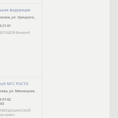
ьная федерация
оронеж, ул. Урицкого,
16-21-01
 ДРОЗДОВ Валерий
луб МГС РОСТО
осква, ул. Мясницкая,
25-57-02
-03
- ТВЕРДОШИНСКИЙ
оргиевич