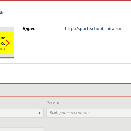
ва
Адрес
http://sport-school.chita.ru/
или
ю,
ьно
и
РЕСУРСНАЯ ПЛОЩАДКА
ТАБЛО АК
Регион
Выберите из списка