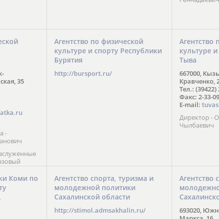
еской
Агентство по физической
Агентство 
культуре и спорту Республики
культуре и
Бурятия
Тыва
к-
http://bursport.ru/
667000, Кыз
ская, 35
Кравченко, 
Тел.: (39422)
Факс: 2-33-0
E-mail:
tuvas
atka.ru
Директор -
Чылбаевич
а -
анович
заслуженные
нзовый
7),
ы (2002) В.
ки Коми по
Агентство спорта, туризма и
Агентство 
 призер
ту
молодежной политики
молодежно
Солт-Лейк-
Сахалинской области
Сахалинск
 мастер
/
 класса О.
http://stimol.admsakhalin.ru/
693020, Южно
а
Маркса, 16