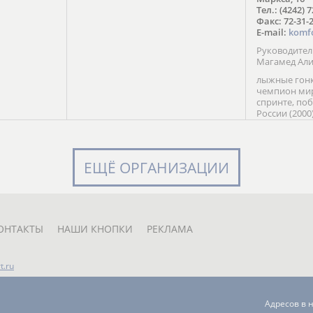
в Солт-
Тел.: (4242) 
сто;
Факс: 72-31-
E-mail:
komf
Руководите
Магамед Ал
лыжные гонк
чемпион мир
спринте, по
России (2000
команды Рос
мастер спор
класса, сер
Универсиады
ЕЩЁ ОРГАНИЗАЦИИ
Кубка России
мастер спор
первенств Ро
юниорской 
России Е. Кр
ОНТАКТЫ
НАШИ КНОПКИ
РЕКЛАМА
t.ru
Адресов в 