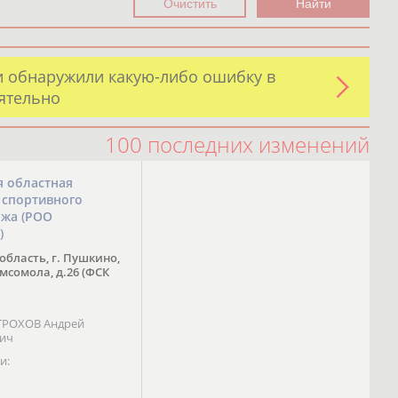
и обнаружили какую-либо ошибку в
оятельно
100 последних изменений
я областная
 спортивного
ожа (РОО
)
область, г. Пушкино,
омсомола, д.26 (ФСК
 ТРОХОВ Андрей
вич
и: