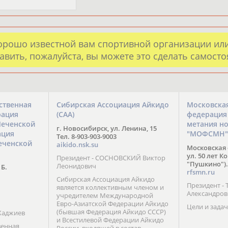
орошо известной вам спортивной организации ил
авить, пожалуйста, вы можете это сделать самост
ственная
Сибирская Ассоциация Айкидо
Московска
рация
(САА)
федерация
Чеченской
метания н
г. Новосибирск, ул. Ленина, 15
ация
"МОФСМН"
Тел. 8-903-903-9003
еченской
aikido.nsk.su
Московская 
ул. 50 лет К
Президент - СОСНОВСКИЙ Виктор
"Пушкино").
Леонидович
 Б.
rfsmn.ru
Сибирская Ассоциация Айкидо
Президент -
является коллективным членом и
Александро
учредителем Международной
Евро-Азиатской Федерации Айкидо
Цели и задач
(бывшая Федерация Айкидо СССР)
Хаджиев
и Всестилевой Федерации Айкидо
венная