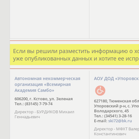
Если вы решили разместить информацию о х
уже опубликованных данных и хотите ее испр
Автономная некоммерческая
АОУ ДОД «Упоровс
организация «Всемирная
Академия Самбо»
606200, г. Кстово, ул. Зеленая
627180, Тюменская обл
Тел.: (83145) 7-79-74
Упоровский р-н, с. Упо
Володарского, 45
Директор - БУРДИКОВ Михаил
Тел.: (34541) 3-28-16
Геннадьевич
E-mail:
ski72@bk.ru
Директор - МФХТ Вале
Константинович