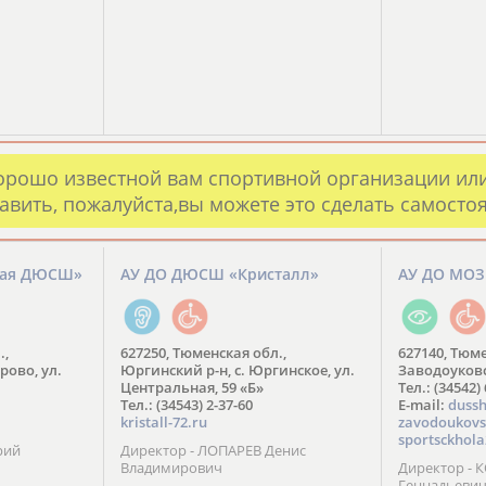
орошо известной вам спортивной организации ил
авить, пожалуйста,вы можете это сделать самосто
кая ДЮСШ»
АУ ДО ДЮСШ «Кристалл»
АУ ДО МО
.,
627250, Тюменская обл.,
627140, Тюме
рово, ул.
Юргинский р-н, с. Юргинское, ул.
Заводоуковск
Центральная, 59 «Б»
Тел.: (34542)
Тел.: (34543) 2-37-60
​E-mail:
dussh
kristall-72.ru
zavodoukovs
sportsckhola
рий
Директор - ЛОПАРЕВ Денис
Владимирович
Директор - 
Геннадьеви