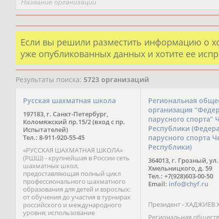
Если вы решили разместить информацию о х
уже опубликованных данных и хотите ее испр
Результаты поиска:
5723 организаций
Русская шахматная школа
Региональная обще
организация “Феде
197183, г. Санкт-Петербург,
парусного спорта” 
Коломяжский пр.15/2 (вход с пр.
Республики (Федер
Испытателей)
Тел.: 8-911-920-55-45
парусного спорта Ч
Республики)
«РУССКАЯ ШАХМАТНАЯ ШКОЛА»
(РШШ) - крупнейшая в России сеть
364013, г. Грозный, ул.
шахматных школ,
Хмельницкого, д. 59
предоставляющая полный цикл
Тел.: +7(928)603-00-50
профессионального шахматного
Email:
info@chyf.ru
образования для детей и взрослых:
от обучения до участия в турнирах
Президент - ХАДЖИЕВ 
российского и международного
уровня; использование
Региональная общест