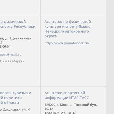
по физической
Агентство по физической
 спорту Республики
культуре и спорту Ямало-
Ненецкого автономного
округа
ыл, ул. Щетинкина-
25
http://www.yamal-sport.ru/
 2-06-64
9
port@mail.ru
 ООРЖАК Мерген
спорта, туризма и
Агентство спортивной
й политики
информации ИТАР-ТАСС
ой области
125009, г. Москва, Тверской бул.,
10/12
-Сахалинск, ул. К.
Тел.: (495) 290-28-37