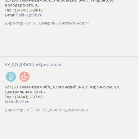
627180, Тюменская обл., Упоровский р-н, с. Упорово, ул.
Володарского, 45
Тел.: (34541) 3-28-16
E-mail:
ski72@bk.ru
Директор - МФХТ Валерий Константинович
АУ ДО ДЮСШ «Кристалл»
627250, Тюменская обл., Юргинский р-н, с. Юргинское, ул.
Центральная, 59 «Б»
Тел.: (34543) 2-37-60
kristall-72.ru
Директор - ЛОПАРЕВ Денис Владимирович