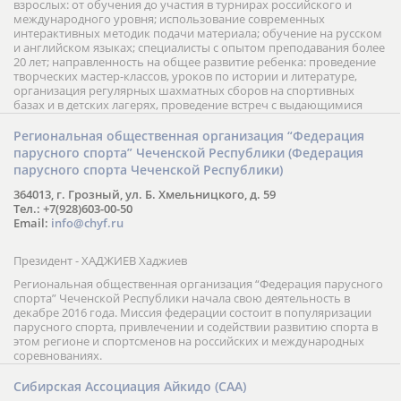
взрослых: от обучения до участия в турнирах российского и
международного уровня; использование современных
интерактивных методик подачи материала; обучение на русском
и английском языках; специалисты с опытом преподавания более
20 лет; направленность на общее развитие ребенка: проведение
творческих мастер-классов, уроков по истории и литературе,
организация регулярных шахматных сборов на спортивных
базах и в детских лагерях, проведение встреч с выдающимися
шахматистами; корпоративное обучение; онлайн обучение в
форме вебинаров и индивидуальных занятий, круглые столы
Региональная общественная организация “Федерация
российских и международных тренеров, организация фестивалей;
парусного спорта” Чеченской Республики (Федерация
онлайн трансляция мероприятий и турниров.
парусного спорта Чеченской Республики)
364013, г. Грозный, ул. Б. Хмельницкого, д. 59
Тел.: +7(928)603-00-50
Email:
info@chyf.ru
Президент - ХАДЖИЕВ Хаджиев
Региональная общественная организация “Федерация парусного
спорта” Чеченской Республики начала свою деятельность в
декабре 2016 года. Миссия федерации состоит в популяризации
парусного спорта, привлечении и содействии развитию спорта в
этом регионе и спортсменов на российских и международных
соревнованиях.
Сибирская Ассоциация Айкидо (САА)