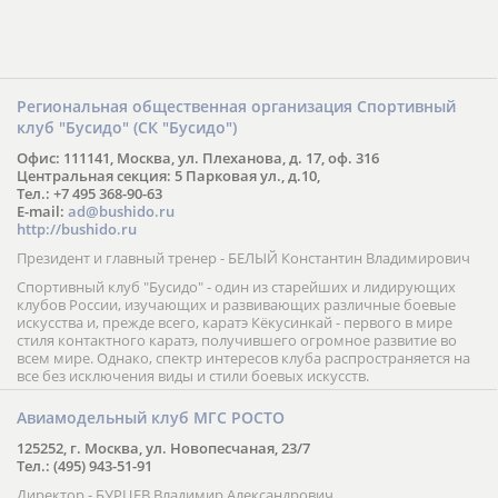
Региональная общественная организация Спортивный
клуб "Бусидо" (СК "Бусидо")
Офис: 111141, Москва, ул. Плеханова, д. 17, оф. 316
Центральная секция: 5 Парковая ул., д.10,
Тел.: +7 495 368-90-63
E-mail:
ad@bushido.ru
http://bushido.ru
Президент и главный тренер - БЕЛЫЙ Константин Владимирович
Спортивный клуб "Бусидо" - один из старейших и лидирующих
клубов России, изучающих и развивающих различные боевые
искусства и, прежде всего, каратэ Кёкусинкай - первого в мире
стиля контактного каратэ, получившего огромное развитие во
всем мире. Однако, спектр интересов клуба распространяется на
все без исключения виды и стили боевых искусств.
Авиамодельный клуб МГС РОСТО
125252, г. Москва, ул. Новопесчаная, 23/7
Тел.: (495) 943-51-91
Директор - БУРЦЕВ Владимир Александрович