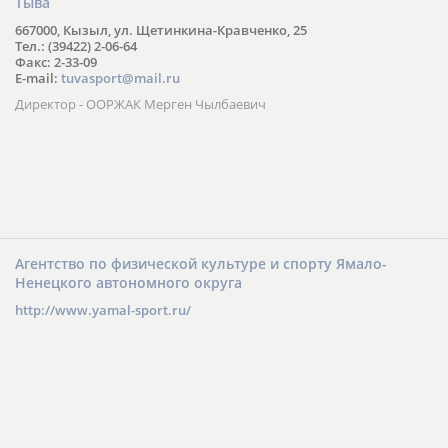
Тыва
667000, Кызыл, ул. Щетинкина-Кравченко, 25
Тел.: (39422) 2-06-64
Факс: 2-33-09
E-mail:
tuvasport@mail.ru
Директор - ООРЖАК Мерген Чылбаевич
Агентство по физической культуре и спорту Ямало-
Ненецкого автономного округа
http://www.yamal-sport.ru/