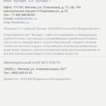
клуб "Бусидо" (СК "Бусидо")
Офис: 111141, Москва, ул. Плеханова, д. 17, оф. 316
Центральная секция: 5 Парковая ул., д.10,
Тел.: +7 495 368-90-63
E-mail:
ad@bushido.ru
http://bushido.ru
Президент и главный тренер - БЕЛЫЙ Константин Владимирович
Спортивный клуб "Бусидо" - один из старейших и лидирующих
клубов России, изучающих и развивающих различные боевые
искусства и, прежде всего, каратэ Кёкусинкай - первого в мире
стиля контактного каратэ, получившего огромное развитие во
всем мире. Однако, спектр интересов клуба распространяется на
все без исключения виды и стили боевых искусств.
Авиамодельный клуб МГС РОСТО
125252, г. Москва, ул. Новопесчаная, 23/7
Тел.: (495) 943-51-91
Директор - БУРЦЕВ Владимир Александрович