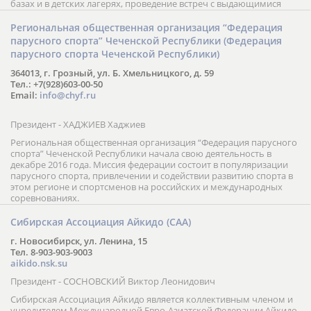
базах и в детских лагерях, проведение встреч с выдающимися
шахматистами; корпоративное обучение; онлайн обучение в
форме вебинаров и индивидуальных занятий, круглые столы
Региональная общественная организация “Федерация
российских и международных тренеров, организация фестивалей;
парусного спорта” Чеченской Республики (Федерация
онлайн трансляция мероприятий и турниров.
парусного спорта Чеченской Республики)
364013, г. Грозный, ул. Б. Хмельницкого, д. 59
Тел.: +7(928)603-00-50
Email:
info@chyf.ru
Президент - ХАДЖИЕВ Хаджиев
Региональная общественная организация “Федерация парусного
спорта” Чеченской Республики начала свою деятельность в
декабре 2016 года. Миссия федерации состоит в популяризации
парусного спорта, привлечении и содействии развитию спорта в
этом регионе и спортсменов на российских и международных
соревнованиях.
Сибирская Ассоциация Айкидо (САА)
г. Новосибирск, ул. Ленина, 15
Тел. 8-903-903-9003
aikido.nsk.su
Президент - СОСНОВСКИЙ Виктор Леонидович
Сибирская Ассоциация Айкидо является коллективным членом и
учредителем Международной Евро-Азиатской Федерации Айкидо