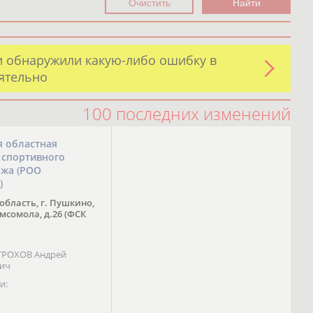
и обнаружили какую-либо ошибку в
оятельно
100 последних изменений
я областная
 спортивного
ожа (РОО
)
область, г. Пушкино,
омсомола, д.26 (ФСК
 ТРОХОВ Андрей
вич
и: