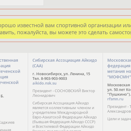
орошо известной вам спортивной организации ил
авить, пожалуйста, вы можете это сделать самост
ственная
Сибирская Ассоциация Айкидо
Московска
рация
(САА)
федерация
Чеченской
метания н
г. Новосибирск, ул. Ленина, 15
ация
"МОФСМН"
Тел. 8-903-903-9003
еченской
aikido.nsk.su
Московская 
ул. 50 лет К
Президент - СОСНОВСКИЙ Виктор
"Пушкино").
Леонидович
 Б.
rfsmn.ru
Сибирская Ассоциация Айкидо
Президент -
является коллективным членом и
Александро
учредителем Международной
Евро-Азиатской Федерации Айкидо
Цели и задач
(бывшая Федерация Айкидо СССР)
Хаджиев
и Всестилевой Федерации Айкидо
венная