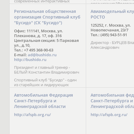
современных интерактивных
организация “Федерац
методик подачи материала;
парусного спорта” Че
обучение на русском и английском
Региональная общественная
Авиамодельный кл
Республики начала св
языках; специалисты с опытом
организация Спортивный клуб
РОСТО
деятельность в декабре
преподавания более 20 лет;
"Бусидо" (СК "Бусидо")
Миссия федерации сос
направленность на общее
125252, г. Москва, ул.
популяризации парусн
развитие ребенка: проведение
Новопесчаная, 23/7
Офис: 111141, Москва, ул.
привлечении и содейс
творческих мастер-классов, уроков
Тел.: (495) 943-51-91
Плеханова, д. 17, оф. 316
развитию спорта в это
по истории и литературе,
Центральная секция: 5 Парковая
спортсменов на россий
Директор - БУРЦЕВ Вл
организация регулярных
ул., д.10,
международных сорев
Александрович
шахматных сборов на спортивных
Тел.: +7 495 368-90-63
базах и в детских лагерях,
E-mail:
ad@bushido.ru
проведение встреч с выдающимися
http://bushido.ru
шахматистами; корпоративное
Президент и главный тренер -
обучение; онлайн обучение в
БЕЛЫЙ Константин Владимирович
форме вебинаров и
индивидуальных занятий, круглые
Спортивный клуб "Бусидо" - один
столы российских и
из старейших и лидирующих
международных тренеров,
клубов России, изучающих и
организация фестивалей; онлайн
развивающих различные боевые
Автомобильная Федерация
Автомобильная фед
трансляция мероприятий и
искусства и, прежде всего, каратэ
Санкт-Петербурга и
Санкт-Петербурга и
турниров.
Кёкусинкай - первого в мире стиля
Ленинградской области
Ленинградской обл
контактного каратэ, получившего
огромное развитие во всем
http://afspb.org.ru/
http://afspb.org.ru/
мире. Однако, спектр интересов
клуба распространяется на все без
исключения виды и стили боевых
искусств.