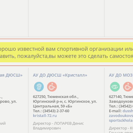
орошо известной вам спортивной организации ил
авить, пожалуйста,вы можете это сделать самосто
кая ДЮСШ»
АУ ДО ДЮСШ «Кристалл»
АУ ДО МО
.,
627250, Тюменская обл.,
627140, Тюме
рово, ул.
Юргинский р-н, с. Юргинское, ул.
Заводоуковск
Центральная, 59 «Б»
Тел.: (34542)
Тел.: (34543) 2-37-60
​E-mail:
dussh
kristall-72.ru
zavodoukovs
sportsckhola
рий
Директор - ЛОПАРЕВ Денис
Владимирович
Директор - 
Геннадьеви