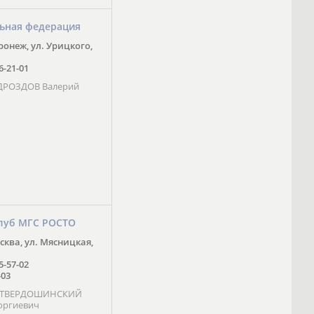
ьная федерация
оронеж, ул. Урицкого,
16-21-01
 ДРОЗДОВ Валерий
луб МГС РОСТО
осква, ул. Мясницкая,
25-57-02
-03
- ТВЕРДОШИНСКИЙ
оргиевич