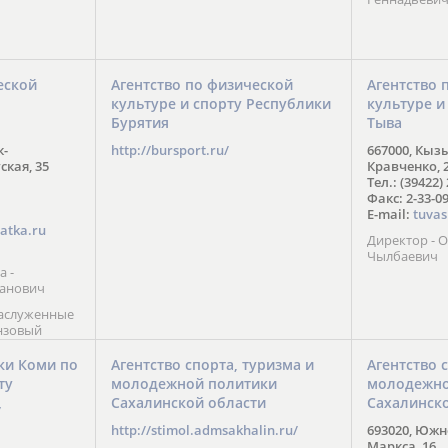
еской
Агентство по физической
Агентство 
культуре и спорту Республики
культуре и
Бурятия
Тыва
к-
http://bursport.ru/
667000, Кыз
ская, 35
Кравченко, 
Тел.: (39422)
Факс: 2-33-0
E-mail:
tuvas
atka.ru
Директор -
Чылбаевич
а -
анович
заслуженные
нзовый
7),
ы (2002) В.
ки Коми по
Агентство спорта, туризма и
Агентство 
 призер
ту
молодежной политики
молодежно
Солт-Лейк-
Сахалинской области
Сахалинск
 мастер
/
 класса О.
http://stimol.admsakhalin.ru/
693020, Южно
а
Маркса, 16