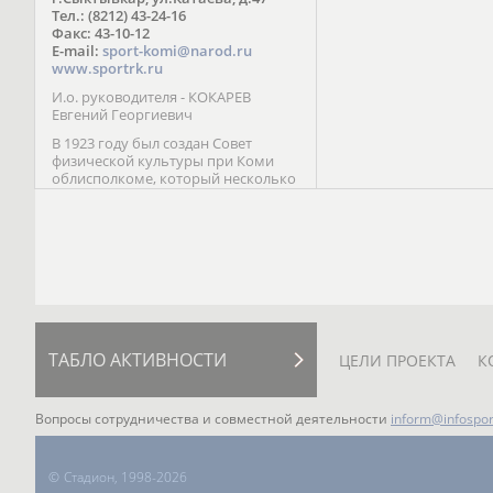
Паралимпийских играх 
Тел.: (8212) 43-24-16
Лейк-Сити (2002) 5-е ме
Факс: 43-10-12
E-mail:
sport-komi@narod.ru
www.sportrk.ru
И.о. руководителя - КОКАРЕВ
Евгений Георгиевич
В 1923 году был создан Совет
физической культуры при Коми
облисполкоме, который несколько
раз реорганизовывался; с 1994 года
существует как Министерство
физической культуры, спорта и
туризма Республики Коми.
ТАБЛО АКТИВНОСТИ
ЦЕЛИ ПРОЕКТА
К
Вопросы сотрудничества и совместной деятельности
inform@infospor
©
Стадион, 1998-2026