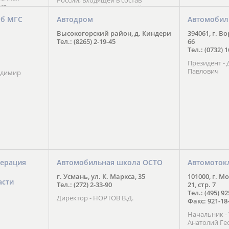
России, входящей в состав
ия
Национального Совета Айкидо
ченской
России, президентом которого
уб МГС
Автодром
Автомобил
ою
является С. В. Киреенко
 2016 года.
Высокогорский район, д. Киндери
394061, г. В
тоит в
Тел.: (8265) 2-19-45
66
ого спорта,
Тел.: (0732) 
твии
Президент -
м регионе и
Павлович
ских и
адимир
нованиях.
ерация
Автомобильная школа ОСТО
Автомоток
г. Усмань, ул. К. Маркса, 35
101000, г. М
асти
Тел.: (272) 2-33-90
21, стр. 7
Тел.: (495) 9
Директор - НОРТОВ В.Д.
Факс: 921-18
Начальник 
Анатолий Ге