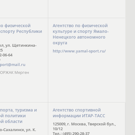
по физической
Агентство по физической
 спорту Республики
культуре и спорту Ямало-
Ненецкого автономного
округа
ыл, ул. Щетинкина-
25
http://www.yamal-sport.ru/
 2-06-64
9
port@mail.ru
 ООРЖАК Мерген
спорта, туризма и
Агентство спортивной
й политики
информации ИТАР-ТАСС
ой области
125009, г. Москва, Тверской бул.,
10/12
-Сахалинск, ул. К.
Тел.: (495) 290-28-37