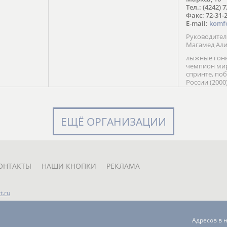
в Солт-
Тел.: (4242) 
сто;
Факс: 72-31-
E-mail:
komf
Руководите
Магамед Ал
лыжные гонк
чемпион мир
спринте, по
России (2000
команды Рос
мастер спор
класса, сер
Универсиады
ЕЩЁ ОРГАНИЗАЦИИ
Кубка России
мастер спор
первенств Ро
юниорской 
России Е. Кр
ОНТАКТЫ
НАШИ КНОПКИ
РЕКЛАМА
t.ru
Адресов в 