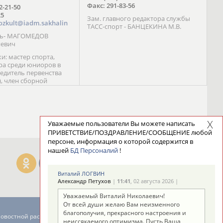
Факс: 291-83-56
72-21-50
25
Зам. главного редактора службы
ozkult@iadm.sakhalin
ТАСС-спорт - БАНЦЕКИНА М.В.
ль- МАГОМЕДОВ
иевич
и: мастер спорта,
а среди юниоров в
бедитель первенства
), член сборной
сии С. Новиков;
та международного
ебряный призер
 (1999), победитель
 (1999) В. Разницын;
Уважаемые пользователи Вы можете написать
та, победитель
ПРИВЕТСТВИЕ/ПОЗДРАВЛЕНИЕ/СООБЩЕНИЕ любой
ссии (1999, 2000), член
персоне, информация о которой содержится в
сборной команды
нашей
БД Персоналий
!
авцова;
Виталий ЛОГВИН
Александр Петухов
|
11:41
, 02 августа 2026 |
Уважаемый Виталий Николаевич!
От всей души желаю Вам неизменного
благополучия, прекрасного настроения и
новостной рассылке: 996
неиссякаемого оптимизма. Пусть Ваша