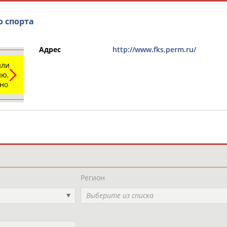
о спорта
Адрес
http://www.fks.perm.ru/
или
ю,
ьно
и
РЕСУРСНАЯ ПЛОЩАДКА
ТАБЛО АК
Регион
Выберите из списка