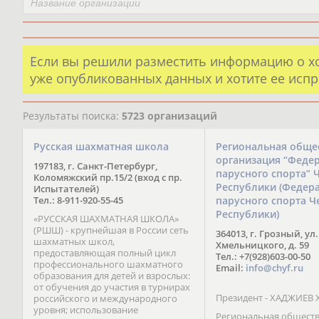
Если вы решили разместить информацию о х
уже опубликованных данных и хотите ее испр
Результаты поиска:
5723 организаций
Русская шахматная школа
Региональная обще
организация “Феде
197183, г. Санкт-Петербург,
парусного спорта” 
Коломяжский пр.15/2 (вход с пр.
Республики (Федер
Испытателей)
Тел.: 8-911-920-55-45
парусного спорта Ч
Республики)
«РУССКАЯ ШАХМАТНАЯ ШКОЛА»
(РШШ) - крупнейшая в России сеть
364013, г. Грозный, ул.
шахматных школ,
Хмельницкого, д. 59
предоставляющая полный цикл
Тел.: +7(928)603-00-50
профессионального шахматного
Email:
info@chyf.ru
образования для детей и взрослых:
от обучения до участия в турнирах
Президент - ХАДЖИЕВ 
российского и международного
уровня; использование
Региональная общест