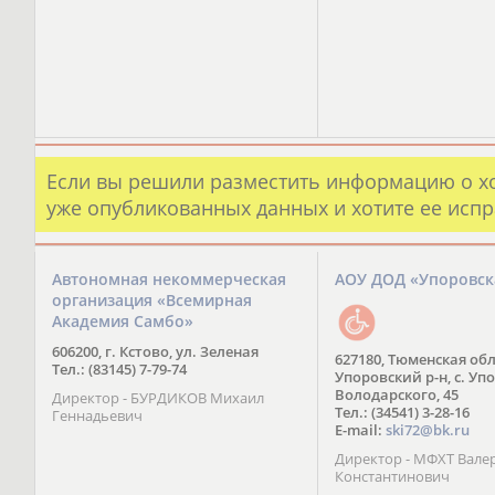
Если вы решили разместить информацию о х
уже опубликованных данных и хотите ее испр
Автономная некоммерческая
АОУ ДОД «Упоровс
организация «Всемирная
Академия Самбо»
606200, г. Кстово, ул. Зеленая
627180, Тюменская обл
Тел.: (83145) 7-79-74
Упоровский р-н, с. Упо
Володарского, 45
Директор - БУРДИКОВ Михаил
Тел.: (34541) 3-28-16
Геннадьевич
E-mail:
ski72@bk.ru
Директор - МФХТ Вале
Константинович