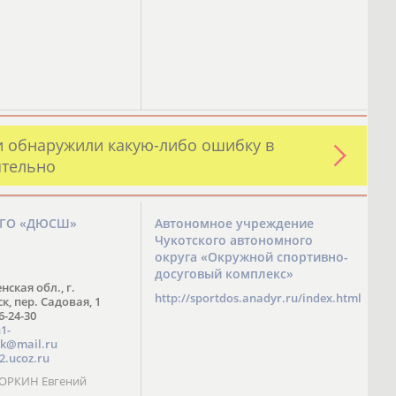
и обнаружили какую-либо ошибку в
ятельно
ЗГО «ДЮСШ»
Автономное учреждение
Чукотского автономного
округа «Окружной спортивно-
досуговый комплекс»
нская обл., г.
http://sportdos.anadyr.ru/index.html
, пер. Садовая, 1
 6-24-30
1-
k@mail.ru
2.ucoz.ru
КОРКИН Евгений
ч