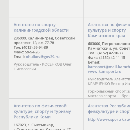
Агентство по спорту
Агентство по физич
Калининградской области
культуре и спорту
Камчатского края
236000, Калининград, Советский
проспект, 13, оф.77-78
683000, Петропавловс
Тел: (4012) 59-94-39
Камчатский, ул. Совет
Факс: 59-94-26
Тел.: (4152) 42-10-77
Email:
ohulkov@gov39.ru
Факс: (4152) 42-11-15
E-mail:
Руководитель - КОСЕНКОВ Олег
kamsport@mail.kamch
Николаевич
www.kamsport.ru
Руководитель Агентств
КРАВЧЕНКО Виктор Ив
горнолыжный спорт: 
мастера спорта — бро
призер Кубка мира (199
обладатель Кубка Европ
Агентство по физической
Агентство Республи
Зеленская; бронзовый
культуре, спорту и туризму
физкультуре и спор
Паралимпийских игр в 
Республики Коми
Сити (2002) А. Мошкин;
http://www.sportrk.ru
спорта международного
167023, г. Сыктывкар,
Мирясова, занявшая н
г.Сыктывкар, ул.Катаева, д.47